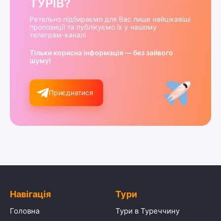
ТУРІВ?
Ретельно підбираємо для Вас лише найцікавіші
пропозиції та публікуємо їх у нашому
телеграм-каналі
Тільки корисна інформація — без зайвого
шуму!
Приєднатися
Навігація
Тури
Головна
Тури в Туреччину