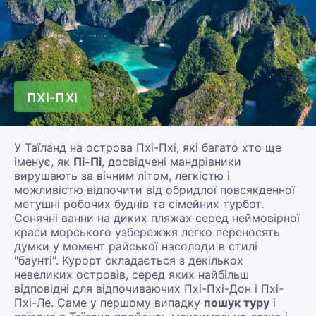
ПХІ-ПХІ
У Таїланд на острова Пхі-Пхі, які багато хто ще
іменує, як
Пі-Пі
, досвідчені мандрівники
вирушають за вічним літом, легкістю і
можливістю відпочити від обридлої повсякденної
метушні робочих буднів та сімейних турбот.
Сонячні ванни на диких пляжах серед неймовірної
краси морського узбережжя легко переносять
думки у момент райської насолоди в стилі
"баунті". Курорт складається з декількох
невеликих островів, серед яких найбільш
відповідні для відпочиваючих Пхі-Пхі-Дон і Пхі-
Пхі-Ле. Саме у першому випадку
пошук туру
і