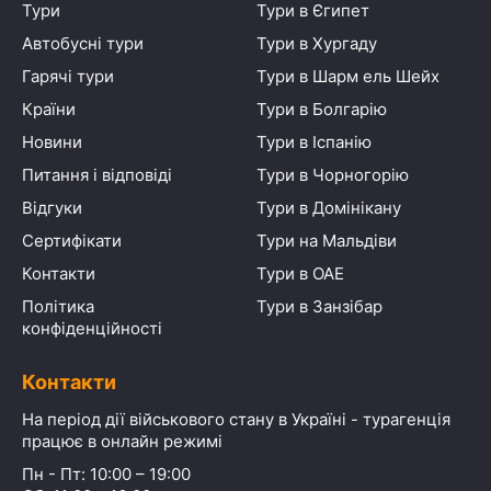
Тури
Тури в Єгипет
Автобусні тури
Тури в Хургаду
Гарячі тури
Тури в Шарм ель Шейх
Країни
Тури в Болгарію
Новини
Тури в Іспанію
Питання і відповіді
Тури в Чорногорію
Відгуки
Тури в Домінікану
Сертифікати
Тури на Мальдіви
Контакти
Тури в ОАЕ
Політика
Тури в Занзібар
конфіденційності
Контакти
На період дії військового стану в Україні - турагенція
працює в онлайн режимі
Пн - Пт: 10:00 – 19:00