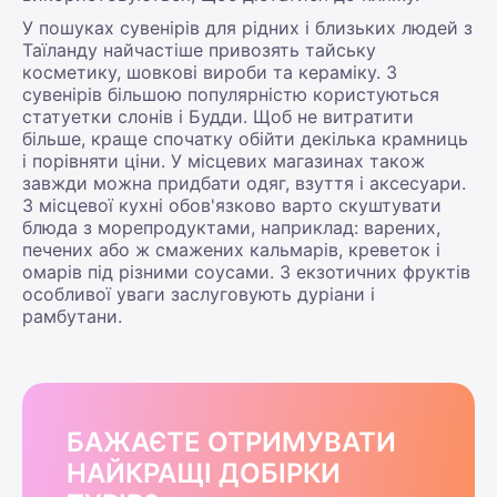
У пошуках сувенірів для рідних і близьких людей з
Таїланду найчастіше привозять тайську
косметику, шовкові вироби та кераміку. З
сувенірів більшою популярністю користуються
статуетки слонів і Будди. Щоб не витратити
більше, краще спочатку обійти декілька крамниць
і порівняти ціни. У місцевих магазинах також
завжди можна придбати одяг, взуття і аксесуари.
З місцевої кухні обов'язково варто скуштувати
блюда з морепродуктами, наприклад: варених,
печених або ж смажених кальмарів, креветок і
омарів під різними соусами. З екзотичних фруктів
особливої уваги заслуговують дуріани і
рамбутани.
БАЖАЄТЕ ОТРИМУВАТИ
НАЙКРАЩІ ДОБІРКИ