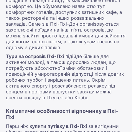
поїздка в Таїланд пройдуть максимально легко і
комфортно. Це обумовлено наявністю тут
комфортних готелів, доступних затишних кафе, а
також ресторанів та інших розважальних
закладів. Саме з в Пхі-Пхі-Дон організовуються
захоплюючі поїздки на інші п'ять островів, де
можна знайти просто ідеальні умови для зайняття
дайвінгом, снорклінгом, а також усамітнення на
одному з диких пляжів.
Тури на островів Пхі-Пхі
підійде більше для
активної молоді, а також дорослих людей, що
потребують абсолютної зміни обстановки і
повноцінній умиротвореній відпустці після довгих
робочих турбот і вирішення питань. Окрім
активного спорту і розслабленого релаксу під
сонцем в програму відпустки завжди можна
внести поїздку в Пхукет або Крабі.
Кліматичні особливості відпочинку в Пхі-
Пхі
Перш ніж
купити путівку в Пхі-Пхі
за вигідними