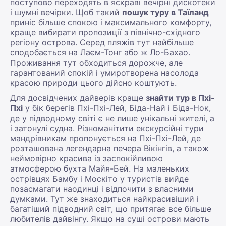
поступово переходять в яскраві вечірні дискотеки
і шумні вечірки. Щоб такий
пошук туру в Таїланд
приніс більше спокою і максимального комфорту,
краще вибирати пропозиції з північно-східного
регіону острова. Серед пляжів тут найбільше
сподобається на Лаєм-Тонг або ж Ло-Бахао.
Проживання тут обходиться дорожче, але
гарантований спокій і умиротворена насолода
красою природи цього дійсно коштують.
Для досвідчених дайверів краще
знайти тур в Пхі-
Пхі
у бік берегів Пхі-Пхі-Лей, Біда-Най і Біда-Нок,
де у підводному світі є не лише унікальні жителі, а
і затонулі судна. Різноманітити екскурсійні тури
мандрівникам пропонується на Пхі-Пхі-Лей, де
розташована легендарна печера Вікінгів, а також
неймовірно красива із заспокійливою
атмосферою бухта Майя-Бей. На маленьких
острівцях Бамбу і Москіто у туристів вийде
позасмагати наодинці і відпочити з власними
думками. Тут же знаходиться найкрасивіший і
багатіший підводний світ, що притягає все більше
любителів дайвінгу. Якщо на суші острови мають