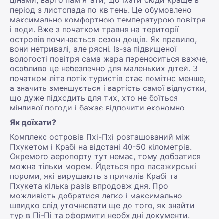
цінами, варто пам'ятати, що їхати сюди краще в
період з листопада по квітень. Це обумовлено
максимально комфортною температурою повітря
і води. Вже з початком травня на території
островів починається сезон дощів. Як правило,
вони нетривалі, але рясні. Із-за підвищеної
вологості повітря сама жара переноситься важче,
особливо це небезпечно для маленьких дітей. З
початком літа потік туристів стає помітно менше,
а значить зменшується і вартість самої відпустки,
що дуже підходить для тих, хто не боїться
мінливої погоди і бажає відпочити економно.
Як доїхати?
Комплекс островів Пхі-Пхі розташований між
Пхукетом і Крабі на відстані 40-50 кілометрів.
Окремого аеропорту тут немає, тому добратися
можна тільки морем. Йдеться про пасажирські
пороми, які вирушають з причалів Крабі та
Пхукета кілька разів впродовж дня. Про
можливість добратися легко і максимально
швидко слід уточнювати ще до того, як знайти
тур в Пі-Пі та оформити необхідні документи.