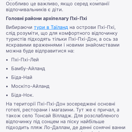
Особливо це важливо, якщо серед компанії
відпочивальників є діти.
Головні райони архіпелагу Пхі-Пхі
Вибираючи
тури в Таїланд
на острови Пхі-Пхі,
слід розуміти, що для комфортного відпочинку
туристів підходять тільки Пхі-Пхі-Дон, а ось за
яскравими враженнями і новими знайомствами
можна буде відправитися на:
Пхі-Пхі-Лей
Бамбу-Айланд
Біда-Най
Москіто-Айланд
Біда-Нок.
На території Пхі-Пхі-Дон зосереджені основні
готелі, ресторани і магазини. Тут же є причал, а
також село Тонсай Вілладж. Для розслабленого
відпочинку під сонцем на піску найбільше
підходить пляж Ло-Даллам, де денні сонячні ванни