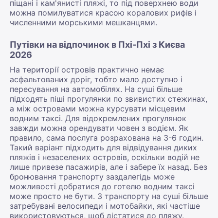
піщані і кам'янисті пляжі, то під поверхнею води
можна помилуватися красою коралових рифів і
численними морськими мешканцями.
Путівки на відпочинок в Пхі-Пхі з Києва
2026
На території островів практично немає
асфальтованих доріг, тобто мало доступно і
пересування на автомобілях. На суші більше
підходять піші прогулянки по звивистих стежинах,
а між островами можна курсувати місцевим
водним таксі. Для відокремлених прогулянок
завжди можна орендувати човен з водієм. Як
правило, сама послуга розрахована на 3-6 годин.
Такий варіант підходить для відвідування диких
пляжів і незаселених островів, оскільки водій не
лише привезе пасажирів, але і забере їх назад. Без
бронювання транспорту заздалегідь може
можливості добратися до готелю водним таксі
може просто не бути. З транспорту на суші більше
затребувані велосипеди і мотобайки, які частіше
використовуються, щоб дістатися до пляжу.