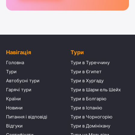
Навігація
Тури
Головна
Тури в Туреччину
Тури
Тури в Єгипет
Автобусні тури
Тури в Хургаду
Гарячі тури
Тури в Шарм ель Шейх
Країни
Тури в Болгарію
Новини
Тури в Іспанію
Питання і відповіді
Тури в Чорногорію
Відгуки
Тури в Домінікану
Сертифікати
Тури на Мальдіви