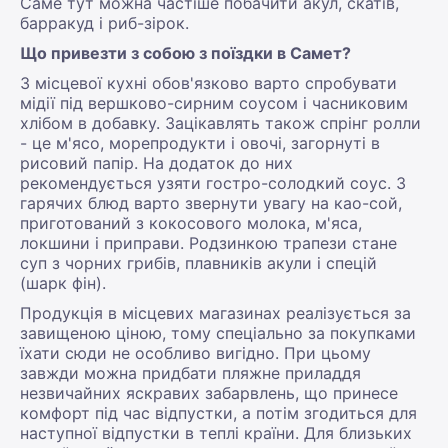
Саме тут можна частіше побачити акул, скатів,
барракуд і риб-зірок.
Що привезти з собою з поїздки в Самет?
З місцевої кухні обов'язково варто спробувати
мідії під вершково-сирним соусом і часниковим
хлібом в добавку. Зацікавлять також спрінг ролли
- це м'ясо, морепродукти і овочі, загорнуті в
рисовий папір. На додаток до них
рекомендується узяти гостро-солодкий соус. З
гарячих блюд варто звернути увагу на као-сой,
приготований з кокосового молока, м'яса,
локшини і приправи. Родзинкою трапези стане
суп з чорних грибів, плавників акули і спецій
(шарк фін).
Продукція в місцевих магазинах реалізується за
завищеною ціною, тому спеціально за покупками
їхати сюди не особливо вигідно. При цьому
завжди можна придбати пляжне приладдя
незвичайних яскравих забарвлень, що принесе
комфорт під час відпустки, а потім згодиться для
наступної відпустки в теплі країни. Для близьких