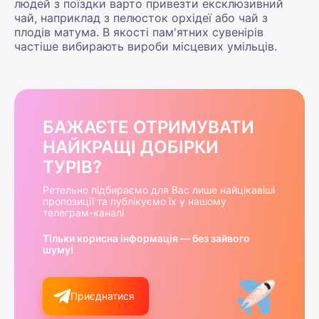
людей з поїздки варто привезти ексклюзивний
чай, наприклад з пелюсток орхідеї або чай з
плодів матума. В якості пам'ятних сувенірів
частіше вибирають вироби місцевих умільців.
БАЖАЄТЕ ОТРИМУВАТИ
НАЙКРАЩІ ДОБІРКИ
ТУРІВ?
Ретельно підбираємо для Вас лише найцікавіші
пропозиції та публікуємо їх у нашому
телеграм-каналі
Тільки корисна інформація — без зайвого
шуму!
Приєднатися