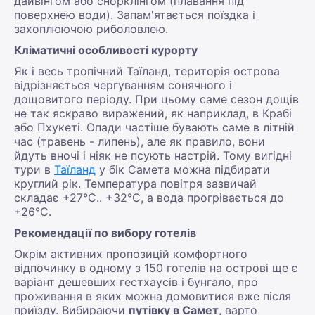
дайвінгом або снорклінгом (плавання під
поверхнею води). Запам'ятається поїздка і
захоплюючою риболовлею.
Кліматичні особливості курорту
Як і весь тропічний Таїланд, територія острова
відрізняється чергуванням сонячного і
дощовитого періоду. При цьому саме сезон дощів
не так яскраво виражений, як наприклад, в Крабі
або Пхукеті. Опади частіше бувають саме в літній
час (травень - липень), але як правило, вони
йдуть вночі і ніяк не псують настрій. Тому вигідні
тури в
Таїланд
у бік Самета можна підбирати
круглий рік. Температура повітря зазвичай
складає +27°C.. +32°C, а вода прогрівається до
+26°C.
Рекомендації по вибору готелів
Окрім активних пропозицій комфортного
відпочинку в одному з 150 готелів на острові ще є
варіант дешевших гестхаусів і бунгало, про
проживання в яких можна домовитися вже після
приїзду. Вибираючи
путівку в Самет
, варто