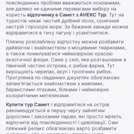
повсякденних проблем вважаються основними,
але далеко не єдиними перевагами вибору на
користь
відпочинку в Самет з АНЕКС Тур
. Тут на
туристів чекає чистий дрібний пісок, сонячний
настрій і прозоре море. За бажання завжди можна
відправитися в тиху лагуну і усамітнитися.
Пляжну розслаблену відпустку можна розбавити
дайвінгом і знайомством з місцевими тваринами,
а також помилуватися неймовірною красою
екзотичної флори. Саме у селі, яке розташоване в
північній частині острова, є рибна ферма. Тут
вирощують черепах, акул і тропічних рибок.
Прогулянка по південних джунглях обов'язково
запам'ятається знайомством з мавпами,
барвистими птахами, білками і неймовірно
колоритними метеликами.
Купити тур Самет
і відправитися на острів
рекомендується в першу чергу зайнятим
дорослим і закоханим парам, які просто мріють
відпочити від повсякденності і цивілізації. Сам
пляжний релакс обов'язково варто розбавити