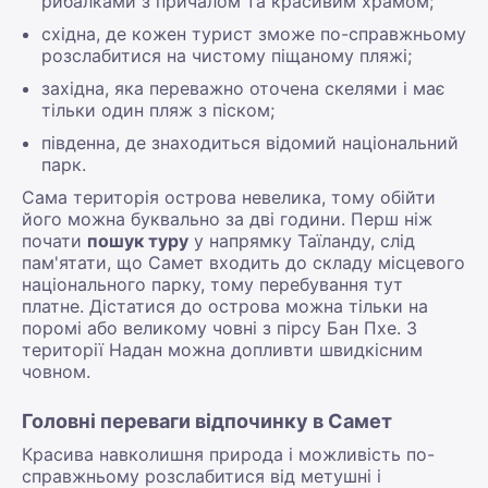
рибалками з причалом та красивим храмом;
східна, де кожен турист зможе по-справжньому
розслабитися на чистому піщаному пляжі;
західна, яка переважно оточена скелями і має
тільки один пляж з піском;
південна, де знаходиться відомий національний
парк.
Сама територія острова невелика, тому обійти
його можна буквально за дві години. Перш ніж
почати
пошук туру
у напрямку Таїланду, слід
пам'ятати, що Самет входить до складу місцевого
національного парку, тому перебування тут
платне. Дістатися до острова можна тільки на
поромі або великому човні з пірсу Бан Пхе. З
території Надан можна допливти швидкісним
човном.
Головні переваги відпочинку в Самет
Красива навколишня природа і можливість по-
справжньому розслабитися від метушні і