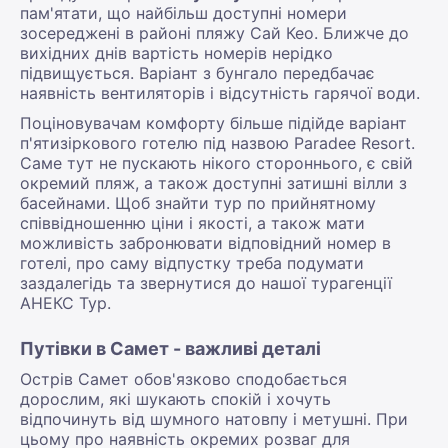
пам'ятати, що найбільш доступні номери
зосереджені в районі пляжу Сай Кео. Ближче до
вихідних днів вартість номерів нерідко
підвищується. Варіант з бунгало передбачає
наявність вентиляторів і відсутність гарячої води.
Поціновувачам комфорту більше підійде варіант
п'ятизіркового готелю під назвою Paradee Resort.
Саме тут не пускають нікого стороннього, є свій
окремий пляж, а також доступні затишні вілли з
басейнами. Щоб знайти тур по прийнятному
співвідношенню ціни і якості, а також мати
можливість забронювати відповідний номер в
готелі, про саму відпустку треба подумати
заздалегідь та звернутися до нашої турагенції
АНЕКС Тур.
Путівки в Самет - важливі деталі
Острів Самет обов'язково сподобається
дорослим, які шукають спокій і хочуть
відпочинуть від шумного натовпу і метушні. При
цьому про наявність окремих розваг для