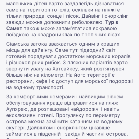
маленьких дітей варто заздалегідь дізнаватися
саме на території готелів, оскільки на пляжі є
тільки природа, сонце і пісок. Дайвінг і снорклінг
завжди можна доповнити риболовлею.
Тур в
Самет
також може запам'ятатися яскравою
поїздкою на квадроциклах по тропічних лісах.
Сіамська затока вважається одним з кращих
місць для дайвінгу. Саме тут підводний світ
готовий порадувати достатком морських коралів
і різноколірних рибок. З пляжних варіантів варто
звернути увагу на Хатсайкеу, який розтягнувся
більше ніж на кілометр. На його території є
ресторани, кафе і є доступ для морської подорожі
на водному транспорті.
За комфортними номерами і найвищим рівнем
обслуговування краще відправитися на пляж
Аупхраю, де розташовані найдорожчі і навіть
ексклюзивні готелі. Прогулянку по периметру
острова можна замінити катанням на водному
скутері. Дайвінгом і снорклінгом цікавіше
займатися в південній і західній частині острова.