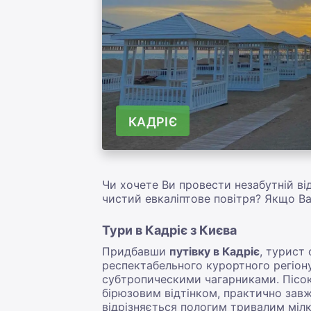
КАДРІЄ
Чи хочете Ви провести незабутній в
чистий евкаліптове повітря? Якщо Ва
Тури в Кадріє з Києва
Придбавши
путівку в Кадріє
, турист
респектабельного курортного регіону 
субтропическими чагарниками. Пісок 
бірюзовим відтінком, практично завж
відрізняється пологим тривалим міл