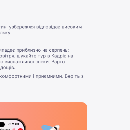
тині узбережжя відповідає високим
льку.
рипадає приблизно на серпень:
ітря, шукайте тур в Кадріє на
ає виснажливої спеки. Варто
 дощів.
 комфортними і приємними. Беріть з