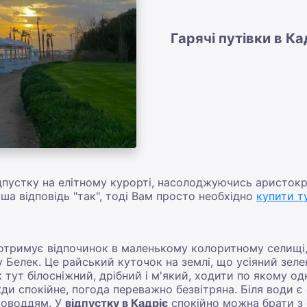
Гарячі путівки в Ка
ідпустку на елітному курорті, насолоджуючись аристо
ша відповідь "так", тоді Вам просто необхідно
купити т
 отримує відпочинок в маленькому колоритному селищі,
Белек. Це райський куточок на землі, що усіяний зелен
тут білосніжний, дрібний і м'який, ходити по якому од
ди спокійне, погода переважно безвітряна. Біля води є 
ководдям. У
відпустку в Кадріє
спокійно можна брати з 