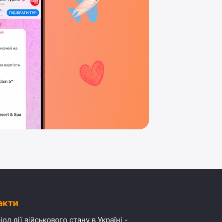
акти
іод дії військового стану в Україні -