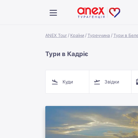
ANEX Tour
Країни
Туреччина
Тури в Бел
Тури в Кадріє
Куди
Звідки