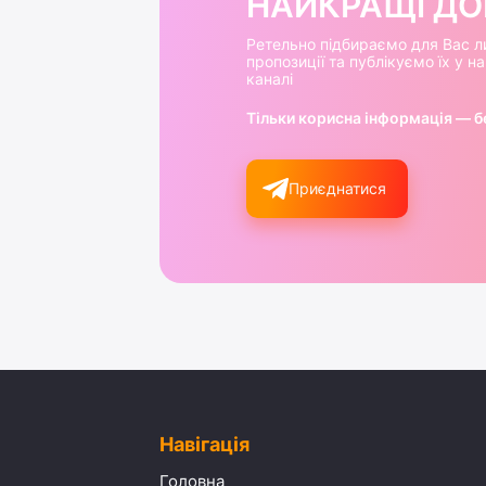
НАЙКРАЩІ ДОБ
Ретельно підбираємо для Вас л
пропозиції та публікуємо їх у 
каналі
Тільки корисна інформація — б
Приєднатися
Навігація
Головна