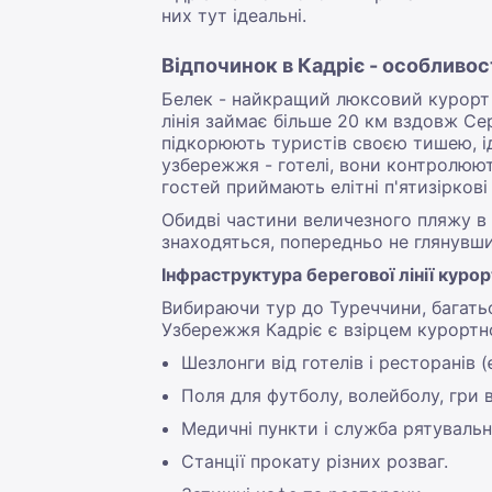
них тут ідеальні.
Відпочинок в Кадріє - особливос
Белек - найкращий люксовий курорт 
лінія займає більше 20 км вздовж Сер
підкорюють туристів своєю тишею, 
узбережжя - готелі, вони контролюють
гостей приймають елітні п'ятизіркові г
Обидві частини величезного пляжу в 
знаходяться, попередньо не глянувши
Інфраструктура берегової лінії куро
Вибираючи тур до Туреччини, багать
Узбережжя Кадріє є взірцем курортно
Шезлонги від готелів і ресторанів (
Поля для футболу, волейболу, гри в
Медичні пункти і служба рятувальн
Станції прокату різних розваг.