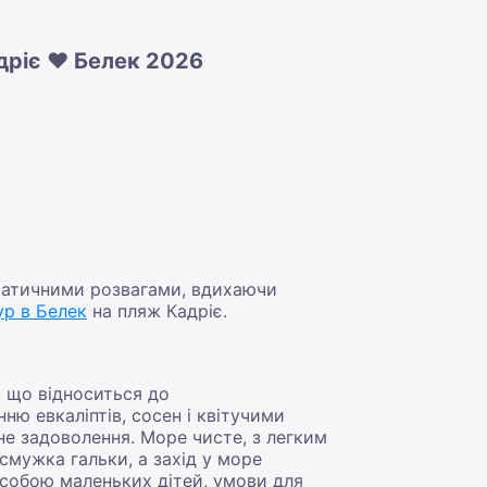
дріє ❤️ Белек 2026
кратичними розвагами, вдихаючи
ур в Белек
на пляж Кадріє.
 що відноситься до
ню евкаліптів, сосен і квітучими
не задоволення. Море чисте, з легким
смужка гальки, а захід у море
собою маленьких дітей, умови для