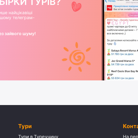
ІРКИ ТУРІВ?
ише найцікавіші
нашому телеграм-
ез зайвого шуму!
Тури
Конт
Тури в Туреччину
На пер