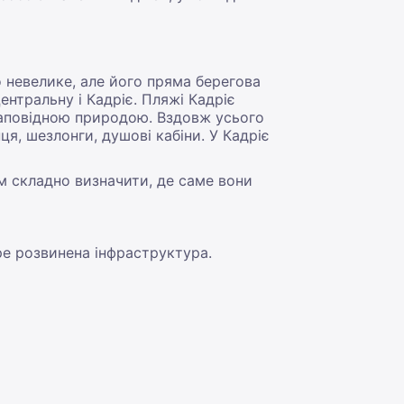
 невелике, але його пряма берегова
ентральну і Кадріє. Пляжі Кадріє
аповідною природою. Вздовж усього
я, шезлонги, душові кабіни. У Кадріє
м складно визначити, де саме вони
ре розвинена інфраструктура.