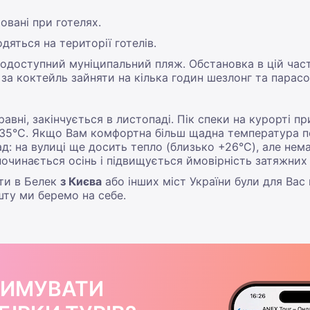
овані при готелях.
дяться на території готелів.
нодоступний муніципальний пляж. Обстановка в цій час
а коктейль зайняти на кілька годин шезлонг та парасо
авні, закінчується в листопаді. Пік спеки на курорті п
35°C. Якщо Вам комфортна більш щадна температура пов
: на вулиці ще досить тепло (близько +26°C), але нем
починається осінь і підвищується ймовірність затяжних
ти в Белек
з Києва
або інших міст України були для Вас
шту ми беремо на себе.
РИМУВАТИ