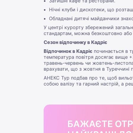
Затишні кафе та ресторани.
Нічні клуби і дискотеки, що розташ
Обладнані дитячі майданчики знахо
У центрі курорту збережений загаль
стандартам, можна безкоштовно або з
Сезон відпочинку в Кадріє
Відпочинок в Кадріє
починається в тр
температура повітря досягає вище +
травень-червень чи жовтень-листопад
врахувати, що з жовтня в Туреччині 
АНЕКС Тур подбав про те, щоб вильо
собою валізу та гарний настрій, а ре
БАЖАЄТЕ ОТ