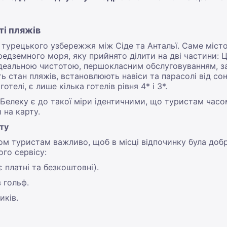
ті пляжів
турецького узбережжя між Сіде та Антальї. Саме місто
едземного моря, яку прийнято ділити на дві частини: Ц
ідеальною чистотою, першокласним обслуговуванням, з
 стан пляжів, встановлюють навіси та парасолі від сонц
отелі, є лише кілька готелів рівня 4* і 3*.
Белеку є до такої міри ідентичними, що туристам часо
 на карту.
рту
ом туристам важливо, щоб в місці відпочинку була доб
го сервісу:
є платні та безкоштовні).
 гольф.
иків.