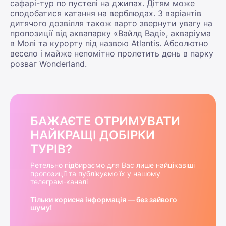
сафарі-тур по пустелі на джипах. Дітям може
сподобатися катання на верблюдах. З варіантів
дитячого дозвілля також варто звернути увагу на
пропозиції від аквапарку «Вайлд Ваді», акваріума
в Молі та курорту під назвою Atlantis. Абсолютно
весело і майже непомітно пролетить день в парку
розваг Wonderland.
БАЖАЄТЕ ОТРИМУВАТИ
НАЙКРАЩІ ДОБІРКИ
ТУРІВ?
Ретельно підбираємо для Вас лише найцікавіші
пропозиції та публікуємо їх у нашому
телеграм-каналі
Тільки корисна інформація — без зайвого
шуму!