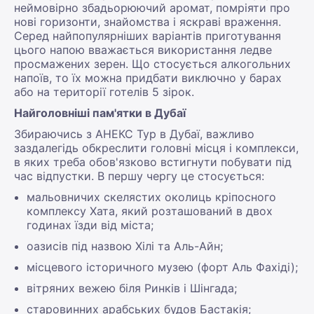
неймовірно збадьорюючий аромат, помріяти про
нові горизонти, знайомства і яскраві враження.
Серед найпопулярніших варіантів приготування
цього напою вважається використання ледве
просмажених зерен. Що стосується алкогольних
напоїв, то їх можна придбати виключно у барах
або на території готелів 5 зірок.
Найголовніші пам'ятки в Дубаї
Збираючись з АНЕКС Тур в Дубаї, важливо
заздалегідь обкреслити головні місця і комплекси,
в яких треба обов'язково встигнути побувати під
час відпустки. В першу чергу це стосується:
мальовничих скелястих околиць кріпосного
комплексу Хата, який розташований в двох
годинах їзди від міста;
оазисів під назвою Хілі та Аль-Айн;
місцевого історичного музею (форт Аль Фахіді);
вітряних вежею біля Ринків і Шінгада;
старовинних арабських будов Бастакія;