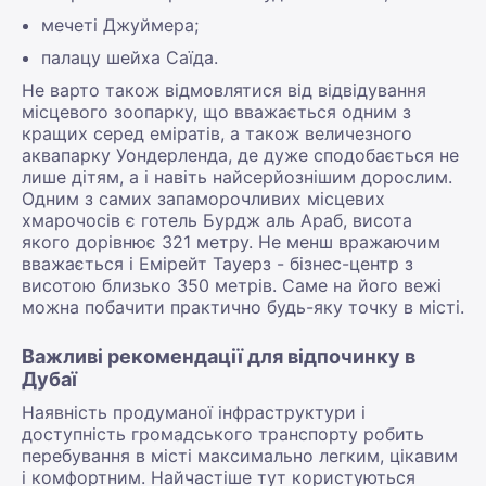
мечеті Джуймера;
палацу шейха Саїда.
Не варто також відмовлятися від відвідування
місцевого зоопарку, що вважається одним з
кращих серед еміратів, а також величезного
аквапарку Уондерленда, де дуже сподобається не
лише дітям, а і навіть найсерйознішим дорослим.
Одним з самих запаморочливих місцевих
хмарочосів є готель Бурдж аль Араб, висота
якого дорівнює 321 метру. Не менш вражаючим
вважається і Емірейт Тауерз - бізнес-центр з
висотою близько 350 метрів. Саме на його вежі
можна побачити практично будь-яку точку в місті.
Важливі рекомендації для відпочинку в
Дубаї
Наявність продуманої інфраструктури і
доступність громадського транспорту робить
перебування в місті максимально легким, цікавим
і комфортним. Найчастіше тут користуються