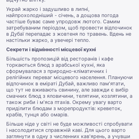
Украй жарко і задушливо в липні,
найпрохолодніший - січень, а дощова погода
частіше буває саме упродовж лютого. Самим
затребуваним періодом, щоб провести відпочинок
в Дубаї перепадає з жовтеня по травень. Вдень не
настільки жарко, а увечері тепло.
Секрети і відмінності місцевої кухні
Більшість пропозицій від ресторанів і кафе
торкаються блюд з арабської кухні, яка
сформувалася з природно-кліматичних і
релігійних переваг місцевого населення. Плануючи
відпочинок в еміраті Дубай, важливо пам'ятати,
що тут не вживають свинину, але завжди є вибір
смачних блюд з яловичини, телятини, козлятини, а
також риби і м'яса птахів. Окрему увагу варто
приділити блюдам з морепродуктів: креветок,
крабів, тунця або омарів.
Більше ніде у світі не буде можливості спробувати
і насолодитися справжній каві. Для цього варто
заглянути в одну з численних кав'ярень, а учувши