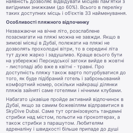
наявність дозволяє відвідувати місцеві пам'ятки з
вигідними знижками (до 60%). Всього в переліку
таких доступних місць і об'єктів 33 найменування.
Особливості пляжного відпочинку
Незважаючи на вічне літо, розслаблене
позасмагати на пляжі можна не завжди. Якщо в
зимові місяці в Дубаї, полежати на пляжі не
дозволять прохолодні вітри, то в середині літа
тут дуже жарко і задушливо. Краще всього бути
на узбережжі Персидської затоки вийде в жовтні
- листопаді або вже в квітні - травні. Про
доступність пляжу також варто потурбуватися до
того, як буде підібраний готель і заброньований
комфортний номер, оскільки найкращі ділянки
пляжів зайняті саме готелями і нічними клубами.
Набагато цікавіше пройде активний відпочинок в
Дубаї, якщо за самим божевіллям відправитися в
SkyDive Dubai. Саме тут організовують тандемні
стрибки над містом, польоти на гірокоптерах, а
також стрибки з парашутом. Любителям
адреналіну і швидкості більше припаде до душі