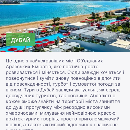
ДУБАЙ
Це одне з найяскравіших міст Об'єднаних
Арабських Еміратів, яке постійно росте,
розвивається і міняється. Сюди завжди хочеться і
повернутися і зуміти знову повноцінно відпочити
від повсякденності, турбот і сумовитої погоди за
вікном. Тури в Дубай завжди актуальні, як серед
досвідчених туристів, так новачків. Абсолютно
кожен зможе знайти на території міста зайняття
до душі: прогулянку між рекордно високими
хмарочосами, милування неймовірною красою
архітектурних творінь, просто приголомшуючий
шопінг, а також активний відпочинок і насичене