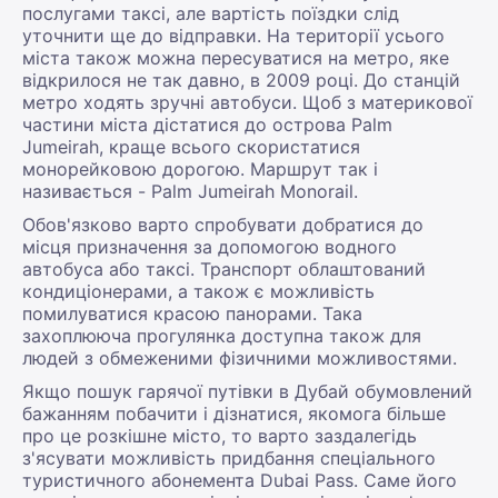
послугами таксі, але вартість поїздки слід
уточнити ще до відправки. На території усього
міста також можна пересуватися на метро, яке
відкрилося не так давно, в 2009 році. До станцій
метро ходять зручні автобуси. Щоб з материкової
частини міста дістатися до острова Palm
Jumeirah, краще всього скористатися
монорейковою дорогою. Маршрут так і
називається - Palm Jumeirah Monorail.
Обов'язково варто спробувати добратися до
місця призначення за допомогою водного
автобуса або таксі. Транспорт облаштований
кондиціонерами, а також є можливість
помилуватися красою панорами. Така
захоплююча прогулянка доступна також для
людей з обмеженими фізичними можливостями.
Якщо пошук гарячої путівки в Дубай обумовлений
бажанням побачити і дізнатися, якомога більше
про це розкішне місто, то варто заздалегідь
з'ясувати можливість придбання спеціального
туристичного абонемента Dubai Pass. Саме його