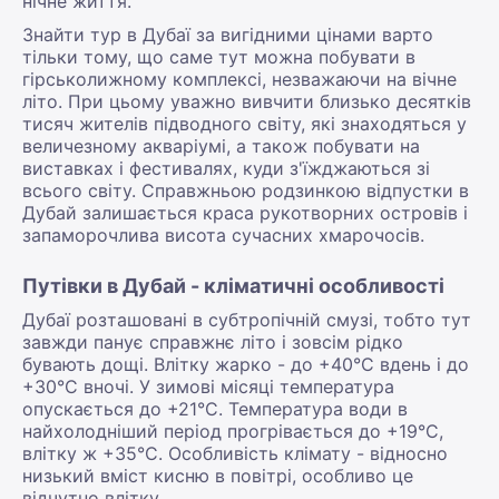
нічне життя.
Знайти тур в Дубаї за вигідними цінами варто
тільки тому, що саме тут можна побувати в
гірськолижному комплексі, незважаючи на вічне
літо. При цьому уважно вивчити близько десятків
тисяч жителів підводного світу, які знаходяться у
величезному акваріумі, а також побувати на
виставках і фестивалях, куди з'їжджаються зі
всього світу. Справжньою родзинкою відпустки в
Дубай залишається краса рукотворних островів і
запаморочлива висота сучасних хмарочосів.
Путівки в Дубай - кліматичні особливості
Дубаї розташовані в субтропічній смузі, тобто тут
завжди панує справжнє літо і зовсім рідко
бувають дощі. Влітку жарко - до +40°C вдень і до
+30°C вночі. У зимові місяці температура
опускається до +21°C. Температура води в
найхолодніший період прогрівається до +19°C,
влітку ж +35°C. Особливість клімату - відносно
низький вміст кисню в повітрі, особливо це
відчутно влітку.