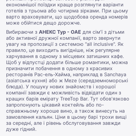
економнішої поїздки краще розглянути варіанти
готелів з трьома або чотирма зірками. При цьому
варто враховувати, що щодобова оренда номерів
може обійтися дещо дорожче.
Вибираючи з
АНЕКС Тур - ОАЕ
для сім'ї з дітьми
або активної дружної компанії, варто звернути
увагу на пропозиції з системою "all inclusive". Як
правило, це виходить вигідніше, ніж регулярне
харчування в одному з місцевих затишних кафе.
Щоб у відпустці додати більше романтики, можна
призначити побачення в одному з красивих
ресторанів Рас-ель-Хайма, наприклад в Sanchaya
(азіатська кухня) або ж Meze (середземноморські
блюда). У пошуку нових знайомств і хорошої
компанії завжди є можливість відвідати один з
кращих барів емірату TreeTop Bar. Тут обов'язково
запропонують цікавий коктейль або по-
справжньому хороше вино, а також винесуть на
замовлення кальян. Ціни в цьому барі трохи вищі
за середні, але і рівень обслуговування завжди
дуже гідний.