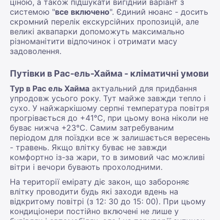
ціною, а також підшукати вигідний варіант з
системою "
все включено
". Єдиний нюанс - досить
скромний перелік екскурсійних пропозицій, але
великі аквапарки допоможуть максимально
різноманітити відпочинок і отримати масу
задоволення.
Путівки в Рас-ель-Хайма - кліматичні умови
Тур в Рас ель Хайма
актуальний для придбання
упродовж усього року. Тут майже завжди тепло і
сухо. У найжаркішому серпні температура повітря
прогрівається до +41°C, при цьому вона ніколи не
буває нижча +23°C. Самим затребуваним
періодом для поїздки все ж залишається вересень
- травень. Якщо влітку буває не завжди
комфортно із-за жари, то в зимовий час можливі
вітри і вечори бувають прохолодними.
На території емірату діє закон, що забороняє
влітку проводити будь які заходи вдень на
відкритому повітрі (з 12: 30 до 15: 00). При цьому
кондиціонери постійно включені не лише у