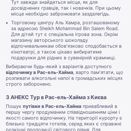
Тут завжди знайдеться місце, як для
досвідчених гравців, так і новачків. При цьому
місце необхідно забронювати заздалегідь.
Торговому центру Аль Хамра, розташованому
за адресою Sheikh Mohammad Bin Salem Road.
Для дітей тут є спеціальна ігрова зона. Окрім
магазину авторського шоколаду
відпочивальникам обов'язково сподобається в
кінотеатрі, а також цікаво вибиратиме
подарунки для рідних в сувенірній крамниці.
Вибираючи будь-який з варіантів доступного
відпочинку в Рас-ель-Хайма
, варто пам'ятати, що
розпивати алкогольні напої в громадських місцях
строго заборонено.
З АНЕКС Тур в Рас-ель-Хайма з Києва
Пошук
путівки в Рас-ель-Хайма
привабливий в
першу чергу продуманим співвідношенням ціни і
якості самого відпочинку. На території курорту є
близько тридцяти готелів, серед яких є справжні
розкішні пропозиції світового рівня. Для