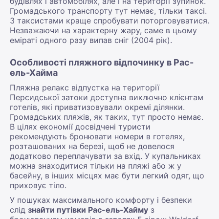
будівлях і автомобілях, але і на території зупинок.
Громадського транспорту тут немає, тільки таксі.
З таксистами краще спробувати поторговуватися.
Незважаючи на характерну жару, саме в цьому
еміраті одного разу випав сніг (2004 рік).
Особливості пляжного відпочинку в Рас-
ель-Хайма
Пляжна релакс відпустка на території
Персидської затоки доступна виключно клієнтам
готелів, які приватизовували окремі ділянки.
Громадських пляжів, як таких, тут просто немає.
В цілях економії досвідчені туристи
рекомендують бронювати номери в готелях,
розташованих на березі, щоб не довелося
додатково переплачувати за вхід. У купальниках
можна знаходитися тільки на пляжі або ж у
басейну, в інших місцях має бути легкий одяг, що
приховує тіло.
У пошуках максимального комфорту і безпеки
слід
знайти путівки Рас-ель-Хайму
з