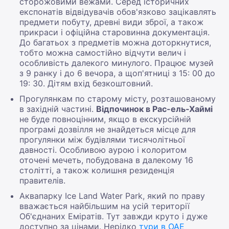
сторожовими вежами. Серед історичних
експонатів відвідувачів обов'язково зацікавлять
предмети побуту, древні види зброї, а також
прикраси і офіційна старовинна документація.
До багатьох з предметів можна доторкнутися,
тобто можна самостійно відчути велич і
особливість далекого минулого. Працює музей
з 9 ранку і до 6 вечора, а щоп'ятниці з 15: 00 до
19: 30. Дітям вхід безкоштовний.
Прогулянкам по старому місту, розташованому
в західній частині.
Відпочинок в Рас-ель-Хаймі
не буде повноцінним, якщо в екскурсійній
програмі дозвілля не знайдеться місце для
прогулянки між будівлями тисячолітньої
давності. Особливою аурою і колоритом
оточені мечеть, побудована в далекому 16
столітті, а також колишня резиденція
правителів.
Аквапарку Ice Land Water Park, який по праву
вважається найбільшим на усій території
Об'єднаних Еміратів. Тут завжди круто і дуже
доступно за цінами. Нерідко
тури в ОАЕ