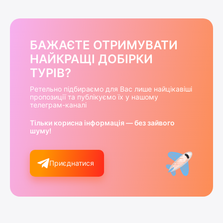
БАЖАЄТЕ ОТРИМУВАТИ
НАЙКРАЩІ ДОБІРКИ
ТУРІВ?
Ретельно підбираємо для Вас лише найцікавіші
пропозиції та публікуємо їх у нашому
телеграм-каналі
Тільки корисна інформація — без зайвого
шуму!
Приєднатися