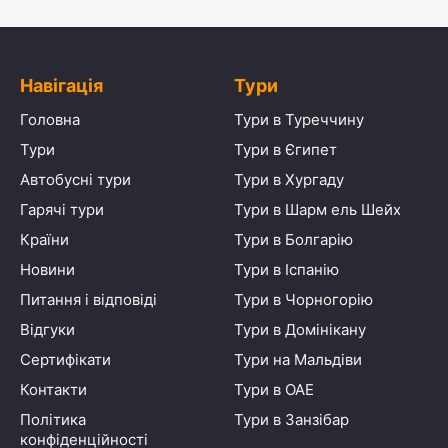
Навігація
Тури
Головна
Тури в Туреччину
Тури
Тури в Єгипет
Автобусні тури
Тури в Хургаду
Гарячі тури
Тури в Шарм ель Шейх
Країни
Тури в Болгарію
Новини
Тури в Іспанію
Питання і відповіді
Тури в Чорногорію
Відгуки
Тури в Домінікану
Сертифікати
Тури на Мальдіви
Контакти
Тури в ОАЕ
Політика
Тури в Занзібар
конфіденційності