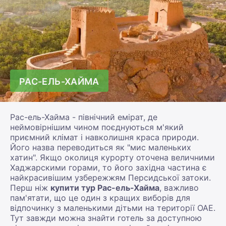
РАС-ЕЛЬ-ХАЙМА
Рас-ель-Хайма - північний емірат, де
неймовірнішим чином поєднуються м'який
приємний клімат і навколишня краса природи.
Його назва переводиться як "мис маленьких
хатин". Якщо околиця курорту оточена величними
Хаджарскими горами, то його західна частина є
найкрасивішим узбережжям Персидської затоки.
Перш ніж
купити тур Рас-ель-Хайма
, важливо
пам'ятати, що це один з кращих виборів для
відпочинку з маленькими дітьми на території ОАЕ.
Тут завжди можна знайти готель за доступною