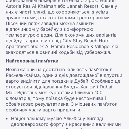
бронюванням номерів в готелях 5 зірок: Waldorf
Astoria Ras Al Khaimah або Jannah Resort. Саме у
них є чисті пляжі, що охороняються, з усіма
зручностями, а також барами і ресторанами.
Пісочний пляж завжди можна змінити
відпочинком у басейну з комфортною
температурою води. Для економніших варіантів
підійдуть пропозиції від City Stay Beach Hotel
Apartment або ж Al Hamra Residence & Village, які
знаходяться в хвилині ходьби від узбережжя.
Найголовніші пам'ятки
Незважаючи на достатню кількість пам'яток в
Рас-ель-Хайма, один з днів довгожданої відпустки
варто виділити для поїздки в Дубай. Особливо це
стосується відвідування Бурдж Халіфи і Dubai
Mall. Відстань між курортами близько 100
кілометрів, тому поїздка буде нестомлива і
обов'язково результативна. З місцевих пам'яток
особливу увагу варто приділити:
Національному музею Аль-Хісі у вигляді
двоповерхового форту з красивими величними