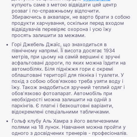
купують саме з метою відвідати цей центр
розваг і по-справжньому відпочити.
Збираючись в аквапарк, не варто брати з собою
продукти харчування, оскільки перед входом
відвідувачів перевіряє охорона і усю їжу
просять залишити за межами.
Горі Джебель Джаїс, що знаходиться в
північному напрямі. Її висота досягає 1934
метрів, при цьому на самій вершині є зручні
асфальтовані дороги, по яких можна їздити на
автомобілях. Біля підніжжя гори є окремі
облаштовані території для пікніка і туалети. У
похід з собою обов'язково треба узяти воду і
їжу. Також знадобиться зручний теплий одяг і
обов'язково фотоапарат. Автомобіль при
необхідності можна залишити на одній з
паркінгів. Є платні і безкоштовні варіанти,
відокремлені спеціальними табличками.
Гольф клубу Аль Хамра з його величезними
полями на 18 лунок. Навчання можна пройти у
одного з досвідчених тренерів - професіоналів.