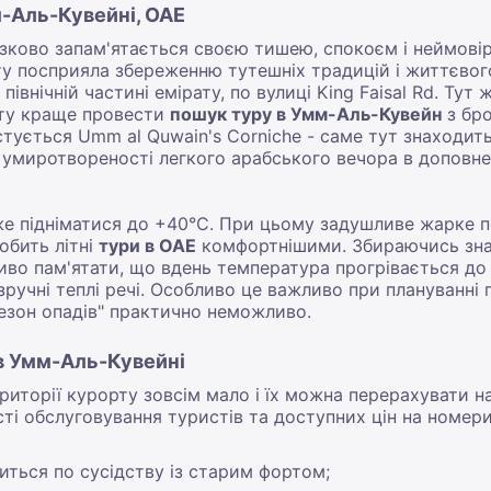
м-Аль-Кувейні, ОАЕ
язково запам'ятається своєю тишею, спокоєм і неймов
ту посприяла збереженню тутешніх традицій і життєвог
північній частині емірату, по вулиці King Faisal Rd. Тут
ету краще провести
пошук туру в Умм-Аль-Кувейн
з бро
ується Umm al Quwain's Corniche - саме тут знаходитьс
миротвореності легкого арабського вечора в доповнен
оже підніматися до +40°C. При цьому задушливе жарке 
обить літні
тури в ОАЕ
комфортнішими. Збираючись зн
во пам'ятати, що вдень температура прогрівається до 
 зручні теплі речі. Особливо це важливо при плануванні
сезон опадів" практично неможливо.
 в Умм-Аль-Кувейні
риторії курорту зовсім мало і їх можна перерахувати на
ті обслуговування туристів та доступних цін на номери
диться по сусідству із старим фортом;