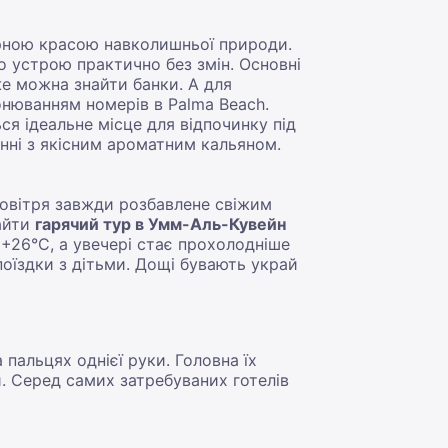
ірною красою навколишньої природи.
о устрою практично без змін. Основні
 же можна знайти банки. А для
нюванням номерів в Palma Beach.
я ідеальне місце для відпочинку під
ні з якісним ароматним кальяном.
повітря завжди розбавлене свіжим
айти
гарячий тур в Умм-Аль-Кувейн
+26°C, а увечері стає прохолодніше
 поїздки з дітьми. Дощі бувають украй
 пальцях однієї руки. Головна їх
. Серед самих затребуваних готелів