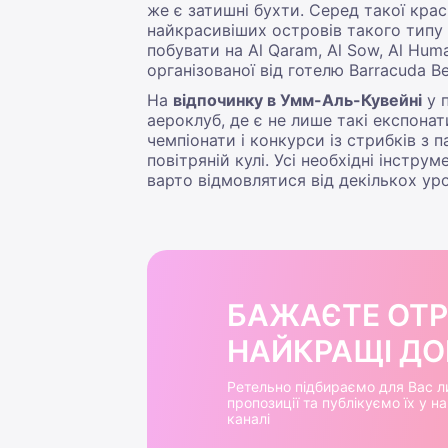
же є затишні бухти. Серед такої кра
найкрасивіших островів такого типу ва
побувати на Al Qaram, Al Sow, Al Hum
організованої від готелю Barracuda Be
На
відпочинку в Умм-Аль-Кувейні
у 
аероклуб, де є не лише такі експонат
чемпіонати і конкурси із стрибків з
повітряній кулі. Усі необхідні інстр
варто відмовлятися від декількох уро
БАЖАЄТЕ ОТ
НАЙКРАЩІ ДОБ
Ретельно підбираємо для Вас л
пропозиції та публікуємо їх у 
каналі