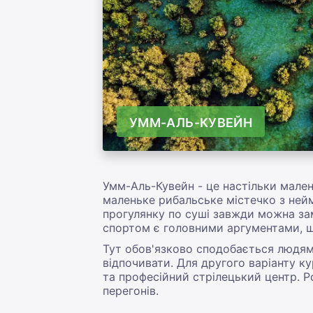
УММ-АЛЬ-КУВЕЙН
Умм-Аль-Кувейн - це настільки мален
маленьке рибальське містечко з ней
прогулянку по суші завжди можна зам
спортом є головними аргументами,
Тут обов'язково сподобається людям
відпочивати. Для другого варіанту к
та професійний стрілецький центр. 
перегонів.