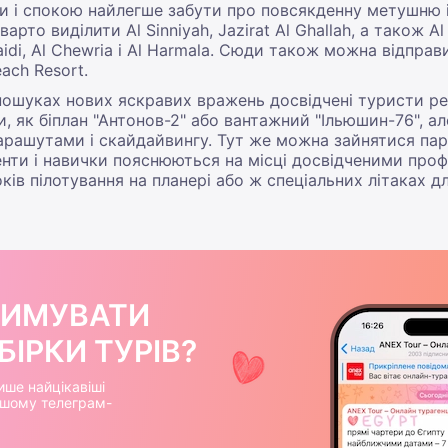
си і спокою найлегше забути про повсякденну метушню 
рто виділити Al Sinniyah, Jazirat Al Ghallah, а також A
aidi, Al Chewria і Al Harmala. Сюди також можна відправ
ach Resort.
пошуках нових яскравих вражень досвідчені туристи р
и, як біплан "Антонов-2" або вантажний "Ільюшин-76", а
 парашутами і скайдайвингу. Тут же можна зайнятися па
ументи і навички пояснюються на місці досвідченими пр
ків пілотування на планері або ж спеціальних літаках 
РИМУВАТИ
ІРКИ ТУРІВ?
ише найцікавіші
нашому телеграм-