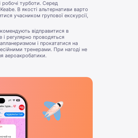
і робочі турботи. Серед
l Keabe. В якості альтернативи варто
итися учасником групової екскурсії,
екомендують відправитися в
ле і регулярно проводяться
рапланеризмом і прокататися на
офесійними тренерами. При нагоді не
для аероакробатики.