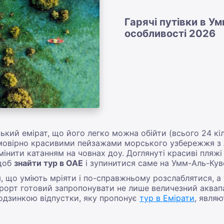
Гарячі путівки в Ум
особливості 2026
ький емірат, що його легко можна обійти (всього 24 кі
мовірно красивими пейзажами морського узбережжя з л
інити катанням на човнах доу. Доглянуті красиві пляжі 
 щоб
знайти тур в ОАЕ
і зупинитися саме на Умм-Аль-Куве
, що уміють мріяти і по-справжньому розслаблятися, а
урорт готовий запропонувати не лише величезний аквапа
Родзинкою відпустки, яку пропонує
тур в Емірати
, явля