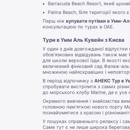
Barracuda Beach Resort, який щон
Palma Beach, біля території якого 
Перш ніж
купувати путівки в Умм-А
консультацією по турах в ОАЕ.
Тури в Умм Аль Кувейн з Києва
У один з днів довгожданої відпустки
обов'язкових відвідувань також має 
для школи верхової їзди. В якості е
величезний фініковий сад Фалаж-аль
множиною найяскравіших і неповторн
В період відпочинку з
АНЕКС Тур в У
спробувати вистрілити з самих різн
до морського клубу Marine, де є усе 
Окремого вивчення і знайомства вима
головною пам'яткою нового порту Mar
познайомитися з красою і різноманіт
У пошуках справжнього релаксу і са
Саме тут є не лише широка берегова л