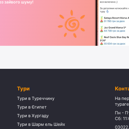
ез зайвого шуму!
Тури
Конт
Тури в Туреччину
На пер
тураге
Тури в Єгипет
Пн - Пт
Тури в Хургаду
Сб: 11:
Тури в Шарм ель Шейх
03022,