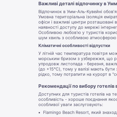
Важливі деталі відпочинку в Ум
Відпочинок в Умм-Аль-Кувейні обов'
Умовна територіальна ізоляція еміра
офіси і важливі центри розташовані в 
наявності доступу до мережі інтерн
Особливою любов'ю у туристів корист
шум хвиль з особливою атмосферою у
Кліматичні особливості відпустки
У літній час температура повітря м
морським бризом з узбережжя, що р
упродовж листопада - березня, важли
(до +15°C), тому у валізі мають бути
рідко, тому потрапити на курорт в "
Рекомендації по вибору готелів
Доступних для туристів готелів на те
особливість - хороше поєднання якос
особливої уваги заслуговують:
Flamingo Beach Resort, який знахо