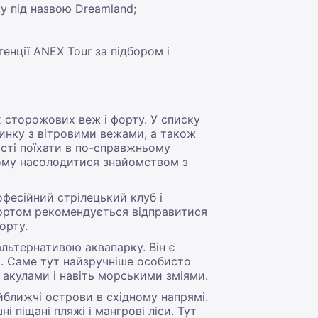
у під назвою Dreamland;
енції ANEX Tour за підбором і
х сторожових веж і форту. У списку
ринку з вітровими вежами, а також
ості поїхати в по-справжньому
мому насолодитися знайомством з
фесійний стрілецький клуб і
портом рекомендується відправитися
орту.
льтернативою аквапарку. Він є
х. Саме тут найзручніше особисто
 акулами і навіть морськими зміями.
ближчі острови в східному напрямі.
 піщані пляжі і мангрові ліси. Тут