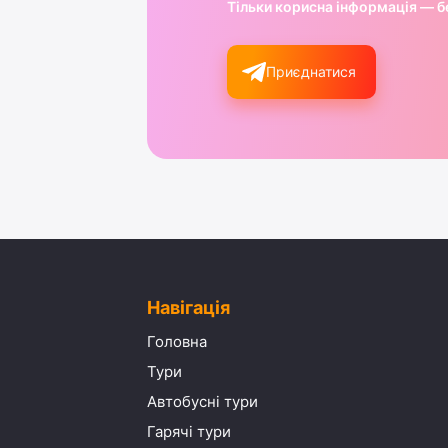
Тільки корисна інформація — б
Приєднатися
Навігація
Головна
Тури
Автобусні тури
Гарячі тури