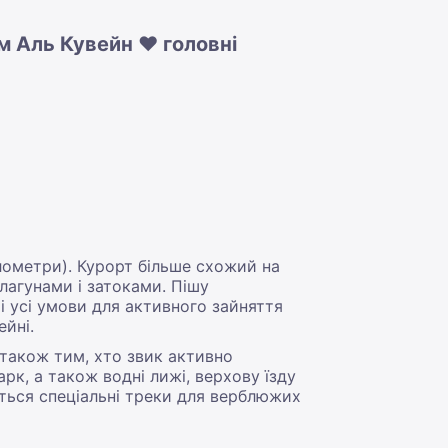
м Аль Кувейн ❤️ головні
лометри). Курорт більше схожий на
агунами і затоками. Пішу
і усі умови для активного зайняття
йні.
 також тим, хто звик активно
рк, а також водні лижі, верхову їзду
ються спеціальні треки для верблюжих