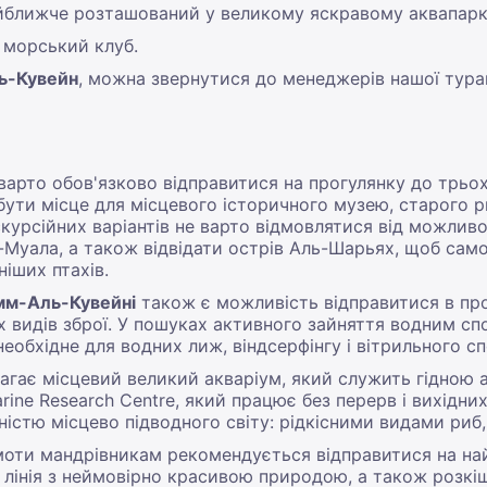
айближче розташований у великому яскравому аквапарк
є морський клуб.
ль-Кувейн
, можна звернутися до менеджерів нашої тураг
 варто обов'язково відправитися на прогулянку до трьо
бути місце для місцевого історичного музею, старого 
кскурсійних варіантів не варто відмовлятися від можлив
-Муала, а також відвідати острів Аль-Шарьях, щоб са
іших птахів.
мм-Аль-Кувейні
також є можливість відправитися в про
их видів зброї. У пошуках активного зайняття водним с
необхідне для водних лиж, віндсерфінгу і вітрильного сп
гає місцевий великий акваріум, який служить гідною а
ine Research Centre, який працює без перерв і вихідни
ністю місцево підводного світу: рідкісними видами риб,
моти мандрівникам рекомендується відправитися на най
інія з неймовірно красивою природою, а також розкішні