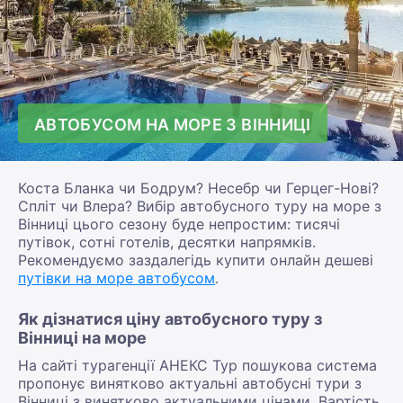
АВТОБУСОМ НА МОРЕ З ВІННИЦІ
Коста Бланка чи Бодрум? Несебр чи Герцег-Нові?
Спліт чи Влера? Вибір автобусного туру на море з
Вінниці цього сезону буде непростим: тисячі
путівок, сотні готелів, десятки напрямків.
Рекомендуємо заздалегідь купити онлайн дешеві
путівки на море автобусом
.
Як дізнатися ціну автобусного туру з
Вінниці на море
На сайті турагенції АНЕКС Тур пошукова система
пропонує винятково актуальні автобусні тури з
Вінниці з винятково актуальними цінами. Вартість