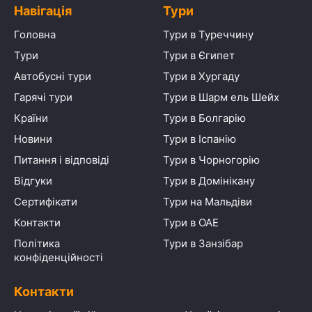
Навігація
Тури
Головна
Тури в Туреччину
Тури
Тури в Єгипет
Автобусні тури
Тури в Хургаду
Гарячі тури
Тури в Шарм ель Шейх
Країни
Тури в Болгарію
Новини
Тури в Іспанію
Питання і відповіді
Тури в Чорногорію
Відгуки
Тури в Домінікану
Сертифікати
Тури на Мальдіви
Контакти
Тури в ОАЕ
Політика
Тури в Занзібар
конфіденційності
Контакти