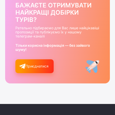
БАЖАЄТЕ ОТРИМУВАТИ
НАЙКРАЩІ ДОБІРКИ
ТУРІВ?
Ретельно підбираємо для Вас лише найцікавіші
пропозиції та публікуємо їх у нашому
телеграм-каналі
Тільки корисна інформація — без зайвого
шуму!
Приєднатися