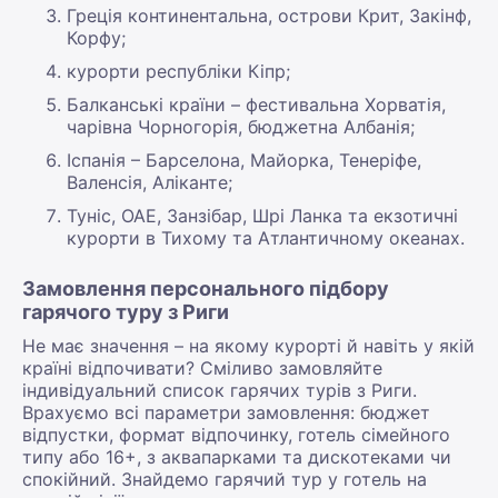
Греція континентальна, острови Крит, Закінф,
Корфу;
курорти республіки Кіпр;
Балканські країни – фестивальна Хорватія,
чарівна Чорногорія, бюджетна Албанія;
Іспанія – Барселона, Майорка, Тенеріфе,
Валенсія, Аліканте;
Туніс, ОАЕ, Занзібар, Шрі Ланка та екзотичні
курорти в Тихому та Атлантичному океанах.
Замовлення персонального підбору
гарячого туру з Риги
Не має значення – на якому курорті й навіть у якій
країні відпочивати? Сміливо замовляйте
індивідуальний список гарячих турів з Риги.
Врахуємо всі параметри замовлення: бюджет
відпустки, формат відпочинку, готель сімейного
типу або 16+, з аквапарками та дискотеками чи
спокійний. Знайдемо гарячий тур у готель на