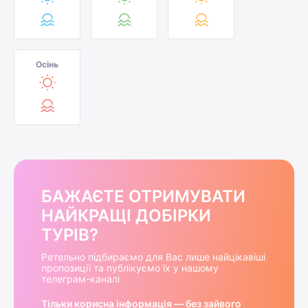
Осінь
БАЖАЄТЕ ОТРИМУВАТИ
НАЙКРАЩІ ДОБІРКИ
ТУРІВ?
Ретельно підбираємо для Вас лише найцікавіші
пропозиції та публікуємо їх у нашому
телеграм-каналі
Тільки корисна інформація — без зайвого