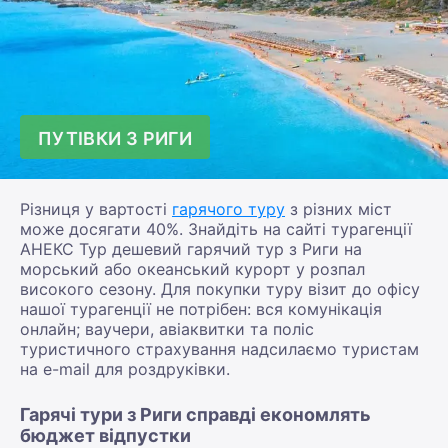
ПУТІВКИ З РИГИ
Різниця у вартості
гарячого туру
з різних міст
може досягати 40%. Знайдіть на сайті турагенції
АНЕКС Тур дешевий гарячий тур з Риги на
морський або океанський курорт у розпал
високого сезону. Для покупки туру візит до офісу
нашої турагенції не потрібен: вся комунікація
онлайн; ваучери, авіаквитки та поліс
туристичного страхування надсилаємо туристам
на e-mail для роздруківки.
Гарячі тури з Риги справді економлять
бюджет відпустки