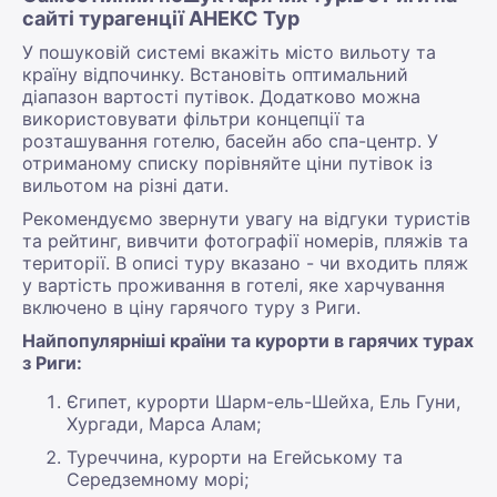
сайті турагенції АНЕКС Тур
У пошуковій системі вкажіть місто вильоту та
країну відпочинку. Встановіть оптимальний
діапазон вартості путівок. Додатково можна
використовувати фільтри концепції та
розташування готелю, басейн або спа-центр. У
отриманому списку порівняйте ціни путівок із
вильотом на різні дати.
Рекомендуємо звернути увагу на відгуки туристів
та рейтинг, вивчити фотографії номерів, пляжів та
території. В описі туру вказано - чи входить пляж
у вартість проживання в готелі, яке харчування
включено в ціну гарячого туру з Риги.
Найпопулярніші країни та курорти в гарячих турах
з Риги:
Єгипет, курорти Шарм-ель-Шейха, Ель Гуни,
Хургади, Марса Алам;
Туреччина, курорти на Егейському та
Середземному морі;