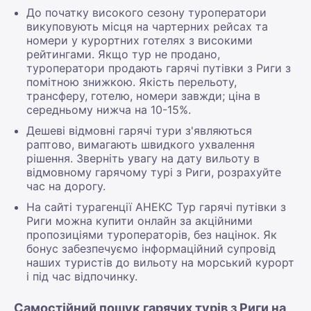
До початку високого сезону туроператори
викуповують місця на чартерних рейсах та
номери у курортних готелях з високими
рейтингами. Якщо тур не продано,
туроператори продають гарячі путівки з Риги з
помітною знижкою. Якість перельоту,
трансферу, готелю, номери завжди; ціна в
середньому нижча на 10-15%.
Дешеві відмовні гарячі тури з'являються
раптово, вимагають швидкого ухвалення
рішення. Зверніть увагу на дату вильоту в
відмовному гарячому турі з Риги, розрахуйте
час на дорогу.
На сайті турагенції АНЕКС Тур гарячі путівки з
Риги можна купити онлайн за акційними
пропозиціями туроператорів, без націнок. Як
бонус забезпечуємо інформаційний супровід
наших туристів до вильоту на морський курорт
і під час відпочинку.
Самостійний пошук гарячих турів з Риги на