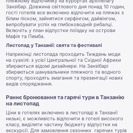
пляжному відпочинку на курортах архіпелагу
Занзібар. Довжина світлового дня понад 10 годин,
гості готелів все включено відпочити на пляжах з
білим піском, зайнятися серфінгом, дайвінгом,
випробувати успіх на глибоководній рибалці.
Включіть у план відпустки поїздку на острови
Мафія та Пемба.
Листопад у Танзанії: свята та фестивалі
Наприкінці листопада проходить Тиждень моди
на суахілі: з усієї Центральної та Східної Африки
збираються відомі дизайнери. На Занзібарі
збираються шанувальники пляжного та водного
спорту, проходять змагання та презентації нових
видів спорядження.
Раннє бронювання та гарячі тури в Танзанію
на листопад
Ціни в готелях включено в листопаді в Танзанії
низькі, є можливість відпочити в готелі високого
класу, виділити частину бюджету відпустки на
екскурсії. Для замовлення сезонних гарячих турів