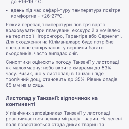
до +16-19 ° С;
вдень під час сафарі-туру температура повітря
комфортна - +26-27°С.
Різкий перепад температури повітря варто
враховувати при плануванні екскурсій з ночівлею
на території Нгоронгоро, Тарангіре або Серенгеті.
Для сходження на Кіліманджаро буде потрібне
спеціальне екіпірування: у вершини багато
льодовиків, часто випадає сніг.
Синоптики оцінюють погоду Танзанії у листопаді
як малохмарну: небо вкрите хмарами до 53%
часу. Ризик, що у листопаді в Танзанії піде
тропічний дощ, становить до 35%. Рівень опадів
65 мм на місяць.
Листопад у Танзанії: відпочинок на
континенті
У північних заповідниках Танзанії у листопаді
розпочинається велика міграція тварин. На зелені
поля повертаються стада диких тварин та