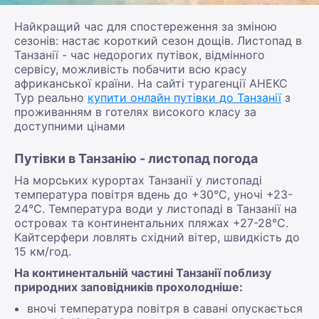
Найкращий час для спостереження за зміною
сезонів: настає короткий сезон дощів. Листопад в
Танзанії - час недорогих путівок, відмінного
сервісу, можливість побачити всю красу
африканської країни. На сайті турагенції АНЕКС
Тур реально
купити онлайн путівки до Танзанії
з
проживанням в готелях високого класу за
доступними цінами
Путівки в Танзанію - листопад погода
На морських курортах Танзанії у листопаді
температура повітря вдень до +30°С, уночі +23-
24°С. Температура води у листопаді в Танзанії на
островах та континентальних пляжах +27-28°С.
Кайтсерфери ловлять східний вітер, швидкість до
15 км/год.
На континентальній частині Танзанії поблизу
природних заповідників прохолодніше:
вночі температура повітря в савані опускається