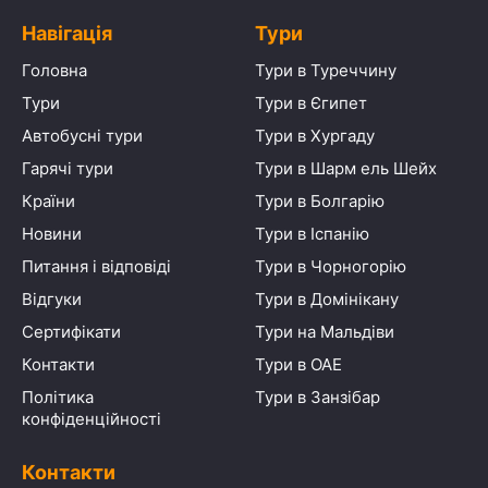
Навігація
Тури
Головна
Тури в Туреччину
Тури
Тури в Єгипет
Автобусні тури
Тури в Хургаду
Гарячі тури
Тури в Шарм ель Шейх
Країни
Тури в Болгарію
Новини
Тури в Іспанію
Питання і відповіді
Тури в Чорногорію
Відгуки
Тури в Домінікану
Сертифікати
Тури на Мальдіви
Контакти
Тури в ОАЕ
Політика
Тури в Занзібар
конфіденційності
Контакти