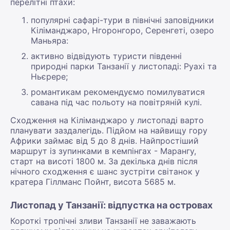
перелітні птахи:
популярні сафарі-тури в північні заповідники
Кіліманджаро, Нгоронгоро, Серенгеті, озеро
Маньяра:
активно відвідують туристи південні
природні парки Танзанії у листопаді: Руахі та
Ньєрере;
романтикам рекомендуємо помилуватися
савана під час польоту на повітряній кулі.
Сходження на Кіліманджаро у листопаді варто
планувати заздалегідь. Підйом на найвищу гору
Африки займає від 5 до 8 днів. Найпростіший
маршрут із зупинками в кемпінгах - Марангу,
старт на висоті 1800 м. За декілька днів після
нічного сходження є шанс зустріти світанок у
кратера Гіллманс Пойнт, висота 5685 м.
Листопад у Танзанії: відпустка на островах
Короткі тропічні зливи Танзанії не заважають