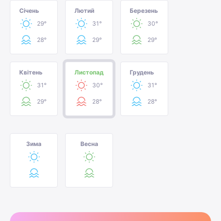
Січень
Лютий
Березень
29°
31°
30°
28°
29°
29°
Квітень
Листопад
Грудень
31°
30°
31°
29°
28°
28°
Зима
Весна