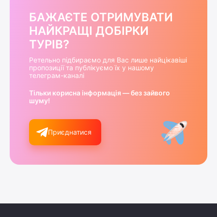
БАЖАЄТЕ ОТРИМУВАТИ
НАЙКРАЩІ ДОБІРКИ
ТУРІВ?
Ретельно підбираємо для Вас лише найцікавіші
пропозиції та публікуємо їх у нашому
телеграм-каналі
Тільки корисна інформація — без зайвого
шуму!
Приєднатися