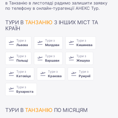
в Танзанію в листопаді радимо залишити заявку
по телефону в онлайн-турагенції АНЕКС Тур.
ТУРИ В
ТАНЗАНІЮ
З ІНШИХ МІСТ ТА
КРАЇН
Тури з
Тури з
Тури з
Львова
Молдови
Кишинева
Тури з
Тури з
Тури з
Польщі
Варшави
Жешува
Тури з
Тури з
Тури з
Катовіце
Кракова
Румунії
Тури з
Бухареста
ТУРИ В
ТАНЗАНІЮ
ПО МІСЯЦЯМ