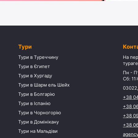
Тури
Конт
Тури в Туреччину
На пер
тураге
Тури в Єгипет
Пн - Пт
Тури в Хургаду
Сб: 11:
Тури в Шарм ель Шейх
03022,
Тури в Болгарію
+38 0
Тури в Іспанію
+38 06
Тури в Чорногорію
+38 09
Тури в Домінікану
+38 06
Тури на Мальдіви
agenc