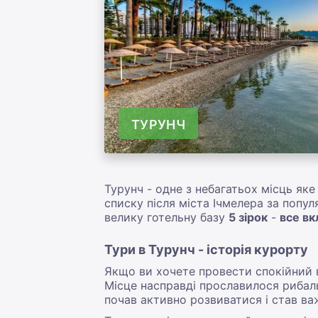
ТУРУНЧ
Турунч - одне з небагатьох місць як
списку після міста Ічмелера за попу
велику готельну базу
5 зірок
-
все в
Тури в Турунч - історія курорту
Якщо ви хочете провести спокійний 
Місце насправді прославилося рибаль
почав активно розвиватися і став 