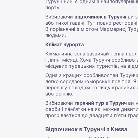
Турунч нині є одним з найпопулярніших
порту.
Вибираючи
відпочинок в Турунчі
ви з
або тихої гавані. Тут повно ресторані
В порівнянні з містом Мармарис, Тур
людьми.
Клімат курорта
Кліматична зона зазвичай тепла і вол
і липні місяці. Хоча Турунч особливо
місцевих турецьких туристів, на від
Одна з кращих особливостей Турунча 
легке середземноморське повітря. Як
перевагу походам і огляду красивих 
або осінню.
Вибираючи
гарячий тур в Турунч
ви н
фарби і пам'ятки на які можна дивит
прогрівається до двадцяти п'яти град
Відпочинок в Турунчі з Києва