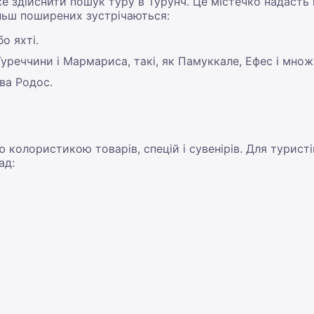
 здійснити пошук туру в Турунч. Це містечко надасть м
ільш поширених зустрічаються:
о яхті.
уреччини і Мармариса, такі, як Памуккале, Ефес і множ
ва Родос.
колористикою товарів, спецій і сувенірів. Для турист
ад: