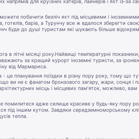
 напрямів для круїзних катерів, лайнерів і яхт із-за сво
можете побачити безліч яхт під місцевими і іноземним
в, готелів, барів, а Турунчу все ж вдалося зберегти свою
унч буде до душі туристам які шукають більше відокре
ога в літні місяці року.Найвищі температурні показники
 вважають за кращий курорт іноземні туристи, за іроніє
міну від Мармариса.
- це планування поїздки в різну пору року, тому що тут
що ви не є фанатом бронзового загару, жари, сонця і пл
архітектурних місць і місцевих пам'яток, можливо, вам
е помилитеся адже селище красиве у будь-яку пору рок
ися під іншим кутом. Завдяки середземноморському клім
усів тепла.