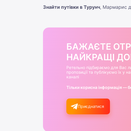
Знайти путівки в Турунч
, Мармарис д
БАЖАЄТЕ ОТ
НАЙКРАЩІ ДОБ
Ретельно підбираємо для Вас л
пропозиції та публікуємо їх у 
каналі
Тільки корисна інформація — б
Приєднатися