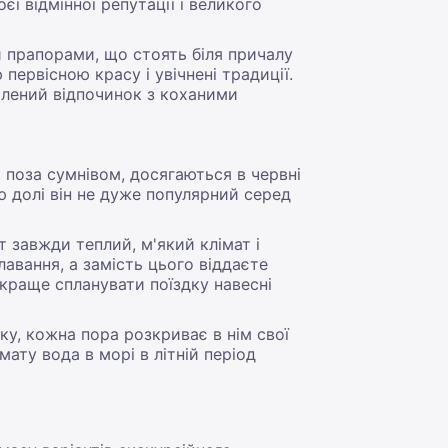
єї відмінної репутації і великого
и прапорами, що стоять біля причалу
 первісною красу і увічнені традиції.
млений відпочинок з коханими
, поза сумнівом, досягаються в червні
ю долі він не дуже популярний серед
 завжди теплий, м'який клімат і
авання, а замість цього віддаєте
 краще спланувати поїздку навесні
у, кожна пора розкриває в нім свої
ату вода в морі в літній період