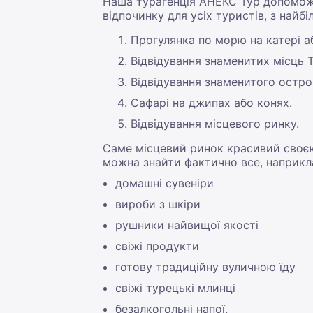
Наша турагенція АНЕКС Тур допоможе
відпочинку для усіх туристів, з найб
Прогулянка по морю на катері аб
Відвідування знаменитих місць Т
Відвідування знаменитого остро
Сафарі на джипах або конях.
Відвідування місцевого ринку.
Саме місцевий ринок красивий своєю 
можна знайти фактично все, наприкл
домашні сувеніри
вироби з шкіри
рушники найвищої якості
свіжі продукти
готову традиційну вуличною їду
свіжі турецькі млинці
безалкогольні напої.