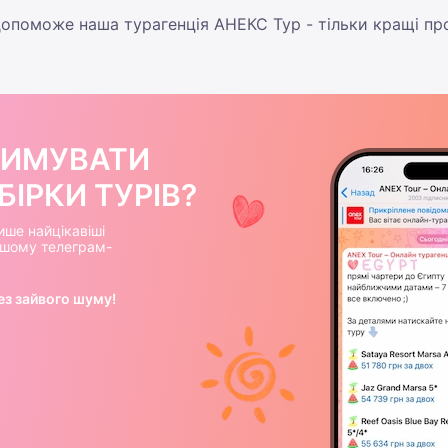
опоможе наша турагенція АНЕКС Тур - тільки кращі про
РИМУВАТИ
ІРКИ ТУРІВ?
ише найцікавіші
нашому телеграм-
ез зайвого шуму!