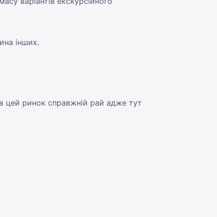
асу варіантів екскурсійного
ина інших.
ів цей ринок справжній рай адже тут