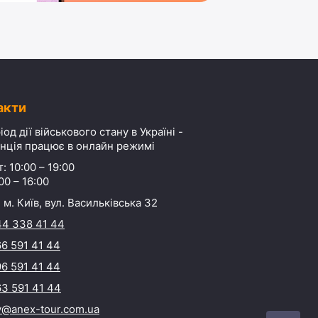
акти
іод дії військового стану в Україні -
нція працює в онлайн режимі
: 10:00 – 19:00
00 – 16:00
 м. Київ, вул. Васильківська 32
44 338 41 44
6 591 41 44
6 591 41 44
3 591 41 44
y@anex-tour.com.ua