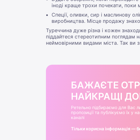
іноді краще трохи почекати, поки 
Спеції, оливки, сир і маслинову ол
виробництва. Місце продажу знахо
Туреччина дуже різна і кожен знаход
піддайтеся стереотипним поглядам на
неймовірними видами міста. Так ви з
БАЖАЄТЕ ОТ
НАЙКРАЩІ ДОБ
Ретельно підбираємо для Вас л
пропозиції та публікуємо їх у 
каналі
Тільки корисна інформація — б