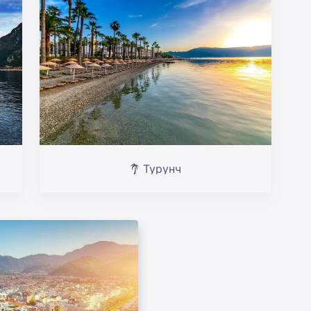
Турунч