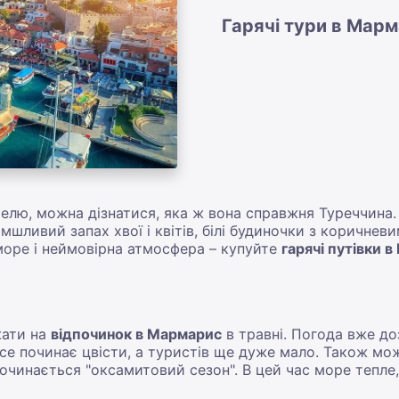
Гарячі тури в Мар
лю, можна дізнатися, яка ж вона справжня Туреччина. 
мшливий запах хвої і квітів, білі будиночки з коричнев
оре і неймовірна атмосфера – купуйте
гарячі путівки 
жати на
відпочинок в Мармарис
в травні. Погода вже до
все починає цвісти, а туристів ще дуже мало. Також мож
починається "оксамитовий сезон". В цей час море тепле,