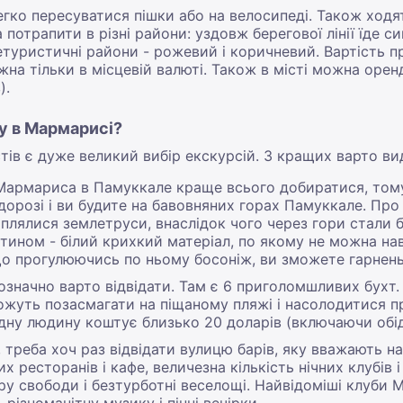
ко пересуватися пішки або на велосипеді. Також ходят
отрапити в різні райони: уздовж берегової лінії їде с
нетуристичні райони - рожевий і коричневий. Вартість пр
на тільки в місцевій валюті. Також в місті можна орен
).
у в Мармарисі?
тів є дуже великий вибір екскурсій. З кращих варто ви
Мармариса в Памуккале краще всього добиратися, то
 дорозі і ви будите на бавовняних горах Памуккале. Пр
аплялися землетруси, внаслідок чого через гори стали 
тином - білий крихкий матеріал, по якому не можна наві
о прогулюючись по ньому босоніж, ви зможете гарненьк
означно варто відвідати. Там є 6 приголомшливих бухт
є можуть позасмагати на піщаному пляжі і насолодитис
дну людину коштує близько 20 доларів (включаючи обід 
 треба хоч раз відвідати вулицю барів, яку вважають 
них ресторанів і кафе, величезна кількість нічних клубів
у свободи і безтурботні веселощі. Найвідоміші клуби М