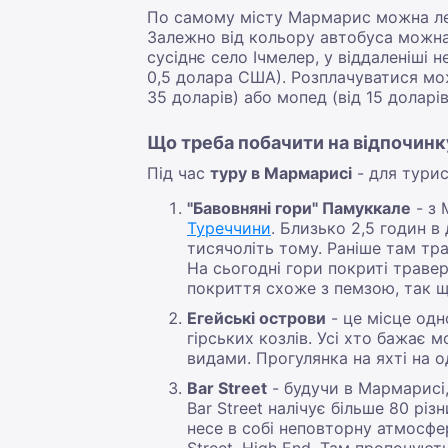
По самому місту Мармарис можна лег
Залежно від кольору автобуса можна п
сусіднє село Ічмелер, у віддаленіші 
0,5 долара США). Розплачуватися мож
35 доларів) або мопед (від 15 доларів
Що треба побачити на відпочинк
Під час
туру в Мармарисі
- для турис
"Бавовняні гори" Памуккале
- з 
Туреччини
. Близько 2,5 годин в
тисячоліть тому. Раніше там тр
На сьогодні гори покриті травер
покриття схоже з пемзою, так щ
Егейські острови
- це місце одн
гірських козлів. Усі хто бажа
видами. Прогулянка на яхті на о
Bar Street
- будучи в Мармарисі,
Bar Street налічує більше 80 різ
несе в собі неповторну атмосфер