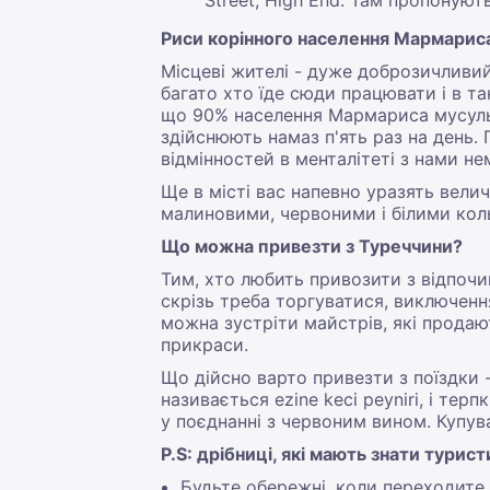
Street, High End. Там пропонують
Риси корінного населення Мармарис
Місцеві жителі - дуже доброзичливий
багато хто їде сюди працювати і в та
що 90% населення Мармариса мусульм
здійснюють намаз п'ять раз на день. 
відмінностей в менталітеті з нами не
Ще в місті вас напевно уразять велич
малиновими, червоними і білими кол
Що можна привезти з Туреччини?
Тим, хто любить привозити з відпочин
скрізь треба торгуватися, виключенн
можна зустріти майстрів, які продают
прикраси.
Що дійсно варто привезти з поїздки -
називається ezine keci peyniri, і тер
у поєднанні з червоним вином. Купув
Р.S: дрібниці, які мають знати турист
Будьте обережні, коли переходите 