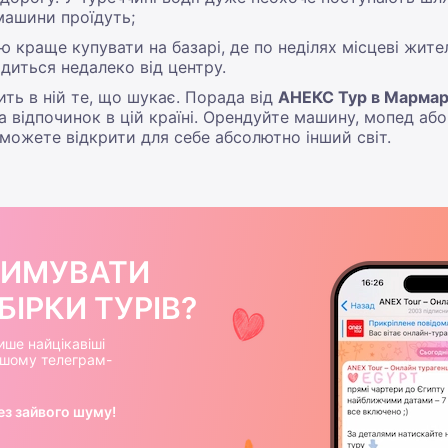
машини проїдуть;
ію краще купувати на базарі, де по неділях місцеві жи
диться недалеко від центру.
ить в ній те, що шукає. Порада від
АНЕКС Тур в Мармар
 відпочинок в цій країні. Орендуйте машину, мопед аб
можете відкрити для себе абсолютно інший світ.
РИМУВАТИ
ІРКИ ТУРІВ?
ише найцікавіші
нашому телеграм-
ез зайвого шуму!