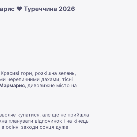
марис ❤️ Туреччина 2026
Красиві гори, розкішна зелень,
ими черепичними дахами, тісні
в Мармарис
, дивовижне місто на
зволяє купатися, але ще не прийшла
на планувати відпочинок і на кінець
 а осінні заходи сонця дуже