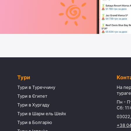
Тури
Конт
Тури в Туреччину
На пер
тураге
Тури в Єгипет
Пн - Пт
Тури в Хургаду
Сб: 11:
Тури в Шарм ель Шейх
03022,
Тури в Болгарію
+38 0