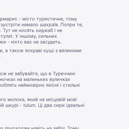
армарис - місто туристичне, тому
 зустріти немало шахраїв. Попри те,
Тут не носять хиджаб і не
тулат. У іншому, сильних
и - ніхто вас не засудить.
ки, а також яскраві кущі з великими
.
кож не забувайте, що в Туреччині
иночках на маленьких вуличках
облять неймовірно якісні і стильні
ого молока, який на місцевій мові
й шкурі - tulum. Ці два сири ідеальні
х пішоходам навіть на зебрі. Тому