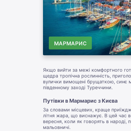
МАРМАРИС
Якщо вийти за межі комфортного готе
щедра тропічна рослинність, приголо
вулички вимощені брущаткою, синє м
південному заході Туреччини.
Путівки в Мармарис з Києва
За словами місцевих, краще приїжд
літня жара, що виснажує. В цей час 
вересня, коли як говорять в народі, 
мальовничі.