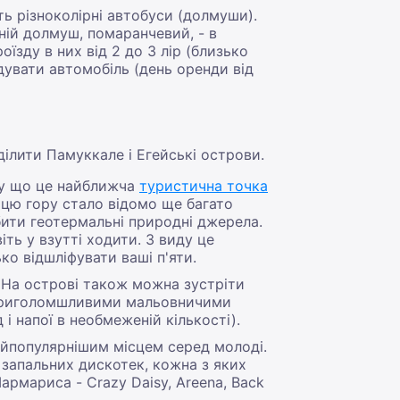
ь різноколірні автобуси (долмуши).
иній долмуш, помаранчевий, - в
оїзду в них від 2 до 3 лір (близько
дувати автомобіль (день оренди від
ділити Памуккале і Егейські острови.
му що це найближча
туристична точка
о цю гору стало відомо ще багато
бити геотермальні природні джерела.
ть у взутті ходити. З виду це
о відшліфувати ваші п'яти.
. На острові також можна зустріти
я приголомшливими мальовничими
і напої в необмеженій кількості).
найпопулярнішим місцем серед молоді.
 і запальних дискотек, кожна з яких
армариса - Crazy Daisy, Areena, Back