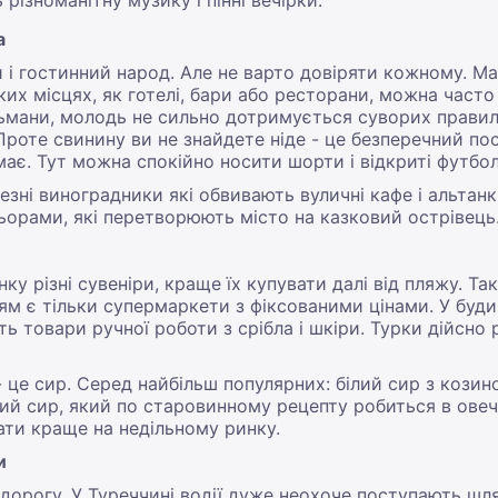
 різноманітну музику і пінні вечірки.
а
 і гостинний народ. Але не варто довіряти кожному. М
ких місцях, як готелі, бари або ресторани, можна часто
ани, молодь не сильно дотримується суворих правил. 
Проте свинину ви не знайдете ніде - це безперечний пос
має. Тут можна спокійно носити шорти і відкриті футболк
езні виноградники які обвивають вуличні кафе і альтан
ьорами, які перетворюють місто на казковий острівець
ку різні сувеніри, краще їх купувати далі від пляжу. Та
ям є тільки супермаркети з фіксованими цінами. У буд
ь товари ручної роботи з срібла і шкіри. Турки дійсно р
 це сир. Серед найбільш популярних: білий сир з козин
пкий сир, який по старовинному рецепту робиться в овечі
ати краще на недільному ринку.
и
дорогу. У Туреччині водії дуже неохоче поступають шля