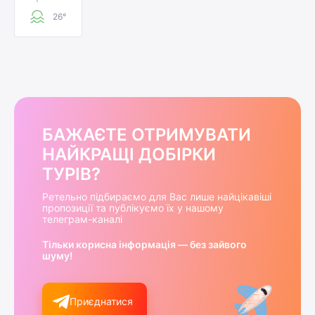
26°
БАЖАЄТЕ ОТРИМУВАТИ
НАЙКРАЩІ ДОБІРКИ
ТУРІВ?
Ретельно підбираємо для Вас лише найцікавіші
пропозиції та публікуємо їх у нашому
телеграм-каналі
Тільки корисна інформація — без зайвого
шуму!
Приєднатися