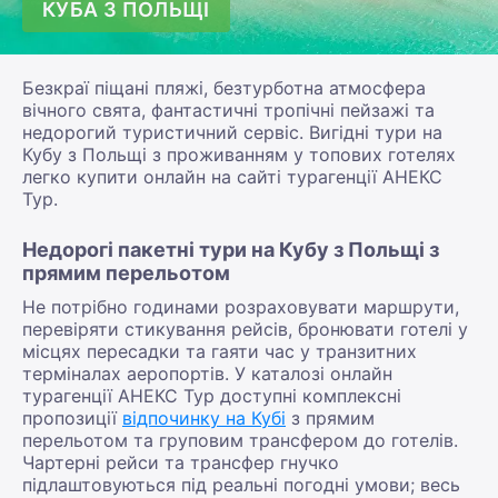
КУБА З ПОЛЬЩІ
Безкраї піщані пляжі, безтурботна атмосфера
вічного свята, фантастичні тропічні пейзажі та
недорогий туристичний сервіс. Вигідні тури на
Кубу з Польщі з проживанням у топових готелях
легко купити онлайн на сайті турагенції АНЕКС
Тур.
Недорогі пакетні тури на Кубу з Польщі з
прямим перельотом
Не потрібно годинами розраховувати маршрути,
перевіряти стикування рейсів, бронювати готелі у
місцях пересадки та гаяти час у транзитних
терміналах аеропортів. У каталозі онлайн
турагенції АНЕКС Тур доступні комплексні
пропозиції
відпочинку на Кубі
з прямим
перельотом та груповим трансфером до готелів.
Чартерні рейси та трансфер гнучко
підлаштовуються під реальні погодні умови; весь