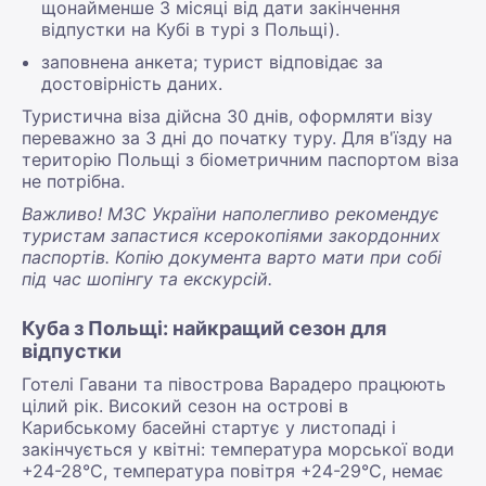
щонайменше 3 місяці від дати закінчення
відпустки на Кубі в турі з Польщі).
заповнена анкета; турист відповідає за
достовірність даних.
Туристична віза дійсна 30 днів, оформляти візу
переважно за 3 дні до початку туру. Для в'їзду на
територію Польщі з біометричним паспортом віза
не потрібна.
Важливо! МЗС України наполегливо рекомендує
туристам запастися ксерокопіями закордонних
паспортів. Копію документа варто мати при собі
під час шопінгу та екскурсій.
Куба з Польщі: найкращий сезон для
відпустки
Готелі Гавани та півострова Варадеро працюють
цілий рік. Високий сезон на острові в
Карибському басейні стартує у листопаді і
закінчується у квітні: температура морської води
+24-28°С, температура повітря +24-29°С, немає