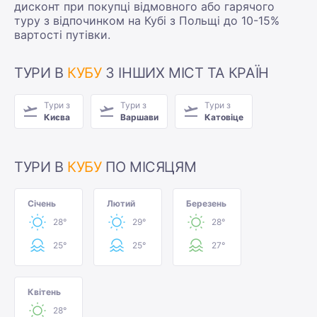
дисконт при покупці відмовного або гарячого
туру з відпочинком на Кубі з Польщі до 10-15%
вартості путівки.
ТУРИ В
КУБУ
З ІНШИХ МІСТ ТА КРАЇН
Тури з
Тури з
Тури з
Києва
Варшави
Катовіце
ТУРИ В
КУБУ
ПО МІСЯЦЯМ
Січень
Лютий
Березень
28°
29°
28°
25°
25°
27°
Квітень
28°