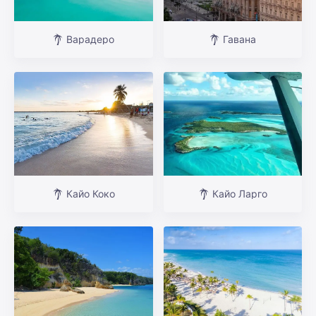
Варадеро
Гавана
Кайо Коко
Кайо Ларго