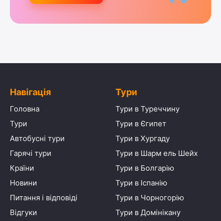
Навігація
Тури
Головна
Тури в Туреччину
Тури
Тури в Єгипет
Автобусні тури
Тури в Хургаду
Гарячі тури
Тури в Шарм ель Шейх
Країни
Тури в Болгарію
Новини
Тури в Іспанію
Питання і відповіді
Тури в Чорногорію
Відгуки
Тури в Домінікану