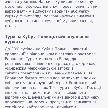
злив та ураганів. На початку високого сезону
можливе похолодання вночі через північні вітри:
варто взяти у відпустку кардиган або легку
куртку. У листопаді розпочинаються знамениті
кубинські фестивалі сучасної музики, сальси,
джазу.
Тури на Кубу з Польщі: найпопулярніші
курорти
До 80% путівок на Кубу з Польщі – пакетні
пропозиції з відпочинком в готелях півострова
Варадеро. Туристична зона Варадеро
розташована на півночі острова, під охороною;
узбережжя Мексиканської затоки з
багатокілометровими піщаними пляжами. На
Варадеро багато готелів все включено відомих
світових мереж, чудовий сервіс, безкоштовний
відпочинок на пляжах. Такі тури на Кубу з Польщі
підходять для романтичного та сімейного
відпочинку. Шанувальники активного відпочинку
вирушають на морські прогулянки, займаються
серфінгом, кайтсерфінгом, дайвінгом.