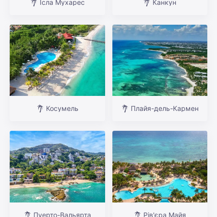
Ісла Мухарес
Канкун
Косумель
Плайя-дель-Кармен
Пуерто-Вальярта
Рів'єра Майя