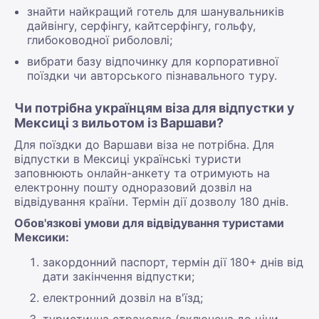
знайти найкращий готель для шанувальників
дайвінгу, серфінгу, кайтсерфінгу, гольфу,
глибоководної риболовлі;
вибрати базу відпочинку для корпоративної
поїздки чи авторського пізнавального туру.
Чи потрібна українцям віза для відпустки у
Мексиці з вильотом із Варшави?
Для поїздки до Варшави віза не потрібна. Для
відпустки в Мексиці українські туристи
заповнюють онлайн-анкету та отримують на
електронну пошту одноразовий дозвіл на
відвідування країни. Термін дії дозволу 180 днів.
Обов'язкові умови для відвідування туристами
Мексики:
закордонний паспорт, термін дії 180+ днів від
дати закінчення відпустки;
електронний дозвіл на в'їзд;
туристична страховка (включена до ціни