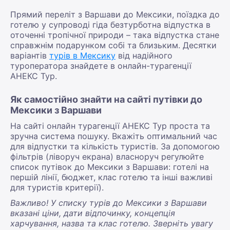
Прямий переліт з Варшави до Мексики, поїздка до
готелю у супроводі гіда безтурботна відпустка в
оточенні тропічної природи – така відпустка стане
справжнім подарунком собі та близьким. Десятки
варіантів
турів в Мексику
від надійного
туроператора знайдете в онлайн-турагенції
АНЕКС Тур.
Як самостійно знайти на сайті путівки до
Мексики з Варшави
На сайті онлайн турагенції АНЕКС Тур проста та
зручна система пошуку. Вкажіть оптимальний час
для відпустки та кількість туристів. За допомогою
фільтрів (ліворуч екрана) власноруч регулюйте
список путівок до Мексики з Варшави: готелі на
першій лінії, бюджет, клас готелю та інші важливі
для туристів критерії).
Важливо! У списку турів до Мексики з Варшави
вказані ціни, дати відпочинку, концепція
харчування, назва та клас готелю. Зверніть увагу