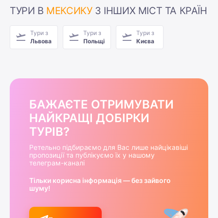
ТУРИ В
МЕКСИКУ
З ІНШИХ МІСТ ТА КРАЇН
Тури з
Тури з
Тури з
Львова
Польщі
Києва
БАЖАЄТЕ ОТРИМУВАТИ
НАЙКРАЩІ ДОБІРКИ
ТУРІВ?
Ретельно підбираємо для Вас лише найцікавіші
пропозиції та публікуємо їх у нашому
телеграм-каналі
Тільки корисна інформація — без зайвого
шуму!