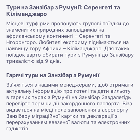
Тури на Занзібар з Румунії: Серенгеті та
Кіліманджаро
Місцеві турфірми пропонують групові поїздки до
знаменитих природних заповідників на
африканському континенті – Серенгеті та
Нгоронгоро. Любителі екстриму піднімаються на
найвищу гору Африки – Кіліманджаро. Для таких
поїздок варто обирати тури з Румунії до Занзібару
тривалістю від 9 днів.
Гарячі тури на Занзібар з Румунії
Зв'яжіться з нашими менеджерами, щоб отримати
актуальну інформацію про готелі та дати вильоту
в гарячих турах з Румунії на Занзібар Заздалегідь
перевірте терміни дії закордонного паспорта. Віза
видається на місці поле заповнення в аеропорту
Занзібару міграційної картки та декларації з
перерахуванням ввезеної валюти та електронних
гаджетів.