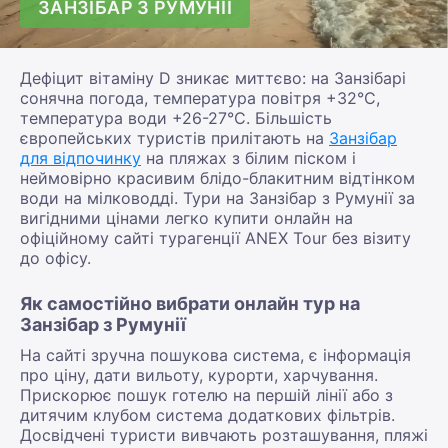
ЗАНЗІБАР З РУМУНІЇ
Дефіцит вітаміну D зникає миттєво: на Занзібарі
сонячна погода, температура повітря +32°С,
температура води +26-27°С. Більшість
європейських туристів прилітають на
Занзібар
для відпочинку
на пляжах з білим піском і
неймовірно красивим блідо-блакитним відтінком
води на мілководді. Тури на Занзібар з Румунії за
вигідними цінами легко купити онлайн на
офіційному сайті турагенції ANEX Tour без візиту
до офісу.
Як самостійно вибрати онлайн тур на
Занзібар з Румунії
На сайті зручна пошукова система, є інформація
про ціну, дати вильоту, курорти, харчування.
Прискорює пошук готелю на першій лінії або з
дитячим клубом система додаткових фільтрів.
Досвідчені туристи вивчають розташування, пляжі