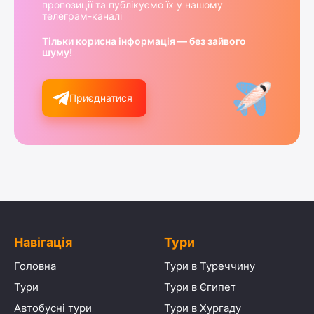
пропозиції та публікуємо їх у нашому
телеграм-каналі
Тільки корисна інформація — без зайвого
шуму!
Приєднатися
Навігація
Тури
Головна
Тури в Туреччину
Тури
Тури в Єгипет
Автобусні тури
Тури в Хургаду