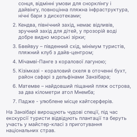
сонця, відмінні умови для снорклінгу і
дайвінгу, повноцінна пляжна інфраструктура,
нічні бари з дискотеками;
Кендва, північний захід, немає відливів,
зручний захід для дітей, у прозорій воді
добре видно морські зірки;
Бвейвуу – південний схід, мінімум туристів,
пляжний клуб з дайв-центром;
Мічамві-Панге з коралової лагуною;
Кізімказі - кораловий скеля в оточенні бухт,
район сафарі з дельфінами Занзібара;
Матемве – найдовший піщаний пляж острова,
за два кілометри атол Мнемба;
Падже - улюблене місце кайтсерферів.
На Занзібарі вирощують чудові спеції, під час
екскурсії туристи відвідують плантації та беруть
участь у майстер-класі з приготування
національних страв.