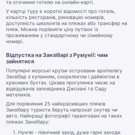
та оточення готелю на онлайн-карті.
У картці туру є короткі відомості про готель,
кількість ресторанів, реновацію номерів,
доступність шезлонгів на пляжах або трансфер на
пляж. Можна порівняти ціну путівок із
проживанням у стандартному чи сімейному
номері.
Відпустка на Занзібарі з Румунії: чим
зайнятися
Популярні морські круїзи островами архіпелагу
Занзібар з купанням, снорклінгом і дайвінгом в
красивих бухтах. Цікава прогулянка чекає на
відвідувачів заповідника Джозані та Саду
метеликів.
Для порівняння 25 найкрасивіших пляжів
Занзібару туристи беруть напрокат скутер чи
авто. Найкращі фотографії гарантовані на таких
пляжах Занзібару:
Нунгві - північний захід, дуже гарні заходи