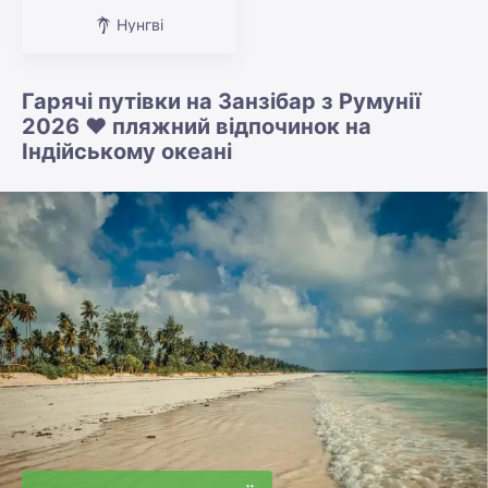
Нунгві
Гарячі путівки на Занзібар з Румунії
2026 ❤️ пляжний відпочинок на
Індійському океані