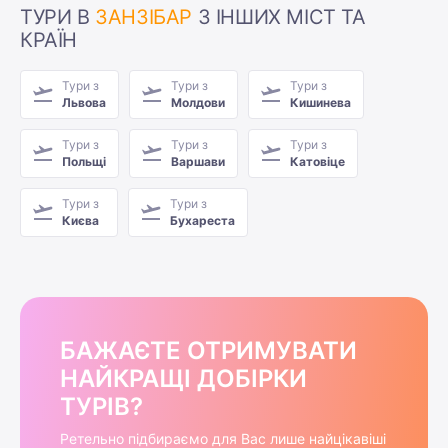
ТУРИ В
ЗАНЗІБАР
З ІНШИХ МІСТ ТА
КРАЇН
Тури з
Тури з
Тури з
Львова
Молдови
Кишинева
Тури з
Тури з
Тури з
Польщі
Варшави
Катовіце
Тури з
Тури з
Києва
Бухареста
БАЖАЄТЕ ОТРИМУВАТИ
НАЙКРАЩІ ДОБІРКИ
ТУРІВ?
Ретельно підбираємо для Вас лише найцікавіші