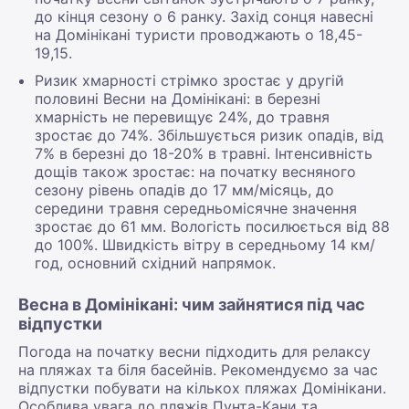
до кінця сезону о 6 ранку. Захід сонця навесні
на Домінікані туристи проводжають о 18,45-
19,15.
Ризик хмарності стрімко зростає у другій
половині Весни на Домінікані: в березні
хмарність не перевищує 24%, до травня
зростає до 74%. Збільшується ризик опадів, від
7% в березні до 18-20% в травні. Інтенсивність
дощів також зростає: на початку весняного
сезону рівень опадів до 17 мм/місяць, до
середини травня середньомісячне значення
зростає до 61 мм. Вологість посилюється від 88
до 100%. Швидкість вітру в середньому 14 км/
год, основний східний напрямок.
Весна в Домінікані: чим зайнятися під час
відпустки
Погода на початку весни підходить для релаксу
на пляжах та біля басейнів. Рекомендуємо за час
відпустки побувати на кількох пляжах Домінікани.
Особлива увага до пляжів Пунта-Кани та