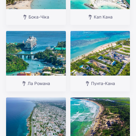
Бока-Чіка
Кап Кана
Ла Романа
Пунта-Кана