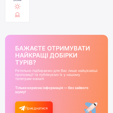
БАЖАЄТЕ ОТРИМУВАТИ
НАЙКРАЩІ ДОБІРКИ
ТУРІВ?
Ретельно підбираємо для Вас лише найцікавіші
пропозиції та публікуємо їх у нашому
телеграм-каналі
Тільки корисна інформація — без зайвого
шуму!
Приєднатися