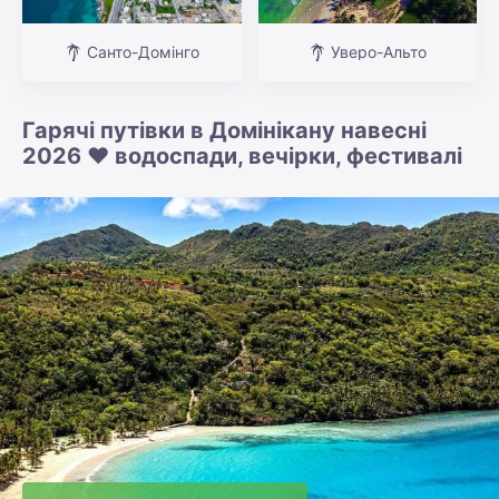
Санто-Домінго
Уверо-Альто
Гарячі путівки в Домінікану навесні
2026 ❤️ водоспади, вечірки, фестивалі