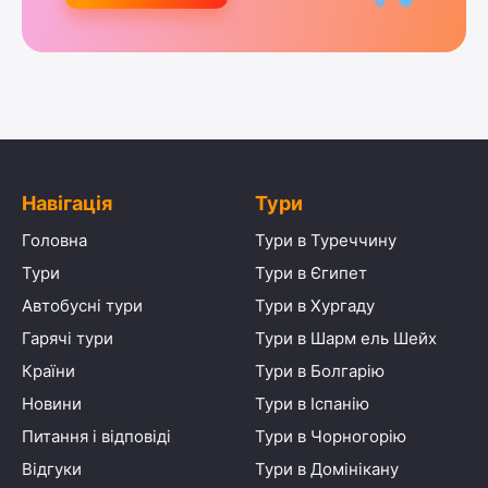
Навігація
Тури
Головна
Тури в Туреччину
Тури
Тури в Єгипет
Автобусні тури
Тури в Хургаду
Гарячі тури
Тури в Шарм ель Шейх
Країни
Тури в Болгарію
Новини
Тури в Іспанію
Питання і відповіді
Тури в Чорногорію
Відгуки
Тури в Домінікану