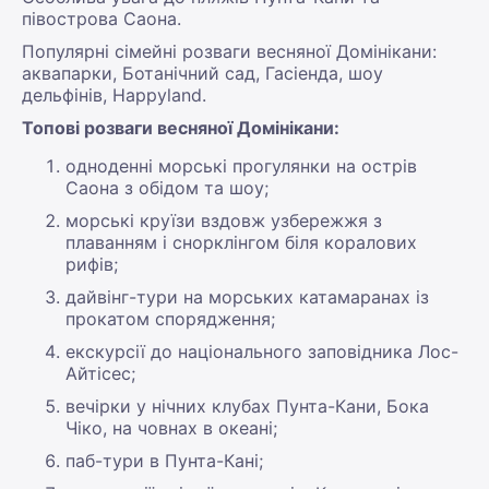
півострова Саона.
Популярні сімейні розваги весняної Домінікани:
аквапарки, Ботанічний сад, Гасіенда, шоу
дельфінів, Happyland.
Топові розваги весняної Домінікани:
одноденні морські прогулянки на острів
Саона з обідом та шоу;
морські круїзи вздовж узбережжя з
плаванням і снорклінгом біля коралових
рифів;
дайвінг-тури на морських катамаранах із
прокатом спорядження;
екскурсії до національного заповідника Лос-
Айтісес;
вечірки у нічних клубах Пунта-Кани, Бока
Чіко, на човнах в океані;
паб-тури в Пунта-Кані;