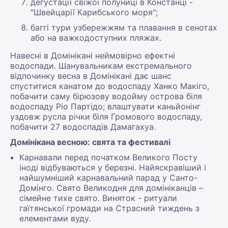
дегустації свіжої полуниці в Констанці -
"Швейцарії Карибського моря";
баггі тури узбережжям та плавання в сенотах
або на важкодоступних пляжах.
Навесні в Домінікані неймовірно ефектні
водоспади. Шанувальникам екстремального
відпочинку весна в Домінікані дає шанс
спуститися канатом до водоспаду Ханко Макіго,
побачити саму бірюзову водойму острова біля
водоспаду Ріо Партідо; влаштувати каньйонінг
уздовж русла річки біля Громового водоспаду,
побачити 27 водоспадів Дамагахуа.
Домінікана весною: свята та фестивалі
Карнавали перед початком Великого Посту
іноді відбуваються у березні. Найяскравіший і
найшумніший карнавальний парад у Санто-
Домінго. Свято Великодня для домініканців –
сімейне тихе свято. Виняток - ритуали
гаїтянської громади на Страсний тиждень з
елементами вуду.