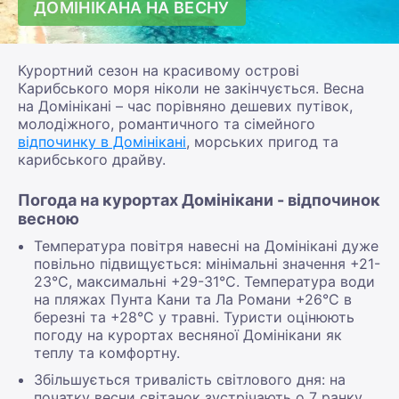
ДОМІНІКАНА НА ВЕСНУ
Курортний сезон на красивому острові
Карибського моря ніколи не закінчується. Весна
на Домінікані – час порівняно дешевих путівок,
молодіжного, романтичного та сімейного
відпочинку в Домінікані
, морських пригод та
карибського драйву.
Погода на курортах Домінікани - відпочинок
весною
Температура повітря навесні на Домінікані дуже
повільно підвищується: мінімальні значення +21-
23°С, максимальні +29-31°С. Температура води
на пляжах Пунта Кани та Ла Романи +26°С в
березні та +28°С у травні. Туристи оцінюють
погоду на курортах весняної Домінікани як
теплу та комфортну.
Збільшується тривалість світлового дня: на
початку весни світанок зустрічають о 7 ранку,