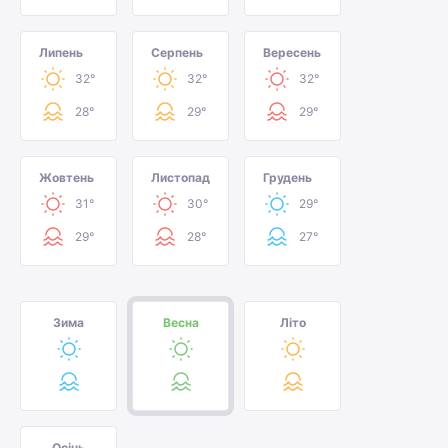
Липень
Серпень
Вересень
32°
32°
32°
28°
29°
29°
Жовтень
Листопад
Грудень
31°
30°
29°
29°
28°
27°
Зима
Весна
Літо
Осінь