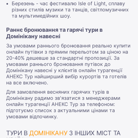
Березень - час фестивалю Isle of Light, сплаву
різних стилів музики та танців, світломузичних
та мультимедійних шоу.
Раннє бронювання та гарячі тури в
Домінікану навесні
За умовами раннього бронювання реально купити
онлайн путівки з прямим перельотом за ціною на
20-40% дешевше за стандартні пропозиції. За
умовами раннього бронювання путівок до
Домінікану навесні у клієнтів онлайн турагенції
АНЕКС Тур найширший вибір курортів та готелів
на все включено.
Для замовлення весняних гарячих турів в
Домінікану радимо зв'язатися з менеджерами
онлайн турагенції АНЕКС Тур за телефоном:
підготуємо список з актуальними цінами та
умовами відпочинку.
ТУРИ В
ДОМІНІКАНУ
З ІНШИХ МІСТ ТА