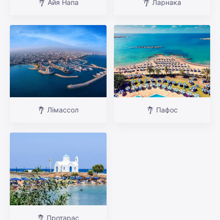
Айя Напа
Ларнака
Лімассол
Пафос
Протарас