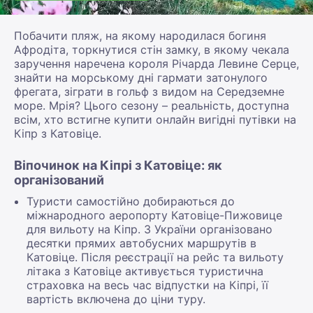
Побачити пляж, на якому народилася богиня
Афродіта, торкнутися стін замку, в якому чекала
заручення наречена короля Річарда Левине Серце,
знайти на морському дні гармати затонулого
фрегата, зіграти в гольф з видом на Середземне
море. Мрія? Цього сезону – реальність, доступна
всім, хто встигне купити онлайн вигідні путівки на
Кіпр з Катовіце.
Віпочинок на Кіпрі з Катовіце: як
організований
Туристи самостійно добираються до
міжнародного аеропорту Катовіце-Пижовице
для вильоту на Кіпр. З України організовано
десятки прямих автобусних маршрутів в
Катовіце. Після реєстрації на рейс та вильоту
літака з Катовіце активується туристична
страховка на весь час відпустки на Кіпрі, її
вартість включена до ціни туру.