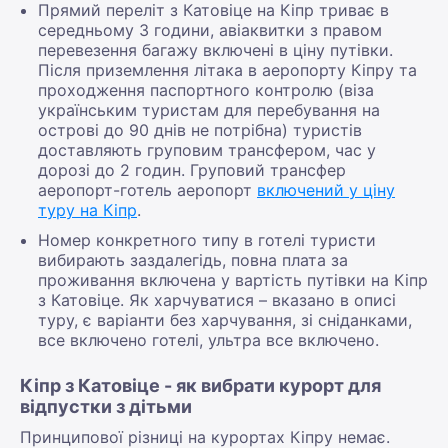
Прямий переліт з Катовіце на Кіпр триває в
середньому 3 години, авіаквитки з правом
перевезення багажу включені в ціну путівки.
Після приземлення літака в аеропорту Кіпру та
проходження паспортного контролю (віза
українським туристам для перебування на
острові до 90 днів не потрібна) туристів
доставляють груповим трансфером, час у
дорозі до 2 годин. Груповий трансфер
аеропорт-готель аеропорт
включений у ціну
туру на Кіпр
.
Номер конкретного типу в готелі туристи
вибирають заздалегідь, повна плата за
проживання включена у вартість путівки на Кіпр
з Катовіце. Як харчуватися – вказано в описі
туру, є варіанти без харчування, зі сніданками,
все включено готелі, ультра все включено.
Кіпр з Катовіце - як вибрати курорт для
відпустки з дітьми
Принципової різниці на курортах Кіпру немає.