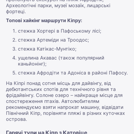
Археологічні парки, музеї мозаїк, лицарські
фортеці.
Топові хайкінг маршрути Кіпру:
стежка Хортері в Пафоському лісі;
стежка Артеміди на Троодос;
стежка Катікас-Мунтіко;
ущелина Акавас (також популярний
каньйонінг);
стежка Афродіти та Адоніса в районі Пафосу.
На Кіпрі понад сотня місць для дайвінгу, від
дебютантських спотів для технічного рівня та
фрідайвінгу. Солоне озеро – найкраще місце для
спостереження птахів. Автолюбителям
рекомендуємо взяти напрокат машину, відвідати
Північний Кіпр, порівняти пляжі в різних куточках
острова.
Гарячі тури на Кіпр з Катовіце