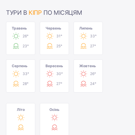
ТУРИ В
КІПР
ПО МІСЯЦЯМ
Травень
Червень
Липень
26°
31°
33°
23°
25°
27°
Серпень
Вересень
Жовтень
33°
30°
26°
28°
27°
24°
Літо
Осінь