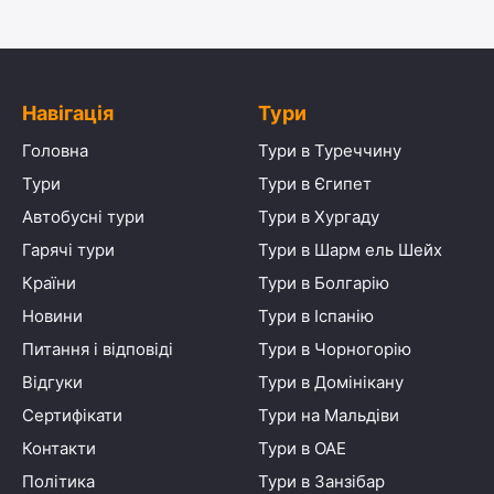
Навігація
Тури
Головна
Тури в Туреччину
Тури
Тури в Єгипет
Автобусні тури
Тури в Хургаду
Гарячі тури
Тури в Шарм ель Шейх
Країни
Тури в Болгарію
Новини
Тури в Іспанію
Питання і відповіді
Тури в Чорногорію
Відгуки
Тури в Домінікану
Сертифікати
Тури на Мальдіви
Контакти
Тури в ОАЕ
Політика
Тури в Занзібар