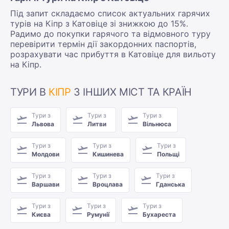
Під запит складаємо список актуальних гарячих
турів на Кіпр з Катовіце зі знижкою до 15%.
Радимо до покупки гарячого та відмовного туру
перевірити термін дії закордонних паспортів,
розрахувати час прибуття в Катовіце для вильоту
на Кіпр.
ТУРИ В
КІПР
З ІНШИХ МІСТ ТА КРАЇН
Тури з
Тури з
Тури з
Львова
Литви
Вільнюса
Тури з
Тури з
Тури з
Молдови
Кишинева
Польщі
Тури з
Тури з
Тури з
Варшави
Вроцлава
Гданська
Тури з
Тури з
Тури з
Києва
Румунії
Бухареста