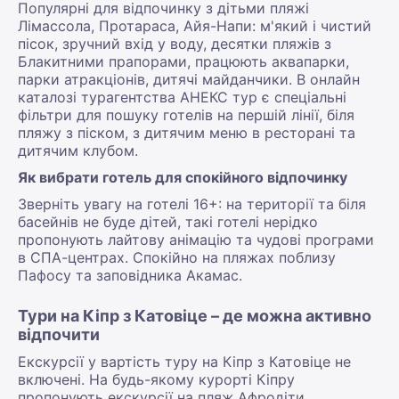
Популярні для відпочинку з дітьми пляжі
Лімассола, Протараса, Айя-Напи: м'який і чистий
пісок, зручний вхід у воду, десятки пляжів з
Блакитними прапорами, працюють аквапарки,
парки атракціонів, дитячі майданчики. В онлайн
каталозі турагентства АНЕКС тур є спеціальні
фільтри для пошуку готелів на першій лінії, біля
пляжу з піском, з дитячим меню в ресторані та
дитячим клубом.
Як вибрати готель для спокійного відпочинку
Зверніть увагу на готелі 16+: на території та біля
басейнів не буде дітей, такі готелі нерідко
пропонують лайтову анімацію та чудові програми
в СПА-центрах. Спокійно на пляжах поблизу
Пафосу та заповідника Акамас.
Тури на Кіпр з Катовіце – де можна активно
відпочити
Екскурсії у вартість туру на Кіпр з Катовіце не
включені. На будь-якому курорті Кіпру
пропонують екскурсії на пляж Афродіти,