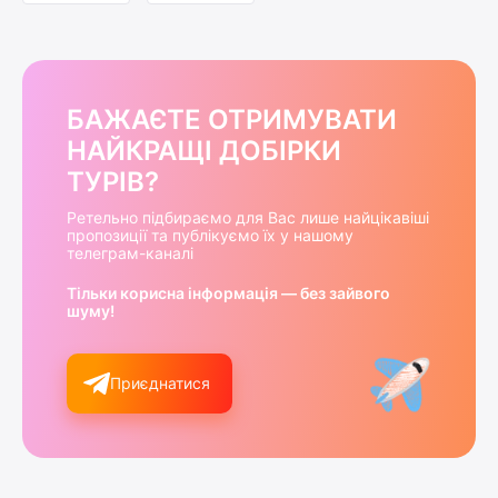
БАЖАЄТЕ ОТРИМУВАТИ
НАЙКРАЩІ ДОБІРКИ
ТУРІВ?
Ретельно підбираємо для Вас лише найцікавіші
пропозиції та публікуємо їх у нашому
телеграм-каналі
Тільки корисна інформація — без зайвого
шуму!
Приєднатися