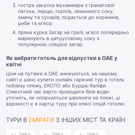
гостра закуска мухаммара з гранатової
патоки, перцю, горіхів, лимонного соку,
кмину та сухарів; подається до коржиків,
риби та м'яса;
пряна курка Затар на грилі, м'ясо попередньо
маринують в цитрусовому соку з
популярною спецією затар.
Як вибрати готель для відпустки в ОАЕ у
квітні
Ціни на путівки в ОАЕ знижуються, на нашому
сайті є шанс купити онлайн гарячий тур в готель
поблизу пляжу, ЕКСПО або Бурдж-Халіфи.
Спекотний час варто проводити біля води:
уточніть, як оплачуються шезлонги на пляжі, ці
відомості є в картці туру при описі опцій готелю.
ТУРИ В
ЕМІРАТИ
З ІНШИХ МІСТ ТА КРАЇН
Тури з
Тури з
Тури з