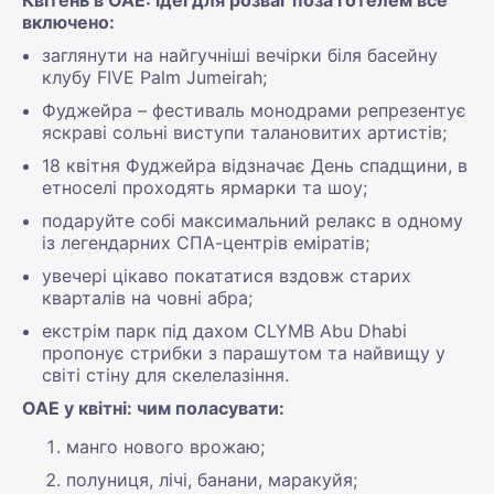
включено:
заглянути на найгучніші вечірки біля басейну
клубу FIVE Palm Jumeirah;
Фуджейра – фестиваль монодрами репрезентує
яскраві сольні виступи талановитих артистів;
18 квітня Фуджейра відзначає День спадщини, в
етноселі проходять ярмарки та шоу;
подаруйте собі максимальний релакс в одному
із легендарних СПА-центрів еміратів;
увечері цікаво покататися вздовж старих
кварталів на човні абра;
екстрім парк під дахом CLYMB Abu Dhabi
пропонує стрибки з парашутом та найвищу у
світі стіну для скелелазіння.
ОАЕ у квітні: чим поласувати:
манго нового врожаю;
полуниця, лічі, банани, маракуйя;