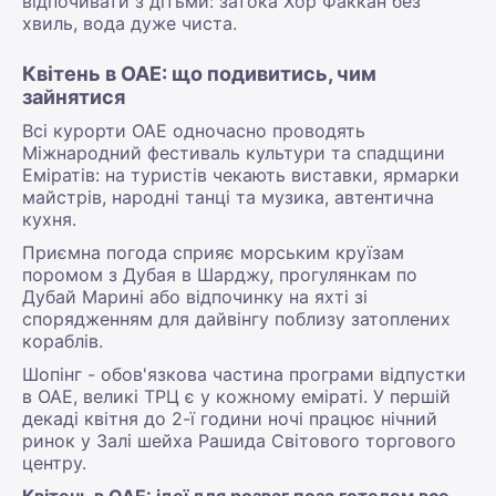
відпочивати з дітьми: затока Хор Факкан без
хвиль, вода дуже чиста.
Квітень в ОАЕ: що подивитись, чим
зайнятися
Всі курорти ОАЕ одночасно проводять
Міжнародний фестиваль культури та спадщини
Еміратів: на туристів чекають виставки, ярмарки
майстрів, народні танці та музика, автентична
кухня.
Приємна погода сприяє морським круїзам
поромом з Дубая в Шарджу, прогулянкам по
Дубай Марині або відпочинку на яхті зі
спорядженням для дайвінгу поблизу затоплених
кораблів.
Шопінг - обов'язкова частина програми відпустки
в ОАЕ, великі ТРЦ є у кожному еміраті. У першій
декаді квітня до 2-ї години ночі працює нічний
ринок у Залі шейха Рашида Світового торгового
центру.
Квітень в ОАЕ: ідеї для розваг поза готелем все