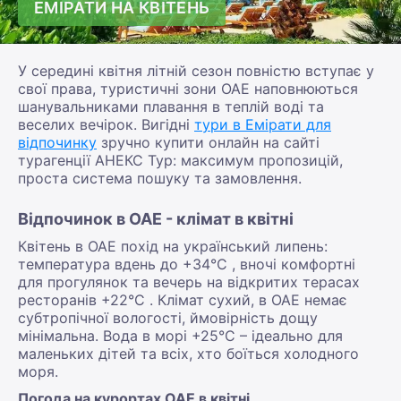
ЕМІРАТИ НА КВІТЕНЬ
У середині квітня літній сезон повністю вступає у
свої права, туристичні зони ОАЕ наповнюються
шанувальниками плавання в теплій воді та
веселих вечірок. Вигідні
тури в Емірати для
відпочинку
зручно купити онлайн на сайті
турагенції АНЕКС Тур: максимум пропозицій,
проста система пошуку та замовлення.
Відпочинок в ОАЕ - клімат в квітні
Квітень в ОАЕ похід на український липень:
температура вдень до +34°С , вночі комфортні
для прогулянок та вечерь на відкритих терасах
ресторанів +22°С . Клімат сухий, в ОАЕ немає
субтропічної вологості, ймовірність дощу
мінімальна. Вода в морі +25°С – ідеально для
маленьких дітей та всіх, хто боїться холодного
моря.
Погода на курортах ОАЕ в квітні