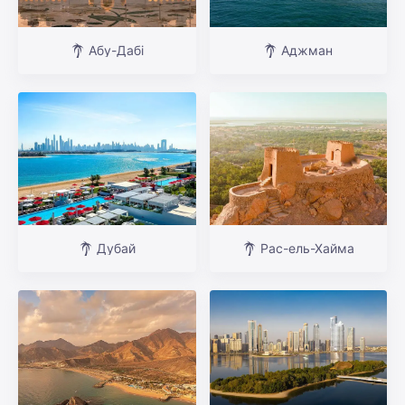
Абу-Дабі
Аджман
Дубай
Рас-ель-Хайма