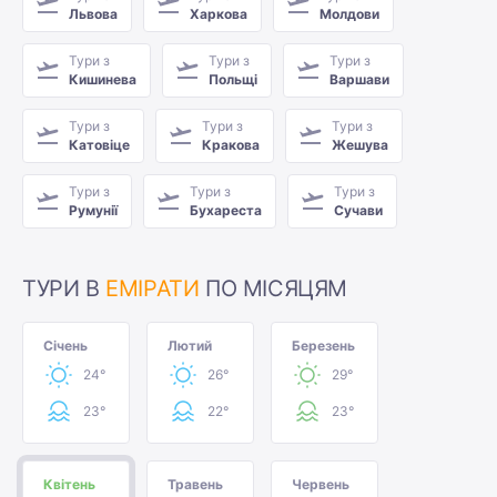
Львова
Харкова
Молдови
Тури з
Тури з
Тури з
Кишинева
Польщі
Варшави
Тури з
Тури з
Тури з
Катовіце
Кракова
Жешува
Тури з
Тури з
Тури з
Румунії
Бухареста
Сучави
ТУРИ В
ЕМІРАТИ
ПО МІСЯЦЯМ
Січень
Лютий
Березень
24°
26°
29°
23°
22°
23°
Квітень
Травень
Червень