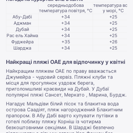
середньодобова
температура води
температура повітря, °С
у морі, °С
Абу-Дабі
+34
+25
Аджман
+34
+25
Дубай
+34
+25
Рас ель Хайма
+34
+25
Фуджейра
+35
+26
Шарджа
+34
+25
Найкращі пляжі ОАЕ для відпочинку у квітні
Найкращим пляжем ОАЕ по праву вважається
Джумейра - чудовий сервіз. Пляжні клуби та
місця для прогулянок уздовж берега,
приголомшливі краєвиди на Дубай. У Дубаї
популярні пляжі Сансет, Меркато , Марина, Бурдж.
Нагадує Мальдіви білий пісок та блакитна вода
острова Саадіят, пляж нагороджений Блакитним
прапором. В Абу Дабі варто купувати путівки в
готелі поблизу пляжу Корніш із чотирма
безкоштовними секціями. В Шарджі безпечно