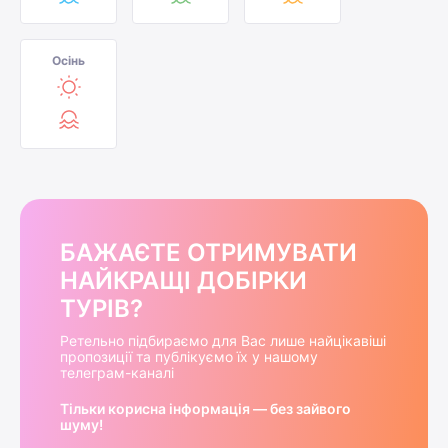
Осінь
БАЖАЄТЕ ОТРИМУВАТИ
НАЙКРАЩІ ДОБІРКИ
ТУРІВ?
Ретельно підбираємо для Вас лише найцікавіші
пропозиції та публікуємо їх у нашому
телеграм-каналі
Тільки корисна інформація — без зайвого
шуму!