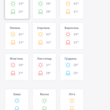
34°
38°
40°
25°
29°
31°
Липень
Серпень
Вересень
40°
40°
39°
33°
33°
32°
Жовтень
Листопад
Грудень
36°
31°
26°
31°
28°
25°
Зима
Весна
Літо