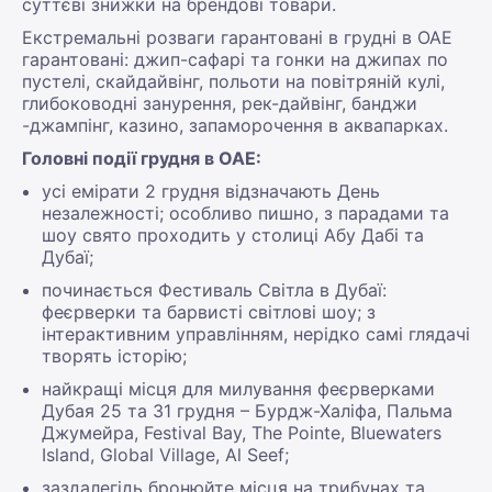
суттєві знижки на брендові товари.
Екстремальні розваги гарантовані в грудні в ОАЕ
гарантовані: джип-сафарі та гонки на джипах по
пустелі, скайдайвінг, польоти на повітряній кулі,
глибоководні занурення, рек-дайвінг, банджи
-джампінг, казино, запаморочення в аквапарках.
Головні події грудня в ОАЕ:
усі емірати 2 грудня відзначають День
незалежності; особливо пишно, з парадами та
шоу свято проходить у столиці Абу Дабі та
Дубаї;
починається Фестиваль Світла в Дубаї:
феєрверки та барвисті світлові шоу; з
інтерактивним управлінням, нерідко самі глядачі
творять історію;
найкращі місця для милування феєрверками
Дубая 25 та 31 грудня – Бурдж-Халіфа, Пальма
Джумейра, Festival Bay, The Pointe, Bluewaters
Island, Global Village, Al Seef;
заздалегідь бронюйте місця на трибунах та