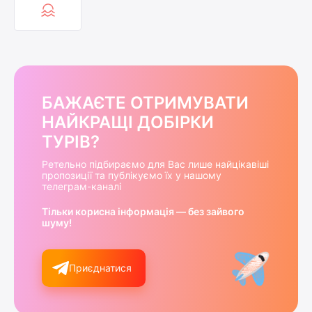
БАЖАЄТЕ ОТРИМУВАТИ
НАЙКРАЩІ ДОБІРКИ
ТУРІВ?
Ретельно підбираємо для Вас лише найцікавіші
пропозиції та публікуємо їх у нашому
телеграм-каналі
Тільки корисна інформація — без зайвого
шуму!
Приєднатися