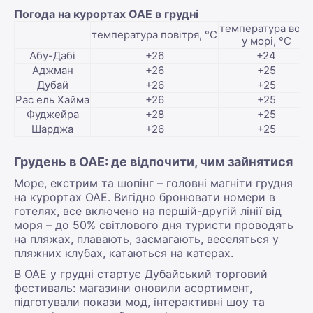
Погода на курортах ОАЕ в грудні
температура води
температура повітря, °С
у морі, °С
Абу-Дабі
+26
+24
Аджман
+26
+25
Дубай
+26
+25
Рас ель Хайма
+26
+25
Фуджейра
+28
+25
Шарджа
+26
+25
Грудень в ОАЕ: де відпочити, чим зайнятися
Море, екстрим та шопінг – головні магніти грудня
на курортах ОАЕ. Вигідно бронювати номери в
готелях, все включено на першій-другій лінії від
моря – до 50% світлового дня туристи проводять
на пляжах, плавають, засмагають, веселяться у
пляжних клубах, катаються на катерах.
В ОАЕ у грудні стартує Дубайський торговий
фестиваль: магазини оновили асортимент,
підготували покази мод, інтерактивні шоу та