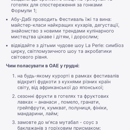
готелях для спостереження за гонками
Формули 1;
Абу-Дабі проводить Фестиваль їжі та вина:
майстер-класи найкращих кухарів, дегустації,
знайомство з новими трендами кулінарного
мистецтва цікаве і дітям, і дорослим;
відвідайте з дітьми чудове шоу La Perle: симбіоз
цирку, світломузичного шоу та акробатики
світового рівня.
Чим поласувати в ОАЕ у грудні:
на будь-якому курорті в рамках фестивалів
відкриті фудкоти з кухнями різних країн
світу, від африканської до японської;
сезонні фрукти в готелях та фруктових
лавках – ананаси , помело, гранати,
грейпфрути, кумкват, полуниця, фініки,
мандарини, лайм;
замовте до м'яса мутабал - соус з
баклажанів з горіховим присмаком;