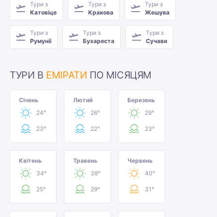
Тури з
Тури з
Тури з
Катовіце
Кракова
Жешува
Тури з
Тури з
Тури з
Румунії
Бухареста
Сучави
ТУРИ В
ЕМІРАТИ
ПО МІСЯЦЯМ
Січень
Лютий
Березень
24°
26°
29°
23°
22°
23°
Квітень
Травень
Червень
34°
38°
40°
25°
29°
31°