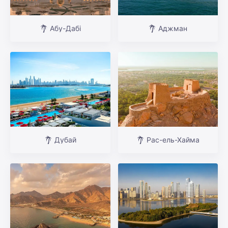
Абу-Дабі
Аджман
Дубай
Рас-ель-Хайма