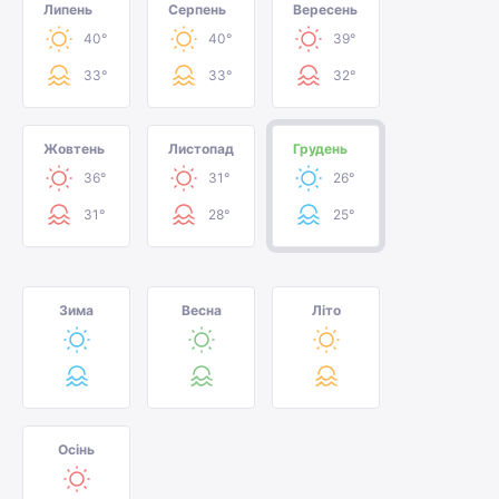
Липень
Серпень
Вересень
40°
40°
39°
33°
33°
32°
Жовтень
Листопад
Грудень
36°
31°
26°
31°
28°
25°
Зима
Весна
Літо
Осінь