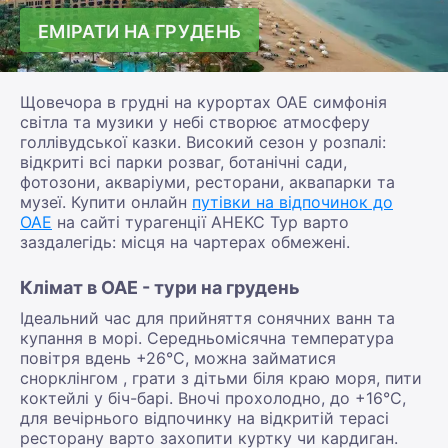
ЕМІРАТИ НА ГРУДЕНЬ
Щовечора в грудні на курортах ОАЕ симфонія
світла та музики у небі створює атмосферу
голлівудської казки. Високий сезон у розпалі:
відкриті всі парки розваг, ботанічні сади,
фотозони, акваріуми, ресторани, аквапарки та
музеї. Купити онлайн
путівки на відпочинок до
ОАЕ
на сайті турагенції АНЕКС Тур варто
заздалегідь: місця на чартерах обмежені.
Клімат в ОАЕ - тури на грудень
Ідеальний час для прийняття сонячних ванн та
купання в морі. Середньомісячна температура
повітря вдень +26°С, можна займатися
снорклінгом , грати з дітьми біля краю моря, пити
коктейлі у біч-барі. Вночі прохолодно, до +16°С,
для вечірнього відпочинку на відкритій терасі
ресторану варто захопити куртку чи кардиган.