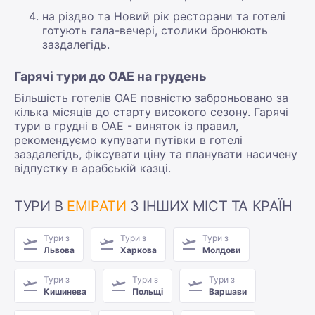
на різдво та Новий рік ресторани та готелі
готують гала-вечері, столики бронюють
заздалегідь.
Гарячі тури до ОАЕ на грудень
Більшість готелів ОАЕ повністю заброньовано за
кілька місяців до старту високого сезону. Гарячі
тури в грудні в ОАЕ - виняток із правил,
рекомендуємо купувати путівки в готелі
заздалегідь, фіксувати ціну та планувати насичену
відпустку в арабській казці.
ТУРИ В
ЕМІРАТИ
З ІНШИХ МІСТ ТА КРАЇН
Тури з
Тури з
Тури з
Львова
Харкова
Молдови
Тури з
Тури з
Тури з
Кишинева
Польщі
Варшави