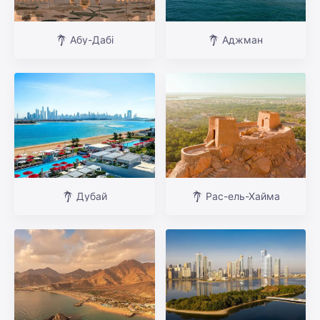
Абу-Дабі
Аджман
Дубай
Рас-ель-Хайма