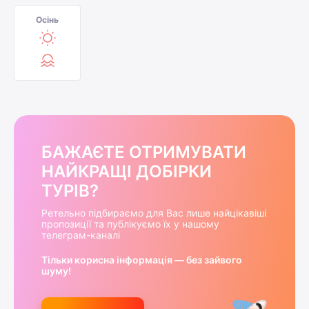
Осінь
БАЖАЄТЕ ОТРИМУВАТИ
НАЙКРАЩІ ДОБІРКИ
ТУРІВ?
Ретельно підбираємо для Вас лише найцікавіші
пропозиції та публікуємо їх у нашому
телеграм-каналі
Тільки корисна інформація — без зайвого
шуму!