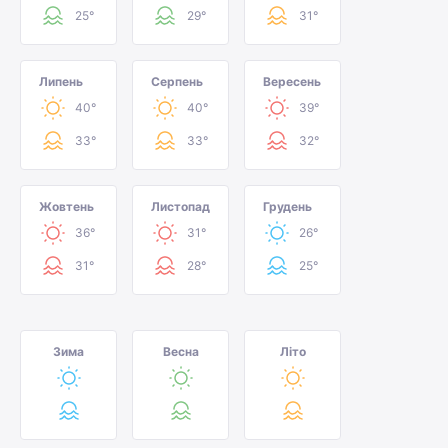
25°
29°
31°
Липень
Серпень
Вересень
40°
40°
39°
33°
33°
32°
Жовтень
Листопад
Грудень
36°
31°
26°
31°
28°
25°
Зима
Весна
Літо