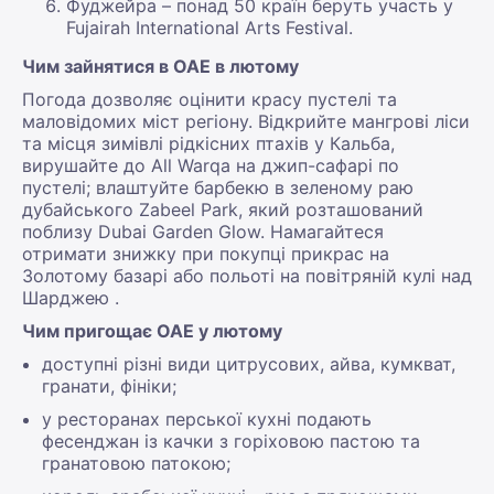
Фуджейра – понад 50 країн беруть участь у
Fujairah International Arts Festival.
Чим зайнятися в ОАЕ в лютому
Погода дозволяє оцінити красу пустелі та
маловідомих міст регіону. Відкрийте мангрові ліси
та місця зимівлі рідкісних птахів у Кальба,
вирушайте до All Warqa на джип-сафарі по
пустелі; влаштуйте барбекю в зеленому раю
дубайського Zabeel Park, який розташований
поблизу Dubai Garden Glow. Намагайтеся
отримати знижку при покупці прикрас на
Золотому базарі або польоті на повітряній кулі над
Шарджею .
Чим пригощає ОАЕ у лютому
доступні різні види цитрусових, айва, кумкват,
гранати, фініки;
у ресторанах перської кухні подають
фесенджан із качки з горіховою пастою та
гранатовою патокою;