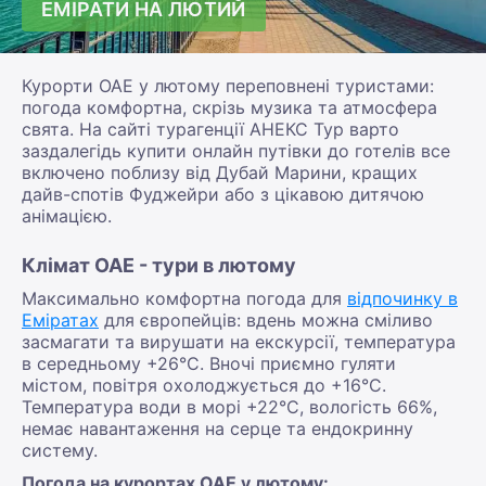
ЕМІРАТИ НА ЛЮТИЙ
Курорти ОАЕ у лютому переповнені туристами:
погода комфортна, скрізь музика та атмосфера
свята. На сайті турагенції АНЕКС Тур варто
заздалегідь купити онлайн путівки до готелів все
включено поблизу від Дубай Марини, кращих
дайв-спотів Фуджейри або з цікавою дитячою
анімацією.
Клімат ОАЕ - тури в лютому
Максимально комфортна погода для
відпочинку в
Еміратах
для європейців: вдень можна сміливо
засмагати та вирушати на екскурсії, температура
в середньому +26°С. Вночі приємно гуляти
містом, повітря охолоджується до +16°С.
Температура води в морі +22°С, вологість 66%,
немає навантаження на серце та ендокринну
систему.
Погода на курортах ОАЕ у лютому: