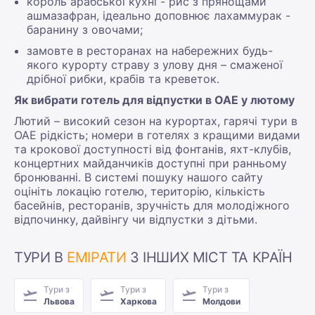
король арабської кухні - рис з прянощами
ашмазафран, ідеально доповнює лахаммурак -
баранину з овочами;
замовте в ресторанах на набережних будь-
якого курорту страву з улову дня – смаженої
дрібної рибки, крабів та креветок.
Як вибрати готель для відпустки в ОАЕ у лютому
Лютий – високий сезон на курортах, гарячі тури в
ОАЕ рідкість; номери в готелях з кращими видами
та крокової доступності від фонтанів, яхт-клубів,
концертних майданчиків доступні при ранньому
бронюванні. В системі пошуку нашого сайту
оцініть локацію готелю, територію, кількість
басейнів, ресторанів, зручність для молодіжного
відпочинку, дайвінгу чи відпустки з дітьми.
ТУРИ В
ЕМІРАТИ
З ІНШИХ МІСТ ТА КРАЇН
Тури з
Тури з
Тури з
Львова
Харкова
Молдови