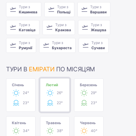
Тури з
Тури з
Тури з
Кишинева
Польщі
Варшави
Тури з
Тури з
Тури з
Катовіце
Кракова
Жешува
Тури з
Тури з
Тури з
Румунії
Бухареста
Сучави
ТУРИ В
ЕМІРАТИ
ПО МІСЯЦЯМ
Січень
Лютий
Березень
24°
26°
29°
23°
22°
23°
Квітень
Травень
Червень
34°
38°
40°