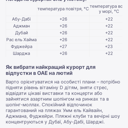
температура води
температура повітря, °С
у морі, °С
Абу-Дабі
+26
+22
Аджман
+26
+22
Дубай
+26
+22
Рас ель Хайма
+26
+22
Фуджейра
+27
+23
Шарджа
+26
+22
Як вибрати найкращий курорт для
відпустки в ОАЕ на лютий
Варто орієнтуватися на особисті плани – потрібно
підняти рівень вітаміну D дітям, зняти стрес,
відвідати цікаві виставки та концерти або
зайнятися азартним шопінгом на ринках та в
шопінг-моллах. Спокійний відпочинок
гарантований на пляжах Умм ель Кайвайн,
Аджмана, Фуджейри. Пляжні клуби та вечірні шоу
концентруються у Дубаї, Абу-Дабі, Шарджі.