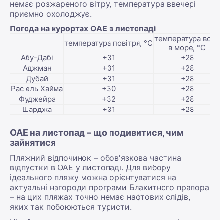
немає розжареного вітру, температура ввечері
приємно охолоджує.
Погода на курортах ОАЕ в листопаді
температура води
температура повітря, °С
в море, °С
Абу-Дабі
+31
+28
Аджман
+31
+28
Дубай
+31
+28
Рас ель Хайма
+30
+28
Фуджейра
+32
+28
Шарджа
+31
+28
ОАЕ на листопад – що подивитися, чим
зайнятися
Пляжний відпочинок – обов'язкова частина
відпустки в ОАЕ у листопаді. Для вибору
ідеального пляжу можна орієнтуватися на
актуальні нагороди програми Блакитного прапора
– на цих пляжах точно немає нафтових слідів,
яких так побоюються туристи.