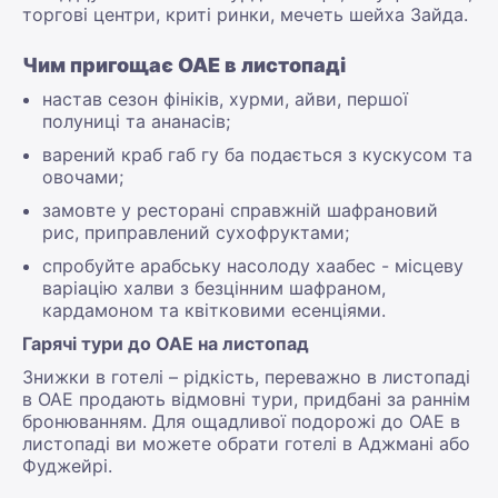
торгові центри, криті ринки, мечеть шейха Зайда.
Чим пригощає ОАЕ в листопаді
настав сезон фініків, хурми, айви, першої
полуниці та ананасів;
варений краб габ гу ба подається з кускусом та
овочами;
замовте у ресторані справжній шафрановий
рис, приправлений сухофруктами;
спробуйте арабську насолоду хаабес - місцеву
варіацію халви з безцінним шафраном,
кардамоном та квітковими есенціями.
Гарячі тури до ОАЕ на листопад
Знижки в готелі – рідкість, переважно в листопаді
в ОАЕ продають відмовні тури, придбані за раннім
бронюванням. Для ощадливої подорожі до ОАЕ в
листопаді ви можете обрати готелі в Аджмані або
Фуджейрі.