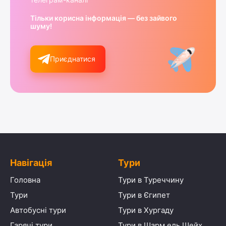
Тільки корисна інформація — без зайвого
шуму!
Приєднатися
Навігація
Тури
Головна
Тури в Туреччину
Тури
Тури в Єгипет
Автобусні тури
Тури в Хургаду
Гарячі тури
Тури в Шарм ель Шейх