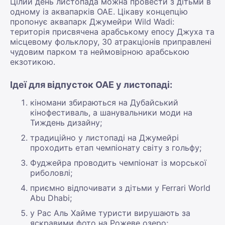
Цілий день листопада можна провести з дітьми в
одному із аквапарків ОАЕ. Цікаву концепцію
пропонує аквапарк Джумейри Wild Wadi:
територія присвячена арабському епосу Джуха та
місцевому фольклору, 30 атракціонів приправлені
чудовим парком та неймовірною арабською
екзотикою.
Ідеї для відпусток ОАЕ у листопаді:
кіномани збираються на Дубайський
кінофестиваль, а шанувальники моди на
Тиждень дизайну;
традиційно у листопаді на Джумейрі
проходить етап чемпіонату світу з гольфу;
Фуджейра проводить чемпіонат із морської
риболовлі;
приємно відпочивати з дітьми у Ferrari World
Abu Dhabi;
у Рас Аль Хайме туристи вирушають за
яскравими фото на Рожеве озеро;