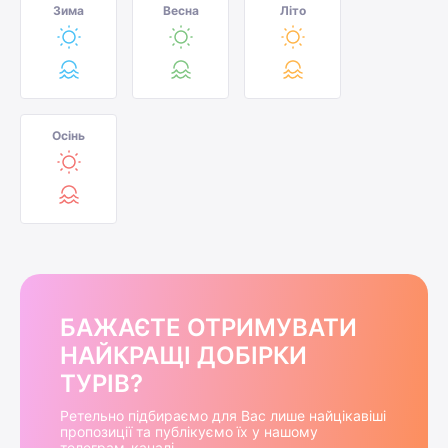
Зима
Весна
Літо
Осінь
БАЖАЄТЕ ОТРИМУВАТИ
НАЙКРАЩІ ДОБІРКИ
ТУРІВ?
Ретельно підбираємо для Вас лише найцікавіші
пропозиції та публікуємо їх у нашому
телеграм-каналі