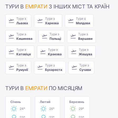
ТУРИ В
ЕМІРАТИ
З ІНШИХ МІСТ ТА КРАЇН
Тури з
Тури з
Тури з
Львова
Харкова
Молдови
Тури з
Тури з
Тури з
Кишинева
Польщі
Варшави
Тури з
Тури з
Тури з
Катовіце
Кракова
Жешува
Тури з
Тури з
Тури з
Румунії
Бухареста
Сучави
ТУРИ В
ЕМІРАТИ
ПО МІСЯЦЯМ
Січень
Лютий
Березень
24°
26°
29°
23°
22°
23°