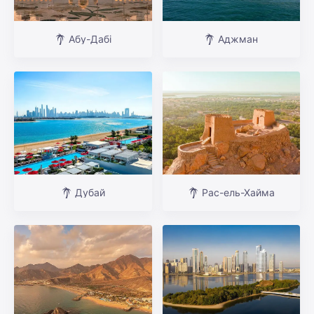
Абу-Дабі
Аджман
Дубай
Рас-ель-Хайма