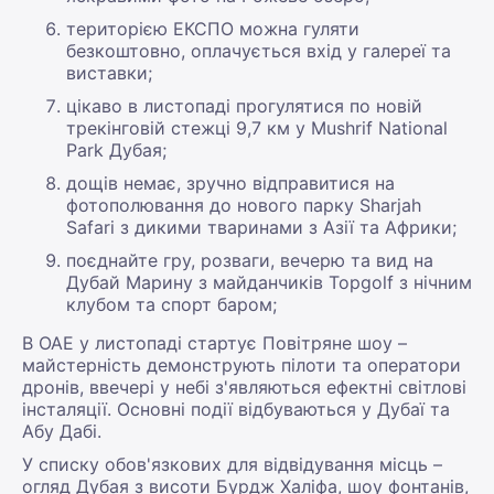
територією ЕКСПО можна гуляти
безкоштовно, оплачується вхід у галереї та
виставки;
цікаво в листопаді прогулятися по новій
трекінговій стежці 9,7 км у Mushrif National
Park Дубая;
дощів немає, зручно відправитися на
фотополювання до нового парку Sharjah
Safari з дикими тваринами з Азії та Африки;
поєднайте гру, розваги, вечерю та вид на
Дубай Марину з майданчиків Topgolf з нічним
клубом та спорт баром;
В ОАЕ у листопаді стартує Повітряне шоу –
майстерність демонструють пілоти та оператори
дронів, ввечері у небі з'являються ефектні світлові
інсталяції. Основні події відбуваються у Дубаї та
Абу Дабі.
У списку обов'язкових для відвідування місць –
огляд Дубая з висоти Бурдж Халіфа, шоу фонтанів,