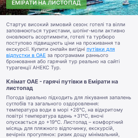
ЕМІРАТИ НА ЛИСТОПАД
Стартує високий зимовий сезон: готелі та вілли
заповнюються туристами, шопінг-моли активно
оновлюють асортименти, готелі та турбюро
поступово підвищують ціни на проживання та
екскурсії. Купити онлайн вигідні
путівки для
відпустки в ОАЕ
за програмами раннього
бронювання або гарячий тур реально на сайті
турагенції АНЕКС Тур.
Клімат ОАЕ - гарячі путівки в Емірати на
листопад
Погода ідеально підходить для лікування запалень
суглобів та загального оздоровлення:
температура води в морі +28°С, на відкритому
повітрі температура вдень +31°С, вночі
опускається до +19°С. Листопад – комфортний
місяць для пляжного відпочинку, екскурсій,
вечірніх прогулянок: ризик дощу мінімальний,