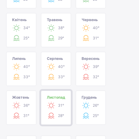
Квітень
Травень
Червень
34°
38°
40°
25°
29°
31°
Липень
Серпень
Вересень
40°
40°
39°
33°
33°
32°
Жовтень
Листопад
Грудень
36°
31°
26°
31°
28°
25°