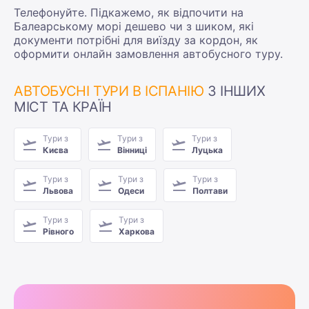
Телефонуйте. Підкажемо, як відпочити на
Балеарському морі дешево чи з шиком, які
документи потрібні для виїзду за кордон, як
оформити онлайн замовлення автобусного туру.
АВТОБУСНІ ТУРИ В ІСПАНІЮ
З ІНШИХ
МІСТ ТА КРАЇН
Тури з
Тури з
Тури з
Києва
Вінниці
Луцька
Тури з
Тури з
Тури з
Львова
Одеси
Полтави
Тури з
Тури з
Рівного
Харкова