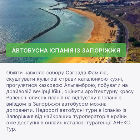
АВТОБУСНА ІСПАНІЯ ІЗ ЗАПОРІЖЖЯ
Обійти навколо собору Саграда Фаміліа,
скуштувати культові страви каталонкою кухні,
прогулятися казковою Альгамброю, побувати на
драйвовій вечірці Ібіці, оцінити архітектурну красу
Валенсії: список планів на відпустку в Іспанії з
виїздом із Запоріжжя автобусом можна
доповнити. Недорогі автобусні тури в Іспанію із
Запоріжжя від найкращих туроператорів країни
вже доступні в онлайн каталозі турагенції АНЕКС
Тур.