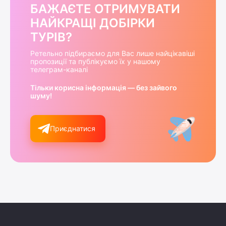
БАЖАЄТЕ ОТРИМУВАТИ
НАЙКРАЩІ ДОБІРКИ
ТУРІВ?
Ретельно підбираємо для Вас лише найцікавіші
пропозиції та публікуємо їх у нашому
телеграм-каналі
Тільки корисна інформація — без зайвого
шуму!
Приєднатися