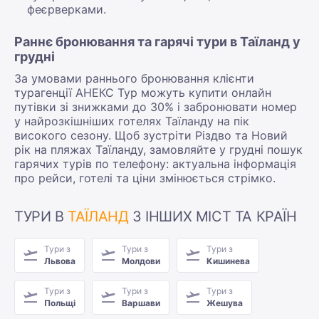
феєрверками.
Раннє бронювання та гарячі тури в Таїланд у
грудні
За умовами раннього бронювання клієнти
турагенції АНЕКС Тур можуть купити онлайн
путівки зі знижками до 30% і забронювати номер
у найрозкішніших готелях Таїланду на пік
високого сезону. Щоб зустріти Різдво та Новий
рік на пляжах Таїланду, замовляйте у грудні пошук
гарячих турів по телефону: актуальна інформація
про рейси, готелі та ціни змінюється стрімко.
ТУРИ В
ТАЇЛАНД
З ІНШИХ МІСТ ТА КРАЇН
Тури з
Тури з
Тури з
Львова
Молдови
Кишинева
Тури з
Тури з
Тури з
Польщі
Варшави
Жешува