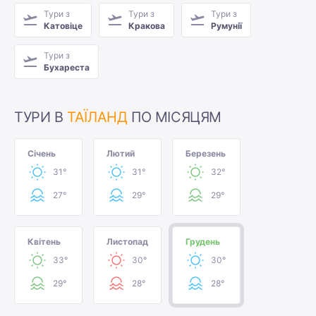
Тури з
Тури з
Тури з
Катовіце
Кракова
Румунії
Тури з
Бухареста
ТУРИ В
ТАЇЛАНД
ПО МІСЯЦЯМ
Січень
Лютий
Березень
31°
31°
32°
27°
29°
29°
Квітень
Листопад
Грудень
33°
30°
30°
29°
28°
28°