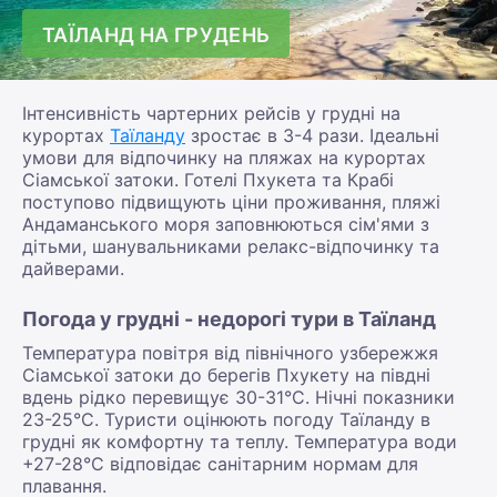
ТАЇЛАНД НА ГРУДЕНЬ
Інтенсивність чартерних рейсів у грудні на
курортах
Таїланду
зростає в 3-4 рази. Ідеальні
умови для відпочинку на пляжах на курортах
Сіамської затоки. Готелі Пхукета та Крабі
поступово підвищують ціни проживання, пляжі
Андаманського моря заповнюються сім'ями з
дітьми, шанувальниками релакс-відпочинку та
дайверами.
Погода у грудні - недорогі тури в Таїланд
Температура повітря від північного узбережжя
Сіамської затоки до берегів Пхукету на півдні
вдень рідко перевищує 30-31°С. Нічні показники
23-25°С. Туристи оцінюють погоду Таїланду в
грудні як комфортну та теплу. Температура води
+27-28°С відповідає санітарним нормам для
плавання.