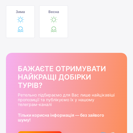
Зима
Весна
БАЖАЄТЕ ОТРИМУВАТИ
НАЙКРАЩІ ДОБІРКИ
ТУРІВ?
Ретельно підбираємо для Вас лише найцікавіші
пропозиції та публікуємо їх у нашому
телеграм-каналі
Тільки корисна інформація — без зайвого
шуму!