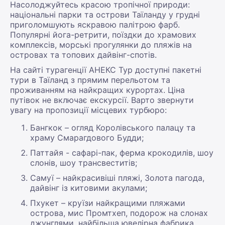
Насолоджуйтесь красою тропічної природи:
національні парки та острови Таїланду у грудні
приголомшують яскравою палітрою фарб.
Популярні йога-ретрити, поїздки до храмових
комплексів, морські прогулянки до пляжів на
островах та топових дайвінг-спотів.
На сайті турагенції АНЕКС Тур доступні пакетні
тури в Таїланд з прямим перельотом та
проживанням на найкращих курортах. Ціна
путівок не включає екскурсії. Варто звернути
увагу на пропозиції місцевих турбюро:
Бангкок – огляд Королівського палацу та
храму Смарагдового Будди;
Паттайя - сафарі-пак, ферма крокодилів, шоу
слонів, шоу трансвеститів;
Самуї – найкрасивіші пляжі, Золота пагода,
дайвінг із китовими акулами;
Пхукет – круїзи найкращими пляжами
острова, мис Промтхеп, подорож на слонах
джунглями, найбільша ювелірна фабрика,