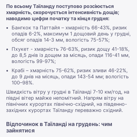
По всьому Таїланду поступово розсіюється
хмарність, скорочується інтенсивність дощів;
наводимо цифри початку та кінця грудня:
Бангкок та Паттайя – хмарність 66-43%, ризик
опадів 6-2%, максимум 1 дощовий день у грудні,
обсяг опадів 14-3 мм, вологість 75-57%;
Пхукет - хмарність 76-63%, ризик дощу 41-18%,
до 8,5 днів із дощем за місяць, опади 116-41 мм,
вологість 99-97%;
Крабі – хмарність 75-62%, ризик зливи 46-22%,
до 9 днів на місяць, опади 143-54 мм; вологість
100–98%.
Швидкість вітру у грудні в Таїланді 7-10 км/год, на
півдні вітер майже непомітний. Напрям вітру на
північних курортах північно-східний, на південно-
західних курортах Таїланду переважно східний.
Відпочинок в Таїланді на грудень: чим
зайнятися