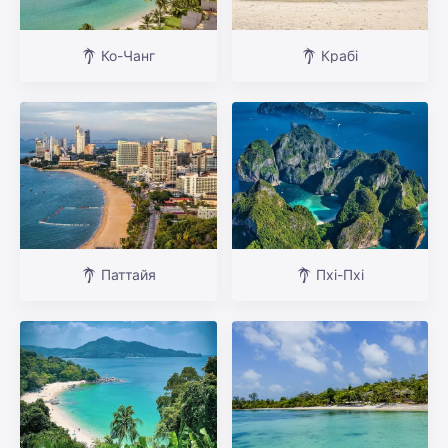
Ко-Чанг
Крабі
Паттайя
Пхі-Пхі