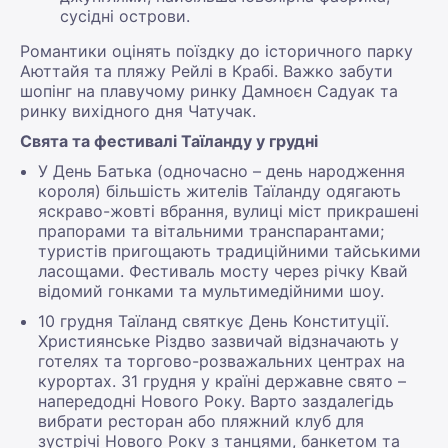
сусідні острови.
Романтики оцінять поїздку до історичного парку
Аюттайя та пляжу Рейлі в Крабі. Важко забути
шопінг на плавучому ринку Дамноєн Садуак та
ринку вихідного дня Чатучак.
Свята та фестивалі Таїланду у грудні
У День Батька (одночасно – день народження
короля) більшість жителів Таїланду одягають
яскраво-жовті вбрання, вулиці міст прикрашені
прапорами та вітальними транспарантами;
туристів пригощають традиційними тайськими
ласощами. Фестиваль мосту через річку Квай
відомий гонками та мультимедійними шоу.
10 грудня Таїланд святкує День Конституції.
Християнське Різдво зазвичай відзначають у
готелях та торгово-розважальних центрах на
курортах. 31 грудня у країні державне свято –
напередодні Нового Року. Варто заздалегідь
вибрати ресторан або пляжний клуб для
зустрічі Нового Року з танцями, банкетом та