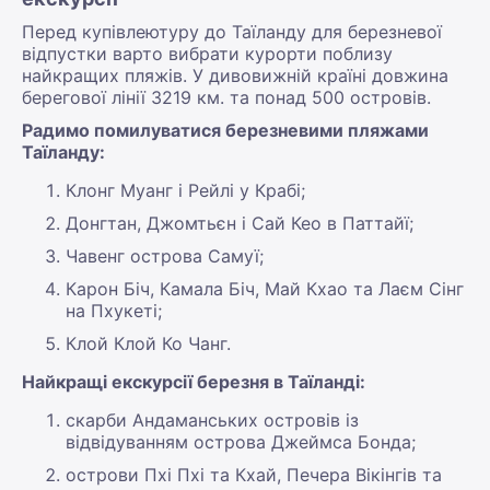
Перед купівлеютуру до Таїланду для березневої
відпустки варто вибрати курорти поблизу
найкращих пляжів. У дивовижній країні довжина
берегової лінії 3219 км. та понад 500 островів.
Радимо помилуватися березневими пляжами
Таїланду:
Клонг Муанг і Рейлі у Крабі;
Донгтан, Джомтьєн і Сай Кео в Паттайї;
Чавенг острова Самуї;
Карон Біч, Камала Біч, Май Кхао та Лаєм Сінг
на Пхукеті;
Клой Клой Ко Чанг.
Найкращі екскурсії березня в Таїланді:
скарби Андаманських островів із
відвідуванням острова Джеймса Бонда;
острови Пхі Пхі та Кхай, Печера Вікінгів та