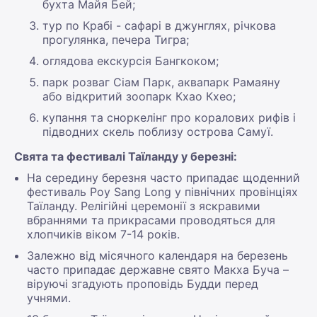
бухта Майя Бей;
тур по Крабі - сафарі в джунглях, річкова
прогулянка, печера Тигра;
оглядова екскурсія Бангкоком;
парк розваг Сіам Парк, аквапарк Рамаяну
або відкритий зоопарк Кхао Кхео;
купання та сноркелінг про коралових рифів і
підводних скель поблизу острова Самуї.
Свята та фестивалі Таїланду у березні:
На середину березня часто припадає щоденний
фестиваль Poy Sang Long у північних провінціях
Таїланду. Релігійні церемонії з яскравими
вбраннями та прикрасами проводяться для
хлопчиків віком 7-14 років.
Залежно від місячного календаря на березень
часто припадає державне свято Макха Буча –
віруючі згадують проповідь Будди перед
учнями.