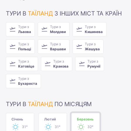
ТУРИ В
ТАЇЛАНД
З ІНШИХ МІСТ ТА КРАЇН
Тури з
Тури з
Тури з
Львова
Молдови
Кишинева
Тури з
Тури з
Тури з
Польщі
Варшави
Жешува
Тури з
Тури з
Тури з
Катовіце
Кракова
Румунії
Тури з
Бухареста
ТУРИ В
ТАЇЛАНД
ПО МІСЯЦЯМ
Січень
Лютий
Березень
31°
31°
32°