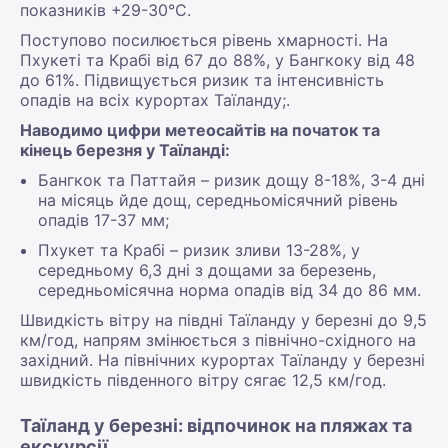
показників +29-30°С.
Поступово посилюється рівень хмарності. На
Пхукеті та Крабі від 67 до 88%, у Бангкоку від 48
до 61%. Підвищується ризик та інтенсивність
опадів на всіх курортах Таїланду;.
Наводимо цифри метеосайтів на початок та
кінець березня у Таїланді:
Бангкок та Паттайя – ризик дощу 8-18%, 3-4 дні
на місяць йде дощ, середньомісячний рівень
опадів 17-37 мм;
Пхукет та Крабі – ризик зливи 13-28%, у
середньому 6,3 дні з дощами за березень,
середньомісячна норма опадів від 34 до 86 мм.
Швидкість вітру на півдні Таїланду у березні до 9,5
км/год, напрям змінюється з північно-східного на
західний. На північних курортах Таїланду у березні
швидкість південного вітру сягає 12,5 км/год.
Таїланд у березні: відпочинок на пляжах та
екскурсії