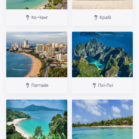
Ко-Чанг
Крабі
Паттайя
Пхі-Пхі