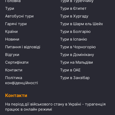
Головна
Тури в Туреччину
Тури
Тури в Єгипет
Автобусні тури
Тури в Хургаду
Гарячі тури
Тури в Шарм ель Шейх
Країни
Тури в Болгарію
Новини
Тури в Іспанію
Питання і відповіді
Тури в Чорногорію
Відгуки
Тури в Домінікану
Сертифікати
Тури на Мальдіви
Контакти
Тури в ОАЕ
Політика
Тури в Занзібар
конфіденційності
Контакти
На період дії військового стану в Україні - турагенція
працює в онлайн режимі