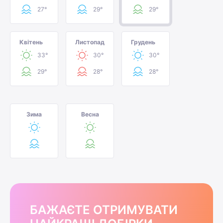
27°
29°
29°
Квітень
Листопад
Грудень
33°
30°
30°
29°
28°
28°
Зима
Весна
БАЖАЄТЕ ОТРИМУВАТИ