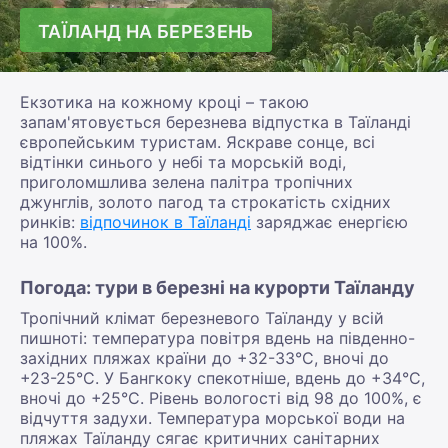
ТАЇЛАНД НА БЕРЕЗЕНЬ
Екзотика на кожному кроці – такою
запам'ятовується березнева відпустка в Таїланді
європейським туристам. Яскраве сонце, всі
відтінки синього у небі та морській воді,
приголомшлива зелена палітра тропічних
джунглів, золото пагод та строкатість східних
ринків:
відпочинок в Таїланді
заряджає енергією
на 100%.
Погода: тури в березні на курорти Таїланду
Тропічний клімат березневого Таїланду у всій
пишноті: температура повітря вдень на південно-
західних пляжах країни до +32-33°С, вночі до
+23-25°С. У Бангкоку спекотніше, вдень до +34°С,
вночі до +25°С. Рівень вологості від 98 до 100%, є
відчуття задухи. Температура морської води на
пляжах Таїланду сягає критичних санітарних