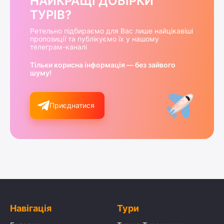
НАЙКРАЩІ ДОБІРКИ
ТУРІВ?
Ретельно підбираємо для Вас лише найцікавіші
пропозиції та публікуємо їх у нашому
телеграм-каналі
Тільки корисна інформація — без зайвого
шуму!
Приєднатися
Навігація
Тури