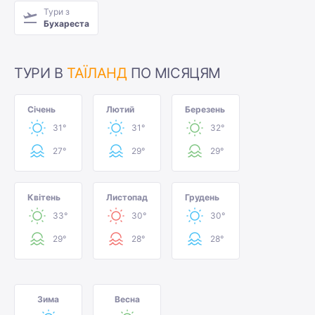
Тури з
Бухареста
ТУРИ В
ТАЇЛАНД
ПО МІСЯЦЯМ
Січень
Лютий
Березень
31°
31°
32°
27°
29°
29°
Квітень
Листопад
Грудень
33°
30°
30°
29°
28°
28°
Зима
Весна