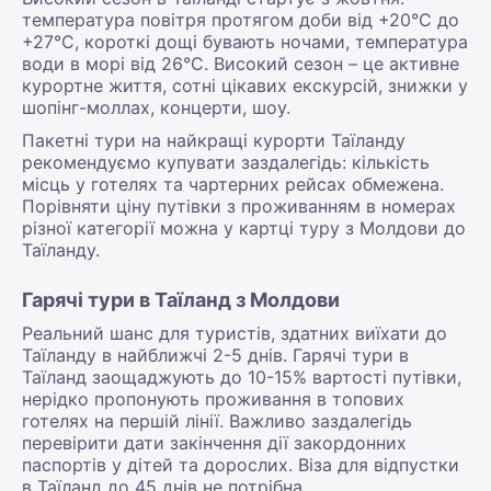
температура повітря протягом доби від +20°С до
+27°С, короткі дощі бувають ночами, температура
води в морі від 26°С. Високий сезон – це активне
курортне життя, сотні цікавих екскурсій, знижки у
шопінг-моллах, концерти, шоу.
Пакетні тури на найкращі курорти Таїланду
рекомендуємо купувати заздалегідь: кількість
місць у готелях та чартерних рейсах обмежена.
Порівняти ціну путівки з проживанням в номерах
різної категорії можна у картці туру з Молдови до
Таїланду.
Гарячі тури в Таїланд з Молдови
Реальний шанс для туристів, здатних виїхати до
Таїланду в найближчі 2-5 днів. Гарячі тури в
Таїланд заощаджують до 10-15% вартості путівки,
нерідко пропонують проживання в топових
готелях на першій лінії. Важливо заздалегідь
перевірити дати закінчення дії закордонних
паспортів у дітей та дорослих. Віза для відпустки
в Таїланд до 45 днів не потрібна.