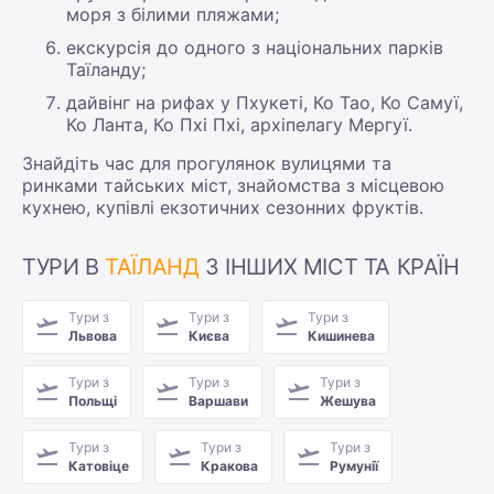
моря з білими пляжами;
екскурсія до одного з національних парків
Таїланду;
дайвінг на рифах у Пхукеті, Ко Тао, Ко Самуї,
Ко Ланта, Ко Пхі Пхі, архіпелагу Мергуї.
Знайдіть час для прогулянок вулицями та
ринками тайських міст, знайомства з місцевою
кухнею, купівлі екзотичних сезонних фруктів.
ТУРИ В
ТАЇЛАНД
З ІНШИХ МІСТ ТА КРАЇН
Тури з
Тури з
Тури з
Львова
Києва
Кишинева
Тури з
Тури з
Тури з
Польщі
Варшави
Жешува
Тури з
Тури з
Тури з
Катовіце
Кракова
Румунії