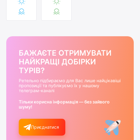
БАЖАЄТЕ ОТРИМУВАТИ
НАЙКРАЩІ ДОБІРКИ
ТУРІВ?
Ретельно підбираємо для Вас лише найцікавіші
пропозиції та публікуємо їх у нашому
телеграм-каналі
Тільки корисна інформація — без зайвого
шуму!
Приєднатися