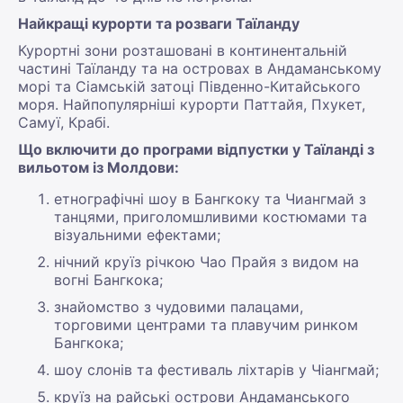
Найкращі курорти та розваги Таїланду
Курортні зони розташовані в континентальній
частині Таїланду та на островах в Андаманському
морі та Сіамській затоці Південно-Китайського
моря. Найпопулярніші курорти Паттайя, Пхукет,
Самуї, Крабі.
Що включити до програми відпустки у Таїланді з
вильотом із Молдови:
етнографічні шоу в Бангкоку та Чиангмай з
танцями, приголомшливими костюмами та
візуальними ефектами;
нічний круїз річкою Чао Прайя з видом на
вогні Бангкока;
знайомство з чудовими палацами,
торговими центрами та плавучим ринком
Бангкока;
шоу слонів та фестиваль ліхтарів у Чіангмай;
круїз на райські острови Андаманського