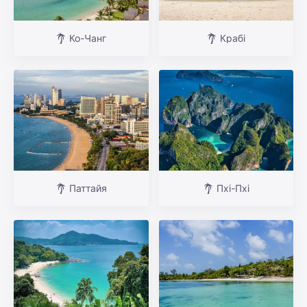
Ко-Чанг
Крабі
Паттайя
Пхі-Пхі