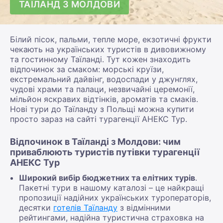
ТАЇЛАНД З МОЛДОВИ
Білий пісок, пальми, тепле море, екзотичні фрукти
чекають на українських туристів в дивовижному
та гостинному Таїланді. Тут кожен знаходить
відпочинок за смаком: морські круїзи,
екстремальний дайвінг, водоспади у джунглях,
чудові храми та палаци, незвичайні церемонії,
мільйон яскравих відтінків, ароматів та смаків.
Нові тури до Таїланду з Польщі можна купити
просто зараз на сайті турагенції АНЕКС Тур.
Відпочинок в Таїланді з Молдови: чим
приваблюють туристів путівки турагенції
АНЕКС Тур
Широкий вибір бюджетних та елітних турів
.
Пакетні тури в нашому каталозі – це найкращі
пропозиції надійних українських туроператорів,
десятки
готелів Таїланду
з відмінними
рейтингами, надійна туристична страховка на