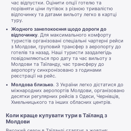
час відпустки. Оцінити опції готелю та
порівняти ціни путівок з різною тривалістю
відпочинку та датами вильоту легко в картці
туру.
Жодного занепокоєння щодо дороги до
відпочинку
. Для максимального комфорту
туристів організовані спеціальні чартерні рейси
з Молдови, груповий трансфер з аеропорту до
готелів та назад. Наші туристи заздалегідь
повідомляються про дату та час вильоту з
Молдови та Таїланду, час трансферу до
аеропорту синхронізовано з годинами
реєстрації на рейс.
Молдова близько
. З України легко дістатися до
міжнародних аеропортів Молдови, організовано
десятки регулярних рейсів з Одеси, Чернівців,
Хмельницького та інших обласних центрів.
Коли краще купувати тури в Таїланд з
Молдови
Високий сезон в Таїланді стартує з жовтня: