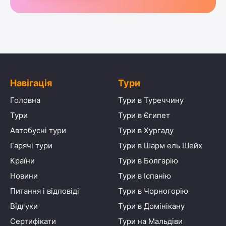
Навігація
Тури
Головна
Тури в Туреччину
Тури
Тури в Єгипет
Автобусні тури
Тури в Хургаду
Гарячі тури
Тури в Шарм ель Шейх
Країни
Тури в Болгарію
Новини
Тури в Іспанію
Питання і відповіді
Тури в Чорногорію
Відгуки
Тури в Домінікану
Сертифікати
Тури на Мальдіви