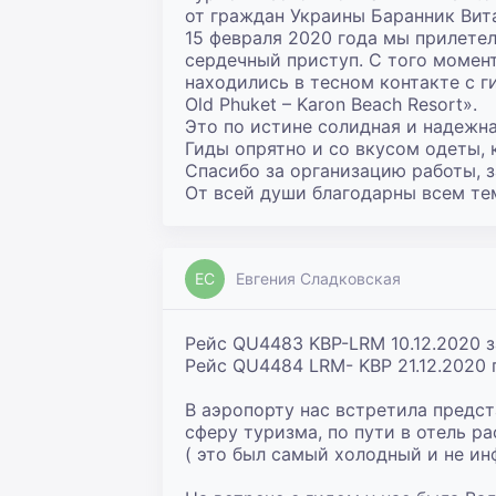
от граждан Украины Баранник Вит
15 февраля 2020 года мы прилетел
сердечный приступ. С того момен
находились в тесном контакте с г
Old Phuket – Karon Beach Resort».

Это по истине солидная и надежна
Гиды опрятно и со вкусом одеты, 
Спасибо за организацию работы, з
От всей души благодарны всем тем
ЕС
Евгения Сладковская
Рейс QU4483 KBP-LRM 10.12.2020 за
Рейс QU4484 LRM- KBP 21.12.2020 п
В аэропорту нас встретила предст
сферу туризма, по пути в отель ра
( это был самый холодный и не ин