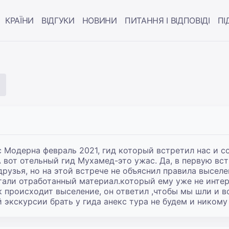
КРАЇНИ
ВІДГУКИ
НОВИНИ
ПИТАННЯ І ВІДПОВІДІ
ПІ
 Модерна февраль 2021, гид который встретил нас и со
 вот отельный гид Мухамед-это ужас. Да, в первую вст
рузья, но на этой встрече не объяснил правила выселен
али отработанный материал.который ему уже не интере
 происходит выселение, он ответил ,чтобы мы шли и все
 экскурсии брать у гида анекс тура не будем и никому