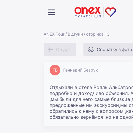
ANEX Tour
Відгуки
сторінка 13
По даті
Спочатку з фото
ГБ
Геннадий Безрук
Отдыхали в отеле Рояль Альбатрос
подробно и доходчиво объяснил. А
,мы были для него самые близкие д
предложенные им экскурсии,мы ст
обратились к нему с вопросом ,как
обязательно вернёмся ,но не одной