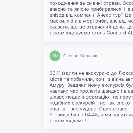
походження за смачні страви. Осо
вчасно та якісно прибиралися. Не
епізод від компанії "Анекс тур". Ц
маски, які є в морі риби, але від 
сказати, що це втрачений день. Ця 
рекомендовуємо отель Concord A
ОМ
Оксана Мельник
23.11 їздили не екскурсію до Люкс
міста та побачили, хоч і з вікна 
Амуру. Завдяки йому екскурсія була
навпаки час пролетів швидко і в ав
цікаво подає інформацію і не пере
подібних екскурсій - не так спеко
коштів - все чудово! Один нюанс -
б - виїзд був о 04:45, а ми запита
рекомендуємо!