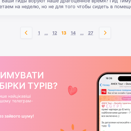
у Ваши гиды воруют наше драгоценное время? Гид Тимур 
таем на неделю, но не для того чтобы сидеть в помещ
1
...
12
13
14
...
27
РИМУВАТИ
ІРКИ ТУРІВ?
ише найцікавіші
нашому телеграм-
ез зайвого шуму!