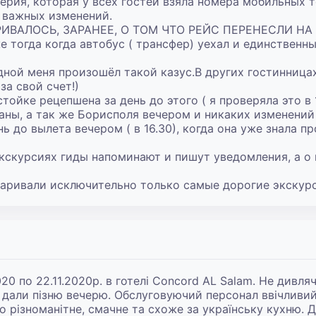
лерия, которая у всех гостей взяла номера мобильных т
 важных изменений.

ВАЛОСЬ, ЗАРАНЕЕ, О ТОМ ЧТО РЕЙС ПЕРЕНЕСЛИ НА 9
 тогда когда автобус ( трансфер) уехал и единственны
дной меня произошёл такой казус.В других гостинницах
а свой счет!)

ойке рецепшена за день до этого ( я проверяла это в 12
аны, а так же Борисполя вечером и никаких изменений в
 до вылета вечером ( в 16.30), когда она уже знала пр
экскурсиях гиды напоминают и пишут уведомления, а о 
апаривали исключительно только самые дорогие экскур
20 по 22.11.2020р. в готелі Concord AL Salam. Не дивлячи
дали пізню вечерю. Обслуговуючий персонал ввічливий 
о різноманітне, смачне та схоже за українську кухню. 