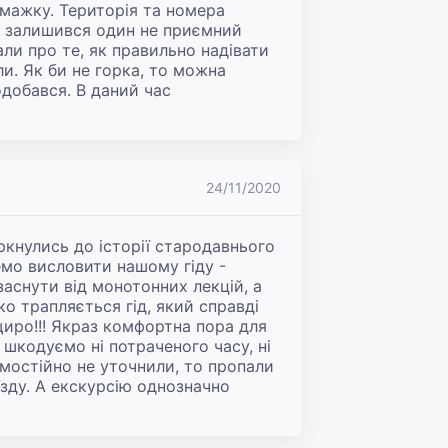
мажку. Територія та номера 
е залишився один не приємний 
али про те, як правильно надівати 
и. Як би не горка, то можна 
добався. В даний час 
24/11/2020
кнулись до історії стародавнього 
емо висловити нашому гіду - 
аснути від монотонних лекцій, а 
ко трапляється гід, який справді 
иро!!! Якраз комфортна пора для 
шкодуємо ні потраченого часу, ні 
амостійно не уточнили, то пропали 
їзду. А екскурсію однозначно 