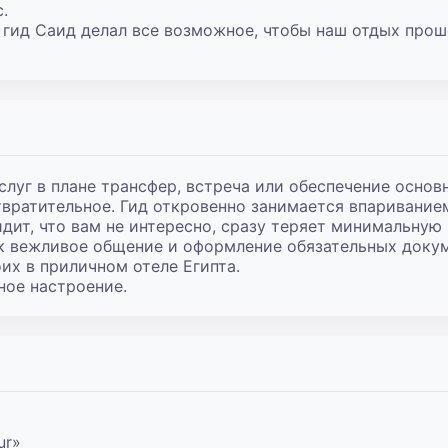


ш гид Саид делал все возможное, чтобы наш отдых прош
луг в плане трансфер, встреча или обеспечение основн
вратительное. Гид откровенно занимается впариванием 
дит, что вам не интересно, сразу теряет минимальную 
к вежливое общение и оформление обязательных докуме
оих в приличном отеле Египта.

ное настроение.
r»
