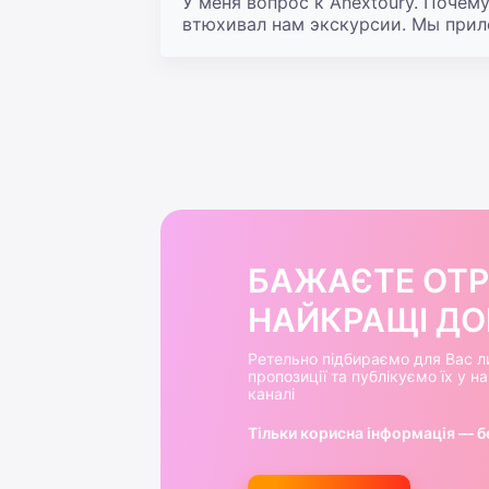
У меня вопрос к Anextourу. Почем
втюхивал нам экскурсии. Мы приле
БАЖАЄТЕ ОТ
НАЙКРАЩІ ДОБ
Ретельно підбираємо для Вас л
пропозиції та публікуємо їх у 
каналі
Тільки корисна інформація — б