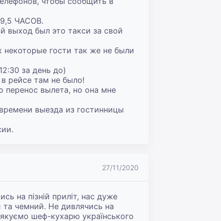
елефонов, чтобы сообщить в 
,5 ЧАСОВ.

й выход был это такси за свой 
 некоторые гости так же не были 
:30 за день до)

 рейсе там не было!

о перенос вылета, но она мне 
времени выезда из гостинницы 
сии.
27/11/2020
сь на пізній приліт, нас дуже 
та чемний. Не дивлячись на 
Дякуємо шеф-кухарю українського 