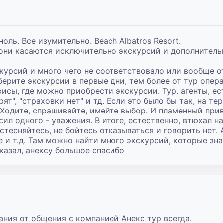
ль. Все изумительно. Beach Albatros Resort.

 они касаются исключительно экскурсий и дополнительн
урсий и много чего не соответствовало или вообще от
берите экскурсии в первые дни, тем более от тур опера
исы, где можно приобрести экскурсии. Тур. агенты, ест
урят", "страховки нет" и тд. Если это было бы так, на т
 Ходите, спрашивайте, имейте выбор. И пламенный прив
ил одного - уважения. В итоге, естественно, втюхал на
стесняйтесь, не бойтесь отказываться и говорить нет. А
 и т.д. Там можно найти много экскурсий, которые знач
казал, анексу большое спасибо
ния от общения с компанией Анекс тур всегда.
