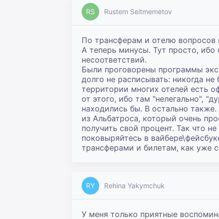
RS
Rustem Seitmemetov
По трансферам и отелю вопросов но
А теперь минусы. Тут просто, ибо
несоответствий.

Были проговорены программы экск
долго не расписывать: никогда не 
территории многих отелей есть оф
от этого, ибо там "нелегально", "д
находились бы. В остально также.
из Альбатроса, который очень прос
получить свой процент. Так что не 
поковыряйтесь в вайбере\фейсбуке
трансферами и билетам, как уже с
RY
Rehina Yakymchuk
У меня только приятные воспомина