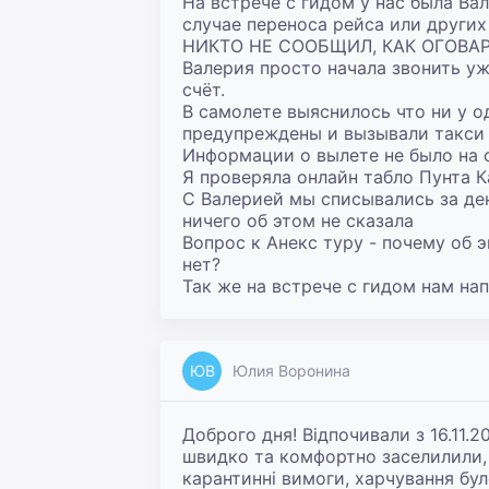
На встрече с гидом у нас была Ва
случае переноса рейса или других
НИКТО НЕ СООБЩИЛ, КАК ОГОВАРИ
Валерия просто начала звонить уже
счёт.

В самолете выяснилось что ни у о
предупреждены и вызывали такси з
Информации о вылете не было на ст
Я проверяла онлайн табло Пунта К
С Валерией мы списывались за день
ничего об этом не сказала

Вопрос к Анекс туру - почему об 
нет?

Так же на встрече с гидом нам н
ЮВ
Юлия Воронина
Доброго дня! Відпочивали з 16.11.20
швидко та комфортно заселилили, 
карантинні вимоги, харчування бул