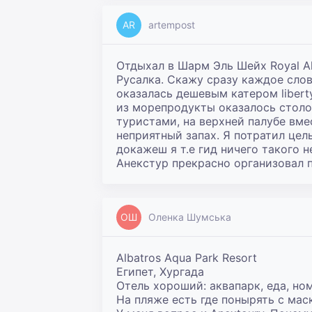
AR
artempost
Отдыхал в Шарм Эль Шейх Royal Al
Русалка. Скажу сразу каждое сло
оказалась дешевым катером liberty
из морепродукты оказалось столов
туристами, на верхней палубе вме
неприятный запах. Я потратил цел
докажеш я т.е гид ничего такого 
Анекстур прекрасно организовал п
ОШ
Оленка Шумська
Albatros Aqua Park Resort

Египет, Хургада

Отель хороший: аквапарк, еда, ном
На пляже есть где понырять с мас