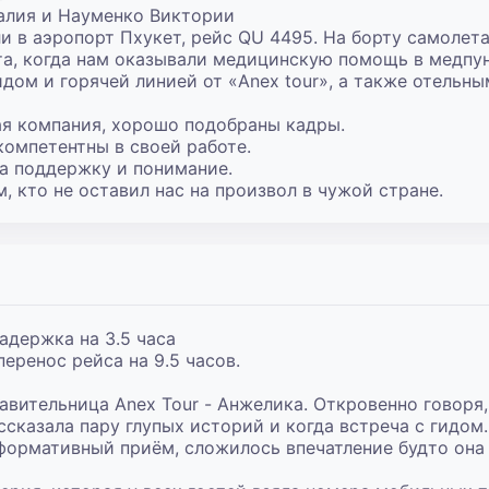
алия и Науменко Виктории

и в аэропорт Пхукет, рейс QU 4495. На борту самолета
та, когда нам оказывали медицинскую помощь в медпун
идом и горячей линией от «Anex tour», а также отельны
я компания, хорошо подобраны кадры.

компетентны в своей работе.

а поддержку и понимание.

, кто не оставил нас на произвол в чужой стране.
держка на 3.5 часа

еренос рейса на 9.5 часов.

авительница Anex Tour - Анжелика. Откровенно говоря, 
ссказала пару глупых историй и когда встреча с гидом.

формативный приём, сложилось впечатление будто она в