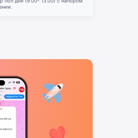
пол дня (9.00- 13.00) с напором 
ении.