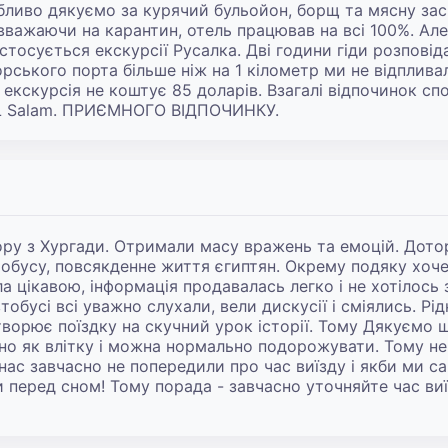
бливо дякуємо за курячий бульойон, борщ та мясну зас
 вважаючи на карантин, отель працював на всі 100%. Ал
е стосується екскурсії Русалка. Дві години гіди розповід
морського порта більше ніж на 1 кілометр ми не відпливал
екскурсія не коштує 85 доларів. Взагалі відпочинок спо
L Salam. ПРИЄМНОГО ВІДПОЧИНКУ.
ору з Хургади. Отримали масу вражень та емоцій. Дотор
автобусу, повсякденне життя єгиптян. Окрему подяку хоч
 цікавою, інформація продавалась легко і не хотілось з
тобусі всі уважно слухали, вели дискусії і сміялись. Рід
творює поїздку на скучний урок історії. Тому Дякуємо щ
тно як влітку і можна нормально подорожувати. Тому не 
 нас завчасно не попередили про час виїзду і якби ми с
ли перед сном! Тому порада - завчасно уточняйте час ви