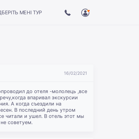
ДБЕРІТЬ МЕНІ ТУР
16/02/2021
проводил до отеля -мололець ,все 
речу,когда впаривал экскурсии 
ия. А когда съездили на 
сен. В последний день утром 
 читали и ушел. В отель этот мы 
 не советуем.