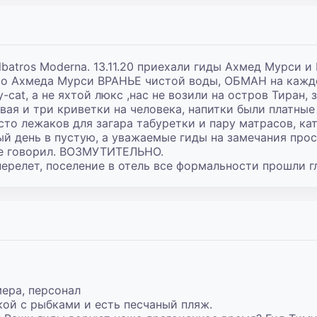
batros Moderna. 13.11.20 приехали гиды Ахмед Мурси и
во Ахмеда Мурси ВРАНЬЕ чистой воды, ОБМАН на каждом
-cat, а не яхтой люкс ,нас не возили на остров Тиран,
ая и три криветки на человека, напитки были платные
сто лежаков для загара табуретки и пару матрасов, кат
ый день в пустую, а уважаемые гиды на замечания прос
не говорил. ВОЗМУТИТЕЛЬНО.

ерелет, поселение в отель все формальности прошли гл
ера, персонал

кой с рыбками и есть песчаный пляж.
