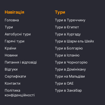
Навігація
Тури
Головна
Тури в Туреччину
Тури
Тури в Єгипет
Автобусні тури
Тури в Хургаду
Гарячі тури
Тури в Шарм ель Шейх
Країни
Тури в Болгарію
Новини
Тури в Іспанію
Питання і відповіді
Тури в Чорногорію
Відгуки
Тури в Домінікану
Сертифікати
Тури на Мальдіви
Контакти
Тури в ОАЕ
Політика
Тури в Занзібар
конфіденційності