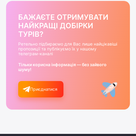
БАЖАЄТЕ ОТРИМУВАТИ
НАЙКРАЩІ ДОБІРКИ
ТУРІВ?
Ретельно підбираємо для Вас лише найцікавіші
пропозиції та публікуємо їх у нашому
телеграм-каналі
Тільки корисна інформація — без зайвого
шуму!
Приєднатися