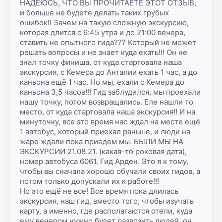
НАДЕЮСЬ, ЧТО ВЫ ПРОЧИТАЕТЕ ЭТОТ ОТЗЫВ, 
и больше не будете делать таких грубых 
ошибок!! Зачем на такую сложную экскурсию, 
которая длится с 6:45 утра и до 21:00 вечера, 
ставить не опытного гида??? Который не может 
решать вопросы и не знает куда ехать!!! Он не 
знал точку финиша, от куда стартовала наша 
экскурсия, с Кемера до Анталии ехать 1 час, а до 
каньона ещё 1 час. Но мы, ехали с Кемера до 
каньона 3,5 часов!!! Гид заблудился, мы проехали 
нашу точку, потом возвращались. Еле нашли то 
место, от куда стартовала наша экскурсия!! И на 
минуточку, все это время нас ждал на месте ещё 
1 автобус, который приехал раньше, и люди на 
жаре ждали пока приедем мы. БЫЛИ МЫ НА 
ЭКСКУРСИИ 21.08.21. (какая-то роковая дата), 
номер автобуса 6061. Гид Арден. Это я к тому, 
чтобы вы сначала хорошо обучали своих гидов, а 
потом только допускали их к работе!!!

Но это ещё не все! Все время пока длилась 
экскурсия, наш гид, вместо того, чтобы изучать 
карту, а именно, где располагаются отели, куда 
ему вечером нужно будет развозить людей, он, 