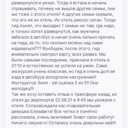
развернулся и уехал. Тогда я встала и начала 
спрашивать, почему не вышли другие семьи, они 
же тоже с этого отеля? А другие семьи сказали, 
что это не их отель. Их отель риксос сиган. Тогда 
гид понял, что высадил 1 семью не там, где надо, 
и только хотел развернутся, как мужчина 
забежал в автобус и начал очень сильно кричать 
на гида, за то, что сколько можно над нами 
издеваться??? Вообщем, после этого, гид 
внимательно смотрел карту, всех развез. Мы 
были самыми последними, приехали в отель в 
21:10 и естественно не успели на ужин. Сама 
экскурсия очень классная, но гид и очень долгая 
езда в автобусе испортили настроение!! 
Инструктор Зиля - ей оценка 5 из 5!! Она 
молодец!!!

Так же хочу оставить отзыв о трансфере назад, из 
отеля до аеропорта! 22.08.21 в 9:45 мы уезжали с 
отеля. Сопровождала нас очаровательная 
девушка Елизавета! Все четко и понятно 
рассказала, очень вежливая! Знает свою работу! 
Ничего лишнего! Остались очень довольны ней!!!