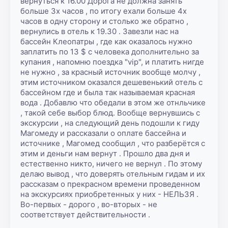
вернуться к 16.00 Дорога не должна занять 
больше 3х часов , по итогу ехали больше 4х 
часов в одну сторону и столько же обратно , 
вернулись в отель к 19.30 . Завезли нас на 
бассейн Клеопатры , где как оказалось нужно 
заплатить по 13 $ с человека дополнительно за 
купания , напомню поездка "vip", и платить нигде 
не нужно , за красный источник вообще молчу , 
этим источником оказался дешевенький отель с 
бассейном где и была так называемая красная 
вода . Добавлю что обедали в этом же отнльчике 
, такой себе выбор блюд. Вообще вернувшись с 
экскурсии , на следующий день подошли к гиду 
Магомеду и рассказали о оплате бассейна и 
источнике , Магомед сообщил , что разберётся с 
этим и деньги нам вернут . Прошло два дня и 
естественно никто, ничего не вернул . По этому 
делаю вывод , что доверять отельным гидам и их 
рассказам о прекрасном времени проведенном 
на экскурсиях приобретенных у них - НЕЛЬЗЯ . 
Во-первых - дорого , во-вторых - не 
соответствует действительности .