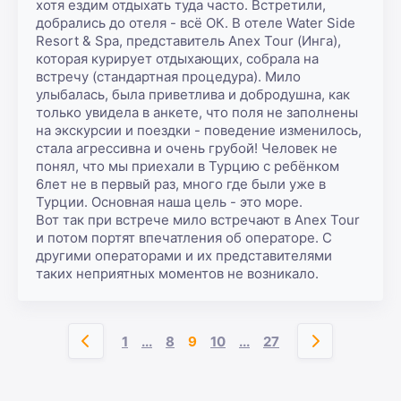
хотя ездим отдыхать туда часто. Встретили, 
добрались до отеля - всё ОК. В отеле Water Side 
Resort & Spa, представитель Anex Tour (Инга), 
которая курирует отдыхающих, собрала на 
встречу (стандартная процедура). Мило 
улыбалась, была приветлива и добродушна, как 
только увидела в анкете, что поля не заполнены 
на экскурсии и поездки - поведение изменилось, 
стала агрессивна и очень грубой! Человек не 
понял, что мы приехали в Турцию с ребёнком 
6лет не в первый раз, много где были уже в 
Турции. Основная наша цель - это море.

Вот так при встрече мило встречают в Anex Tour 
и потом портят впечатления об операторе. С 
другими операторами и их представителями 
таких неприятных моментов не возникало.
1
...
8
9
10
...
27