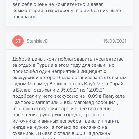
вел себя очень не компетентно и давал 
комментарии в их сторону что им без них было 
прекрасно
ST
StanislavB
15/09/2021
Добрый день , хочу поблагодарить турагентство 
за отдых в Турции в этом году для семьи , но 
произошёл один неприятный инцидент с 
экскурсией которая была организована отельным 
гидом Магомед Велиев , отель Клуб Мега Сарай , 
в Белек , отдыхали с 05.09.21 по 12.09.21, 
подобрали у него экскурсию на 10.09 в Памукале 
, за троих заплатили 310$. Магомед сообщил , 
что наша экскурсия "vip", и в неё включены , 
посещение руин руин города , красного 
источника и винных погребов , деньги платить 
нигде не нужно , а только по желанию на 
сувениры . Выезд с отеля в 5.00 , а должны 