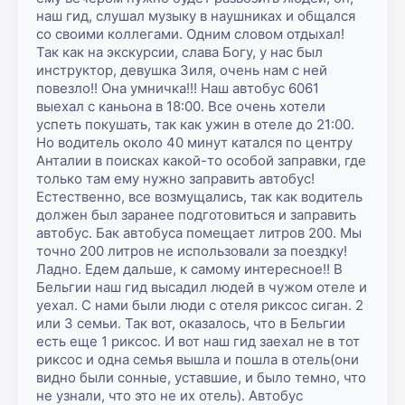
наш гид, слушал музыку в наушниках и общался 
со своими коллегами. Одним словом отдыхал! 
Так как на экскурсии, слава Богу, у нас был 
инструктор, девушка Зиля, очень нам с ней 
повезло!! Она умничка!!! Наш автобус 6061 
выехал с каньона в 18:00. Все очень хотели 
успеть покушать, так как ужин в отеле до 21:00. 
Но водитель около 40 минут катался по центру 
Анталии в поисках какой-то особой заправки, где 
только там ему нужно заправить автобус! 
Естественно, все возмущались, так как водитель 
должен был заранее подготовиться и заправить 
автобус. Бак автобуса помещает литров 200. Мы 
точно 200 литров не использовали за поездку! 
Ладно. Едем дальше, к самому интересное!! В 
Бельгии наш гид высадил людей в чужом отеле и 
уехал. С нами были люди с отеля риксос сиган. 2 
или 3 семьи. Так вот, оказалось, что в Бельгии 
есть еще 1 риксос. И вот наш гид заехал не в тот 
риксос и одна семья вышла и пошла в отель(они 
видно были сонные, уставшие, и было темно, что 
не узнали, что это не их отель). Автобус 