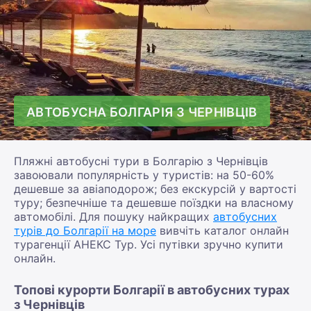
АВТОБУСНА БОЛГАРІЯ З ЧЕРНІВЦІВ
Пляжні автобусні тури в Болгарію з Чернівців
завоювали популярність у туристів: на 50-60%
дешевше за авіаподорож; без екскурсій у вартості
туру; безпечніше та дешевше поїздки на власному
автомобілі. Для пошуку найкращих
автобусних
турів до Болгарії на море
вивчіть каталог онлайн
турагенції АНЕКС Тур. Усі путівки зручно купити
онлайн.
Топові курорти Болгарії в автобусних турах
з Чернівців