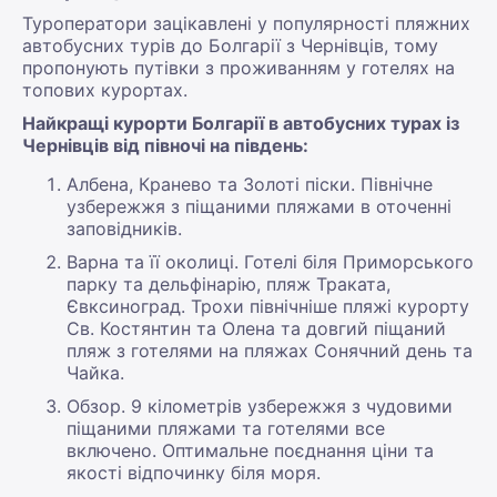
Туроператори зацікавлені у популярності пляжних
автобусних турів до Болгарії з Чернівців, тому
пропонують путівки з проживанням у готелях на
топових курортах.
Найкращі курорти Болгарії в автобусних турах із
Чернівців від півночі на південь:
Албена, Кранево та Золоті піски. Північне
узбережжя з піщаними пляжами в оточенні
заповідників.
Варна та її околиці. Готелі біля Приморського
парку та дельфінарію, пляж Траката,
Євксиноград. Трохи північніше пляжі курорту
Св. Костянтин та Олена та довгий піщаний
пляж з готелями на пляжах Сонячний день та
Чайка.
Обзор. 9 кілометрів узбережжя з чудовими
піщаними пляжами та готелями все
включено. Оптимальне поєднання ціни та
якості відпочинку біля моря.