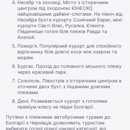
Несебр та околиці. Місто з історичним
центром під охороною ЮНЕСКО,
найцікавішими дайвінг-спотами. На північ від
Несебра бухта курорту Сонячний Берег, міні-
курорти Свєті Влас, Русалка, Єленіте.
Південніше готелі біля пляжів Равда та
Ахелой.
Помор'я. Популярний курорт для спокійного
відпочинку біля довгої коси між озером та
морем.
Бургас. Прохід до головного міського пляжу
через красивий парк.
Созополь. Півострів з історичним центром в
оточенні двох бухт з піщаними довгими
пляжами.
Дюні. Розвивається курорт з готелями
преміум-класу на півдні Болгарії.
Путівки з пляжними автобусними турами до
Болгарії з Чернівців дозволяють туристам
вибирати готелі різної цінової категорії, від