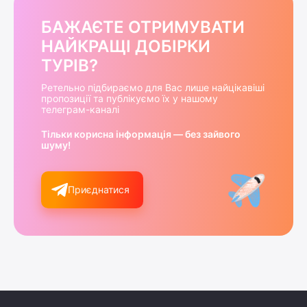
БАЖАЄТЕ ОТРИМУВАТИ
НАЙКРАЩІ ДОБІРКИ
ТУРІВ?
Ретельно підбираємо для Вас лише найцікавіші
пропозиції та публікуємо їх у нашому
телеграм-каналі
Тільки корисна інформація — без зайвого
шуму!
Приєднатися