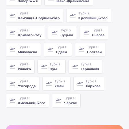
Запоріжжя
Івано-Франківська
Тури з
Тури з
Кам'янця-Подільського
Кропивницького
Тури з
Тури з
Тури з
Кривого Рогу
Луцька
Львова
Тури з
Тури з
Тури з
Миколаєва
Одеси
Полтави
Тури з
Тури з
Тури з
Рівного
Сум
Тернополя
Тури з
Тури з
Тури з
Ужгорода
Умані
Харкова
Тури з
Тури з
Хмельницького
Черкас