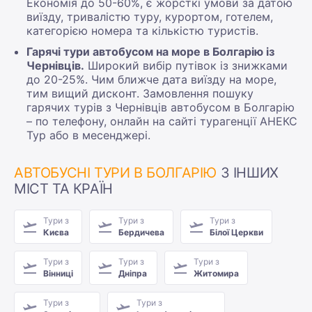
Економія до 50-60%, є жорсткі умови за датою
виїзду, тривалістю туру, курортом, готелем,
категорією номера та кількістю туристів.
Гарячі тури автобусом на море в Болгарію із
Чернівців.
Широкий вибір путівок із знижками
до 20-25%. Чим ближче дата виїзду на море,
тим вищий дисконт. Замовлення пошуку
гарячих турів з Чернівців автобусом в Болгарію
– по телефону, онлайн на сайті турагенції АНЕКС
Тур або в месенджері.
АВТОБУСНІ ТУРИ В БОЛГАРІЮ
З ІНШИХ
МІСТ ТА КРАЇН
Тури з
Тури з
Тури з
Києва
Бердичева
Білої Церкви
Тури з
Тури з
Тури з
Вінниці
Дніпра
Житомира
Тури з
Тури з