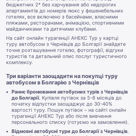
бюджетних 2* без харчування або недорогих
апартаментів до номерів люкс у фешенебельних
готелях, все включено з басейнами, власними
пляжами, ресторанами, анімацією, спортивними
майданчиками та дитячими клубами.
На сайт онлайн турагенції АНЕКС Тур у картці
туру автобусом з Чернівців до Болгарії знайдете
точне розташування готелю, фотографії, відгуки
туристів та детальний опис послуг туристичного
комплексу.
Три варіанти заощадити на покупці туру
автобусом в Болгарію з Чернівців
Раннє бронювання автобусних турів з Чернівців
до Болгарії.
Купівля путівок за 5-8 місяців до
початку відпустки заощаджує до 30-40%
вартості туру. Пошук путівок – на сайті онлайн
турагенції АНЕКС Тур або після вивчення
персонального списку (готуємо на замовлення).
Відмовні автобусні тури до Болгарії з Чернівців
.