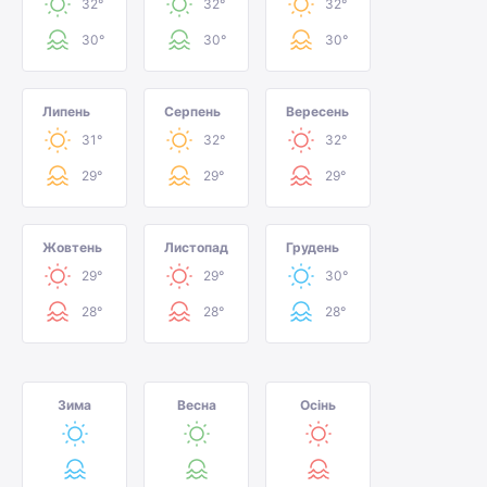
32°
32°
32°
30°
30°
30°
Липень
Серпень
Вересень
31°
32°
32°
29°
29°
29°
Жовтень
Листопад
Грудень
29°
29°
30°
28°
28°
28°
Зима
Весна
Осінь