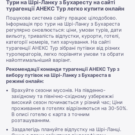
Тури на Шрі-Ланку з Бухаресту на сайті
турагенції АНЕКС Тур легко купити онлайн
Пошукова система сайту працює цілодобово.
Інформація про тури на Шрі-Ланку з Бухареста
регулярно оновлюється: ціни, умови турів, дати
вильоту, тривалість відпустки, курорти, готелі,
категорії номерів, тип харчування. На сайті
турагенції АНЕКС Тур зібрані путівки від різних
туроператорів, легко порівняти умови та обрати
найоптимальніший варіант.
Рекомендації команди турагенції АНЕКС Тур з
вибору путівок на Шрі-Ланку з Бухареста в
режимі онлайн:
Врахуйте сезони мусонів. На південно-
західному та північно-східному узбережжі
високий сезон починається у різний час; Ціни
проживання в готелях відрізняються на 30-50%.
В описі готелю є карта з точним
розташуванням.
Заздалегідь плануйте відпустку на Шрі-Ланці.