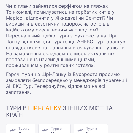
Чи є плани зайнятися серфінгом на пляжах
Трінкомалі, помилуватись на горбатих китів у
Маріссі, відпочити у Хіккадуві чи Бентоті? Чи
вирушити в екзотичну подорож на острів в
Індійському океані новим маршрутом?
Персональний підбір турів з Бухареста на Шрі-
Ланку від команди турагенції АНЕКС Тур гарантує
стовідсоткове потрапляння в очікування туристів.
На замовлення складаємо список актуальних
пропозицій із найвигіднішими цінами,
проживанням у рейтингових готелях.
Гарячі тури на Шрі-Ланку із Бухареста просимо
замовляти безпосередньо у менеджерів турагенції
АНЕКС Тур. Телефонуйте, відповімо на всі
запитання.
ТУРИ В
ШРІ-ЛАНКУ
З ІНШИХ МІСТ ТА
КРАЇН
Тури з
Тури з
Тури з