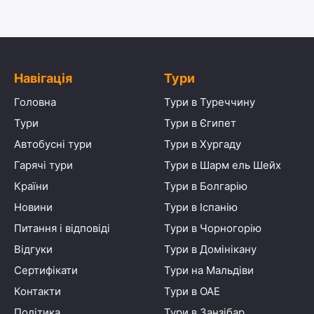
Навігація
Тури
Головна
Тури в Туреччину
Тури
Тури в Єгипет
Автобусні тури
Тури в Хургаду
Гарячі тури
Тури в Шарм ель Шейх
Країни
Тури в Болгарію
Новини
Тури в Іспанію
Питання і відповіді
Тури в Чорногорію
Відгуки
Тури в Домінікану
Сертифікати
Тури на Мальдіви
Контакти
Тури в ОАЕ
Політика
Тури в Занзібар