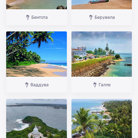
Бентота
Берувела
Ваддува
Галле