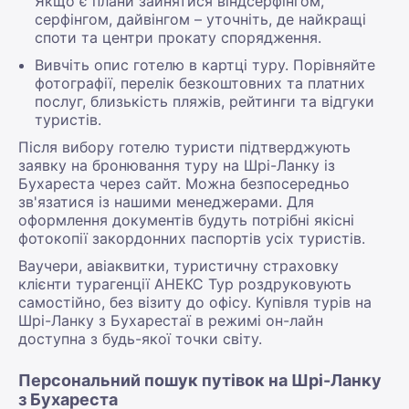
Якщо є плани зайнятися віндсерфінгом,
серфінгом, дайвінгом – уточніть, де найкращі
споти та центри прокату спорядження.
Вивчіть опис готелю в картці туру. Порівняйте
фотографії, перелік безкоштовних та платних
послуг, близькість пляжів, рейтинги та відгуки
туристів.
Після вибору готелю туристи підтверджують
заявку на бронювання туру на Шрі-Ланку із
Бухареста через сайт. Можна безпосередньо
зв'язатися із нашими менеджерами. Для
оформлення документів будуть потрібні якісні
фотокопії закордонних паспортів усіх туристів.
Ваучери, авіаквитки, туристичну страховку
клієнти турагенції АНЕКС Тур роздруковують
самостійно, без візиту до офісу. Купівля турів на
Шрі-Ланку з Бухарестаї в режимі он-лайн
доступна з будь-якої точки світу.
Персональний пошук путівок на Шрі-Ланку
з Бухареста