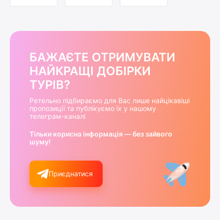
БАЖАЄТЕ ОТРИМУВАТИ
НАЙКРАЩІ ДОБІРКИ
ТУРІВ?
Ретельно підбираємо для Вас лише найцікавіші
пропозиції та публікуємо їх у нашому
телеграм-каналі
Тільки корисна інформація — без зайвого
шуму!
Приєднатися