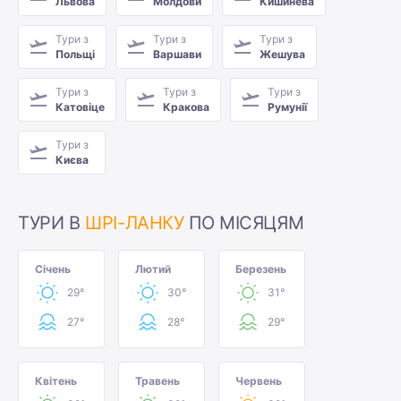
Львова
Молдови
Кишинева
Тури з
Тури з
Тури з
Польщі
Варшави
Жешува
Тури з
Тури з
Тури з
Катовіце
Кракова
Румунії
Тури з
Києва
ТУРИ В
ШРІ-ЛАНКУ
ПО МІСЯЦЯМ
Січень
Лютий
Березень
29°
30°
31°
27°
28°
29°
Квітень
Травень
Червень