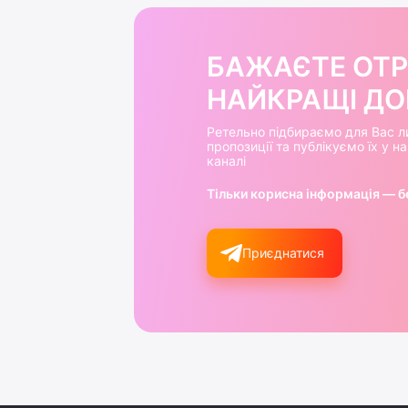
БАЖАЄТЕ ОТ
НАЙКРАЩІ ДОБ
Ретельно підбираємо для Вас л
пропозиції та публікуємо їх у 
каналі
Тільки корисна інформація — б
Приєднатися