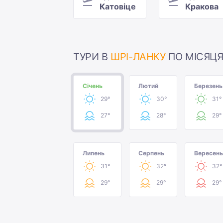
Катовіце
Кракова
ТУРИ В
ШРІ-ЛАНКУ
ПО МІСЯЦ
Січень
Лютий
Березень
29°
30°
31°
27°
28°
29°
Липень
Серпень
Вересень
31°
32°
32°
29°
29°
29°