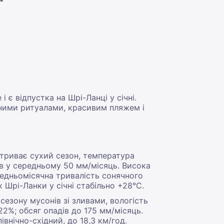
є відпустка на Шрі-Ланці у січні.
ними ритуалами, красивим пляжем і
 триває сухий сезон, температура
в у середньому 50 мм/місяць. Висока
ередньомісячна тривалість сонячного
х Шрі-Ланки у січні стабільно +28°С.
сезону мусонів зі зливами, вологість
2%; обсяг опадів до 175 мм/місяць.
внічно-східний, до 18,3 км/год.