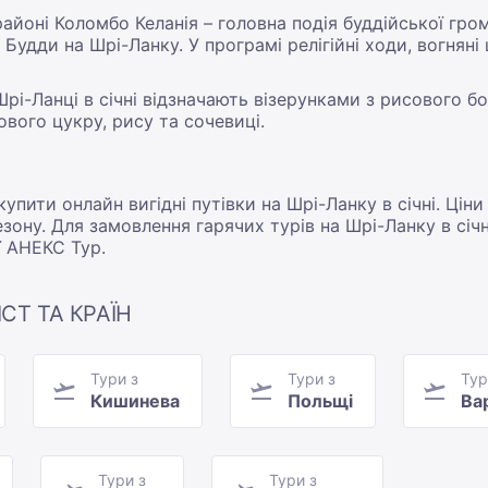
йоні Коломбо Келанія – головна подія буддійської грома
 Будди на Шрі-Ланку. У програмі релігійні ходи, вогняні
рі-Ланці в січні відзначають візерунками з рисового 
вого цукру, рису та сочевиці.
упити онлайн вигідні путівки на Шрі-Ланку в січні. Ціни
ону. Для замовлення гарячих турів на Шрі-Ланку в січ
ї АНЕКС Тур.
СТ ТА КРАЇН
Тури з
Тури з
Тур
Кишинева
Польщі
Ва
Тури з
Тури з