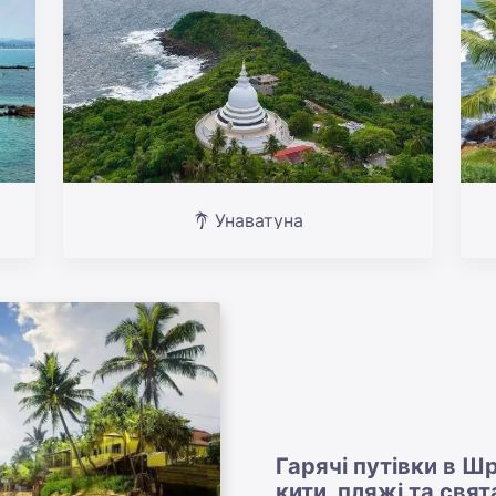
Унаватуна
Гарячі путівки в Ш
кити, пляжі та свят