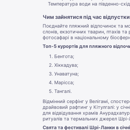
Температура води на південно-схід
Чим зайнятися під час відпустки 
Поєднайте пляжний відпочинок та мор
слонів, екзотичних тварин, птахів та 
фотосафарі в національному біосфер
Топ-5 курортів для пляжного відпочин
Бентота;
Хіккадува;
Унаватуна;
Марісса;
Тангалі.
Відмінний серфінг у Велігамі, спосте
драйвовий рафтинг у Кітулгалі: у сі
для відвідування храмів Анурадхапура
ритуалів та термальних джерел Шрі-
Свята та фестивалі Шрі-Ланки в січні