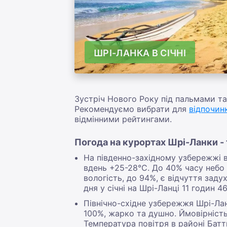
ШРІ-ЛАНКА В СІЧНІ
Зустріч Нового Року під пальмами та 
Рекомендуємо вибрати для
відпочинк
відмінними рейтингами.
Погода на курортах Шрі-Ланки - т
На південно-західному узбережжі в
вдень +25-28°С. До 40% часу небо
вологість, до 94%, є відчуття заду
дня у січні на Шрі-Ланці 11 годин 
Північно-східне узбережжя Шрі-Лан
100%, жарко та душно. Ймовірність
Температура повітря в районі Батти