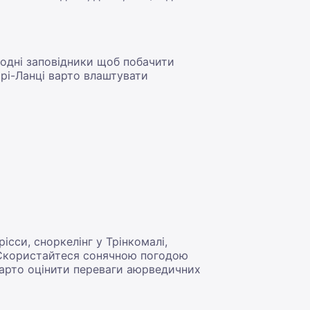
родні заповідники щоб побачити
 Шрі-Ланці варто влаштувати
ісси, сноркелінг у Трінкомалі,
у. Скористайтеся сонячною погодою
 варто оцінити переваги аюрведичних