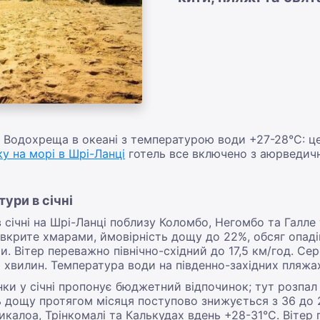
Водохреща в океані з температурою води +27-28°С: це і 
у на морі в Шрі-Ланці
готель все включено з аюрведич
ури в січні
 січні на Шрі-Ланці поблизу Коломбо, Негомбо та Галле
 вкрите хмарами, ймовірність дощу до 22%, обсяг опаді
хи. Вітер переважно північно-східний до 17,5 км/год. С
46 хвилин. Температура води на південно-західних пляжа
ки у січні пропонує бюджетний відпочинок; тут розпал 
 дощу протягом місяця поступово знижується з 36 до 2
калоа, Трінкомалі та Калькудах вдень +28-31°С. Вітер пі