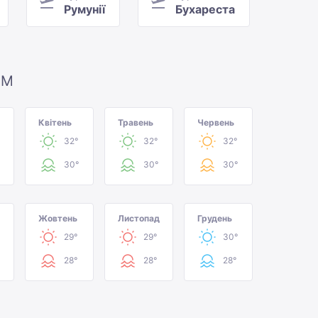
Румунії
Бухареста
ЯМ
Квітень
Травень
Червень
32°
32°
32°
30°
30°
30°
Жовтень
Листопад
Грудень
29°
29°
30°
28°
28°
28°