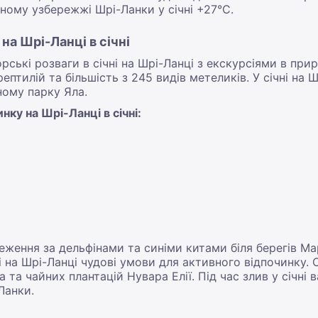
ному узбережжі Шрі-Ланки у січні +27°С.
на Шрі-Ланці в січні
ські розваги в січні на Шрі-Ланці з екскурсіями в при
рептилій та більшість з 245 видів метеликів. У січні на
ному парку Яла.
ку на Шрі-Ланці в січні:
реження за дельфінами та синіми китами біля берегів Мар
чні на Шрі-Ланці чудові умови для активного відпочинк
 та чайних плантацій Нувара Елії. Під час злив у січні
Ланки.