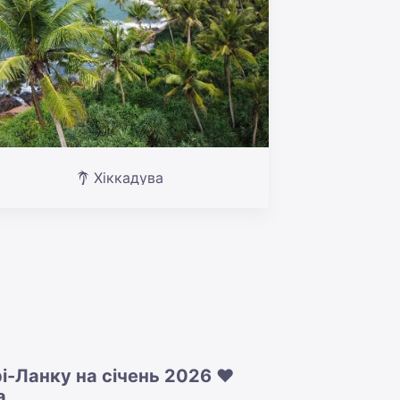
Хіккадува
рі-Ланку на січень 2026 ❤️
а