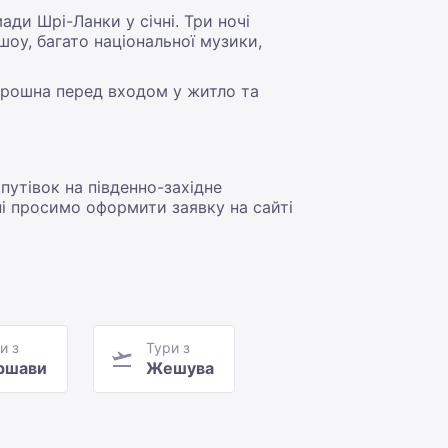
ди Шрі-Ланки у січні. Три ночі
 шоу, багато національної музики,
борошна перед входом у житло та
 путівок на південно-західне
ні просимо оформити заявку на сайті
и з
Тури з
ршави
Жешува