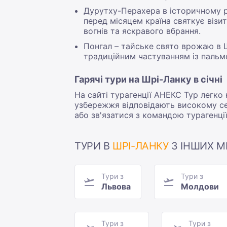
Дурутху-Перахера в історичному ра
перед місяцем країна святкує візит
вогнів та яскравого вбрання.
Понгал – тайське свято врожаю в Ш
традиційним частуванням із пальмо
Гарячі тури на Шрі-Ланку в січні
На сайті турагенції АНЕКС Тур легко к
узбережжя відповідають високому сез
або зв'язатися з командою турагенці
ТУРИ В
ШРІ-ЛАНКУ
З ІНШИХ МІ
Тури з
Тури з
Львова
Молдови
Тури з
Тури з