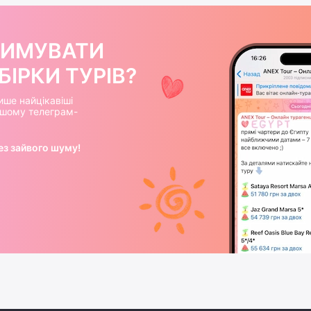
РИМУВАТИ
ІРКИ ТУРІВ?
ише найцікавіші
нашому телеграм-
ез зайвого шуму!