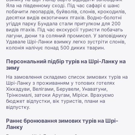
Яла на південному сході. Під час сафарі є шанс
побачити леопардів, буйволів, слонів, крокодилів,
десятки видів екзотичних птахів. Водно-болотні
угіддя парку Бундала стали притулком для 200
видів птахів. Під час екскурсії туристи побачать
лагуни, дюни та соляний промисел. У заповіднику
Удавале Шрі-Ланки взимку легко зустріти слонів,
колонія налічує понад 500 диких тварин.
Персональний підбір турів на Шрі-Ланку на
зиму
На замовлення складемо список зимових турів на
Шрі-Ланку з проживанням у топових готелях
Хіккадуви, Велігами, Берувели, Унаватуни,
Трінкомалі, затоки Аругам, Міріси. Врахуємо
бюджет відпустки, вік туристів, плани на
відпустку.
Раннє бронювання зимових турів на Шрі-
Ланку