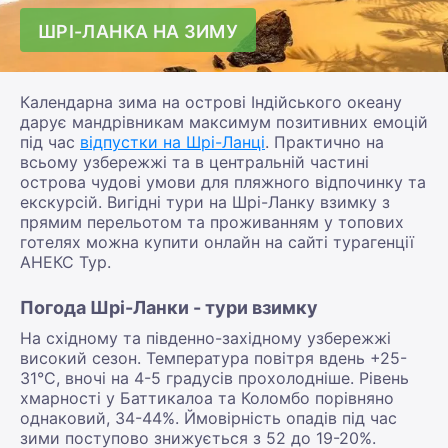
ШРІ-ЛАНКА НА ЗИМУ
Календарна зима на острові Індійського океану
дарує мандрівникам максимум позитивних емоцій
під час
відпустки на Шрі-Ланці
. Практично на
всьому узбережжі та в центральній частині
острова чудові умови для пляжного відпочинку та
екскурсій. Вигідні тури на Шрі-Ланку взимку з
прямим перельотом та проживанням у топових
готелях можна купити онлайн на сайті турагенції
АНЕКС Тур.
Погода Шрі-Ланки - тури взимку
На східному та південно-західному узбережжі
високий сезон. Температура повітря вдень +25-
31°С, вночі на 4-5 градусів прохолодніше. Рівень
хмарності у Баттикалоа та Коломбо порівняно
однаковий, 34-44%. Ймовірність опадів під час
зими поступово знижується з 52 до 19-20%.