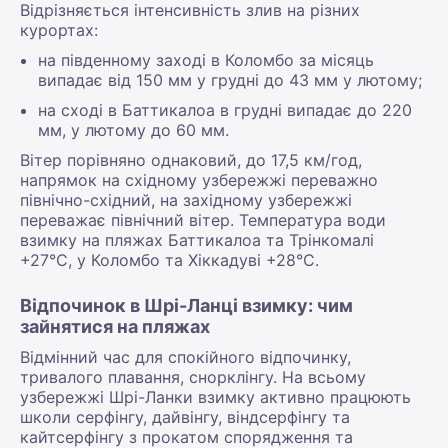
Відрізняється інтенсивність злив на різних
курортах:
на південному заході в Коломбо за місяць
випадає від 150 мм у грудні до 43 мм у лютому;
на сході в Баттикалоа в грудні випадає до 220
мм, у лютому до 60 мм.
Вітер порівняно однаковий, до 17,5 км/год,
напрямок на східному узбережжі переважно
північно-східний, на західному узбережжі
переважає північний вітер. Температура води
взимку на пляжах Баттикалоа та Трінкомалі
+27°С, у Коломбо та Хіккадуві +28°С.
Відпочинок в Шрі-Ланці взимку: чим
зайнятися на пляжах
Відмінний час для спокійного відпочинку,
тривалого плавання, снорклінгу. На всьому
узбережжі Шрі-Ланки взимку активно працюють
школи серфінгу, дайвінгу, віндсерфінгу та
кайтсерфінгу з прокатом спорядження та