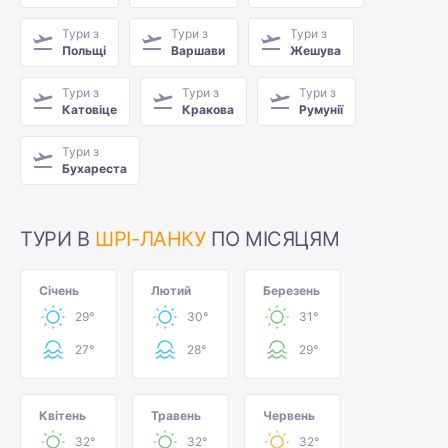
Тури з
Тури з
Тури з
Польщі
Варшави
Жешува
Тури з
Тури з
Тури з
Катовіце
Кракова
Румунії
Тури з
Бухареста
ТУРИ В
ШРІ-ЛАНКУ
ПО МІСЯЦЯМ
Січень
Лютий
Березень
29°
30°
31°
27°
28°
29°
Квітень
Травень
Червень
32°
32°
32°