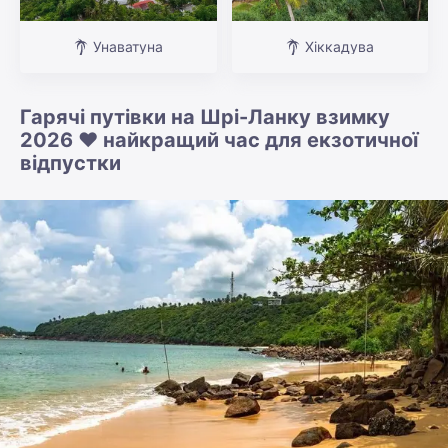
Унаватуна
Хіккадува
Гарячі путівки на Шрі-Ланку взимку
2026 ❤️ найкращий час для екзотичної
відпустки