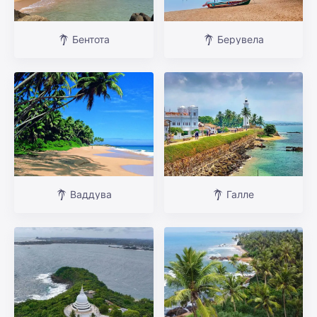
Бентота
Берувела
Ваддува
Галле