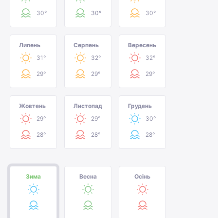
30°
30°
30°
Липень
Серпень
Вересень
31°
32°
32°
29°
29°
29°
Жовтень
Листопад
Грудень
29°
29°
30°
28°
28°
28°
Зима
Весна
Осінь