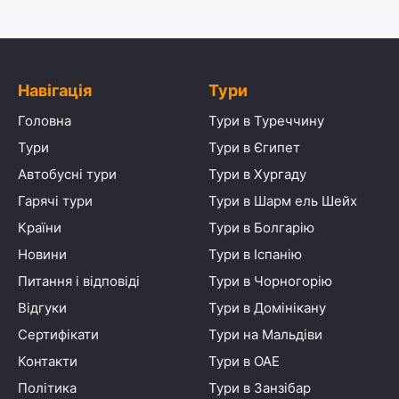
Навігація
Тури
Головна
Тури в Туреччину
Тури
Тури в Єгипет
Автобусні тури
Тури в Хургаду
Гарячі тури
Тури в Шарм ель Шейх
Країни
Тури в Болгарію
Новини
Тури в Іспанію
Питання і відповіді
Тури в Чорногорію
Відгуки
Тури в Домінікану
Сертифікати
Тури на Мальдіви
Контакти
Тури в ОАЕ
Політика
Тури в Занзібар