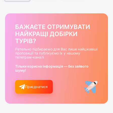
БАЖАЄТЕ ОТРИМУВАТИ
НАЙКРАЩІ ДОБІРКИ
ТУРІВ?
Ретельно підбираємо для Вас лише найцікавіші
пропозиції та публікуємо їх у нашому
телеграм-каналі
Тільки корисна інформація — без зайвого
шуму!
Приєднатися