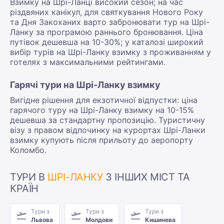
Взимку на Шрі-Ланці високий сезон; на час
різдвяних канікул, для святкування Нового Року
та Дня Закоханих варто забронювати тур на Шрі-
Ланку за програмою раннього бронювання. Ціна
путівок дешевша на 10-30%; у каталозі широкий
вибір турів на Шрі-Ланку взимку з проживанням у
готелях з максимальними рейтингами.
Гарячі тури на Шрі-Ланку взимку
Вигідне рішення для екзотичної відпустки: ціна
гарячого туру на Шрі-Ланку взимку на 10-15%
дешевша за стандартну пропозицію. Туристичну
візу з правом відпочинку на курортах Шрі-Ланки
взимку купують після прильоту до аеропорту
Коломбо.
ТУРИ В
ШРІ-ЛАНКУ
З ІНШИХ МІСТ ТА
КРАЇН
Тури з
Тури з
Тури з
Львова
Молдови
Кишинева