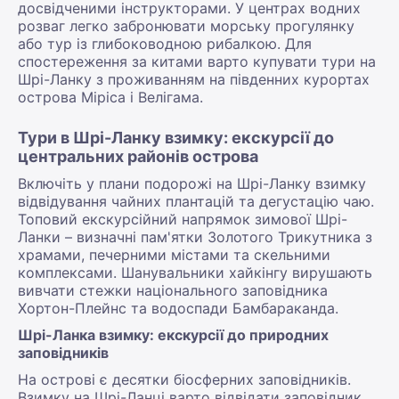
досвідченими інструкторами. У центрах водних
розваг легко забронювати морську прогулянку
або тур із глибоководною рибалкою. Для
спостереження за китами варто купувати тури на
Шрі-Ланку з проживанням на південних курортах
острова Міріса і Велігама.
Тури в Шрі-Ланку взимку: екскурсії до
центральних районів острова
Включіть у плани подорожі на Шрі-Ланку взимку
відвідування чайних плантацій та дегустацію чаю.
Топовий екскурсійний напрямок зимової Шрі-
Ланки – визначні пам'ятки Золотого Трикутника з
храмами, печерними містами та скельними
комплексами. Шанувальники хайкінгу вирушають
вивчати стежки національного заповідника
Хортон-Плейнс та водоспади Бамбараканда.
Шрі-Ланка взимку: екскурсії до природних
заповідників
На острові є десятки біосферних заповідників.
Взимку на Шрі-Ланці варто відвідати заповідник