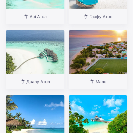
Арі Атол
Гаафу Атол
Даалу Атол
Мале