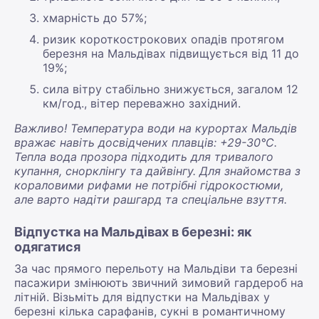
хмарність до 57%;
ризик короткострокових опадів протягом
березня на Мальдівах підвищується від 11 до
19%;
сила вітру стабільно знижується, загалом 12
км/год., вітер переважно західний.
Важливо! Температура води на курортах Мальдів
вражає навіть досвідчених плавців: +29-30°С.
Тепла вода прозора підходить для тривалого
купання, снорклінгу та дайвінгу. Для знайомства з
кораловими рифами не потрібні гідрокостюми,
але варто надіти рашгард та спеціальне взуття.
Відпустка на Мальдівах в березні: як
одягатися
За час прямого перельоту на Мальдіви та березні
пасажири змінюють звичний зимовий гардероб на
літній. Візьміть для відпустки на Мальдівах у
березні кілька сарафанів, сукні в романтичному