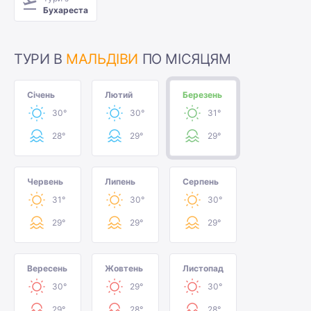
Бухареста
ТУРИ В
МАЛЬДІВИ
ПО МІСЯЦЯМ
Січень
Лютий
Березень
30°
30°
31°
28°
29°
29°
Червень
Липень
Серпень
31°
30°
30°
29°
29°
29°
Вересень
Жовтень
Листопад
30°
29°
30°
29°
28°
28°