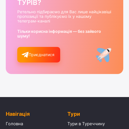
ТУРІВ?
Ретельно підбираємо для Вас лише найцікавіші
пропозиції та публікуємо їх у нашому
телеграм-каналі
Тільки корисна інформація — без зайвого
шуму!
Приєднатися
Навігація
Тури
Головна
Тури в Туреччину