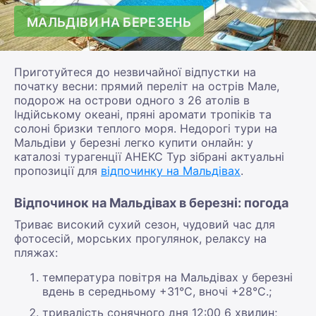
МАЛЬДІВИ НА БЕРЕЗЕНЬ
Приготуйтеся до незвичайної відпустки на
початку весни: прямий переліт на острів Мале,
подорож на острови одного з 26 атолів в
Індійському океані, пряні аромати тропіків та
солоні бризки теплого моря. Недорогі тури на
Мальдіви у березні легко купити онлайн: у
каталозі турагенції АНЕКС Тур зібрані актуальні
пропозиції для
відпочинку на Мальдівах
.
Відпочинок на Мальдівах в березні: погода
Триває високий сухий сезон, чудовий час для
фотосесій, морських прогулянок, релаксу на
пляжах:
температура повітря на Мальдівах у березні
вдень в середньому +31°С, вночі +28°С.;
тривалість сонячного дня 12:00 6 хвилин;