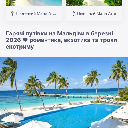
Південний Мале Атол
Північний Мале Атол
Гарячі путівки на Мальдіви в березні
2026 ❤️ романтика, екзотика та трохи
екстриму