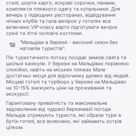
стилі, шорти карго, яскраві сорочки, панами,
комплекти пляжного одягу та купальники. Для
вечерь у підводних ресторанах, відвідування
нічних клубів та гала-вечірок у готелях все
включено VIP-класу варто підготувати вечірні
сукні та літні чоловічі костюми.
"Мальдіви в березні - високий сезон без
натовпів туристів".
Пік туристичного потоку посідає зимові свята та
шкільні канікули. У березні на Мальдівах порівняно
спокійно, навіть на міських пляжах Мале
достатньо місця для відпочинку далеко від людей.
Місцеві готелі та турбюро у березні на Мальдівах
на 10-15% знижують ціни на проживання та
екскурсії.
Гарантовану приватність та максимальне
задоволення від чудової березневої погоди
Мальдів отримують туристи, які обрали тури в
бутік-готелі, все включено, які займають острів
цілком.