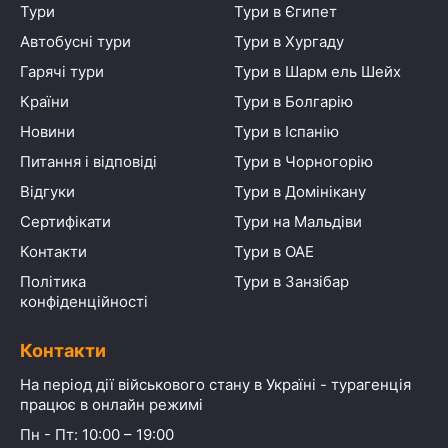
Тури
Тури в Єгипет
Автобусні тури
Тури в Хургаду
Гарячі тури
Тури в Шарм ель Шейх
Країни
Тури в Болгарію
Новини
Тури в Іспанію
Питання і відповіді
Тури в Чорногорію
Відгуки
Тури в Домінікану
Сертифікати
Тури на Мальдіви
Контакти
Тури в ОАЕ
Політика
Тури в Занзібар
конфіденційності
Контакти
На період дії військового стану в Україні - турагенція
працює в онлайн режимі
Пн - Пт: 10:00 – 19:00