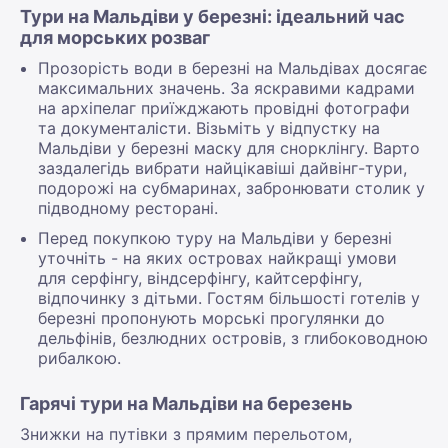
Тури на Мальдіви у березні: ідеальний час
для морських розваг
Прозорість води в березні на Мальдівах досягає
максимальних значень. За яскравими кадрами
на архіпелаг приїжджають провідні фотографи
та документалісти. Візьміть у відпустку на
Мальдіви у березні маску для снорклінгу. Варто
заздалегідь вибрати найцікавіші дайвінг-тури,
подорожі на субмаринах, забронювати столик у
підводному ресторані.
Перед покупкою туру на Мальдіви у березні
уточніть - на яких островах найкращі умови
для серфінгу, віндсерфінгу, кайтсерфінгу,
відпочинку з дітьми. Гостям більшості готелів у
березні пропонують морські прогулянки до
дельфінів, безлюдних островів, з глибоководною
рибалкою.
Гарячі тури на Мальдіви на березень
Знижки на путівки з прямим перельотом,