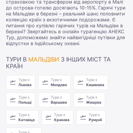
страховкою та трансфером від аеропорту в Малі
до острова-готелю досягають 10-15%. Гарячі тури
на Мальдіви в березні – реальний шанс поповнити
колекцію країн з екзотичними подорожами. Є
питання про купівлю гарячих турів на Мальдіви в
березні? Звертайтесь в онлайн турагенцію АНЕКС
Тур, допоможемо знайти найвигідніші путівки для
відпустки в Індійському океані.
ТУРИ В
МАЛЬДІВИ
З ІНШИХ МІСТ ТА
КРАЇН
Тури з
Тури з
Тури з
Львова
Молдови
Кишинева
Тури з
Тури з
Тури з
Польщі
Варшави
Жешува
Тури з
Тури з
Тури з
Катовіце
Кракова
Румунії
Тури з