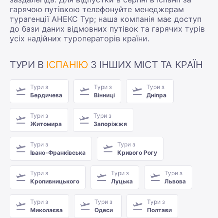
гарячою путівкою телефонуйте менеджерам
турагенції АНЕКС Тур; наша компанія має доступ
до бази даних відмовних путівок та гарячих турів
усіх надійних туроператорів країни.
ТУРИ В
ІСПАНІЮ
З ІНШИХ МІСТ ТА КРАЇН
Тури з
Тури з
Тури з
Бердичева
Вінниці
Дніпра
Тури з
Тури з
Житомира
Запоріжжя
Тури з
Тури з
Івано-Франківська
Кривого Рогу
Тури з
Тури з
Тури з
Кропивницького
Луцька
Львова
Тури з
Тури з
Тури з
Миколаєва
Одеси
Полтави