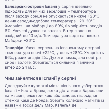
Балеарські острови Іспанії
у серпні ідеально
підходять для нічних веселощів – температура
після заходу сонця не опускається нижче +20°С,
денна середньодобова температура +29-30°С.
Хмарність на Майорці до 80%, ймовірність опадів
8%. Увечері душно та волого. Вітер південно-
західний до 13 м/с. Температура води на пляжах
Майорки +26°С.
Тенеріфе
. Увесь серпень на іспанському острові
температура вночі +22°С, у день +28°С. Хмарність
96%, ризик опадів 2%. Духоти немає, але повітря
сире і вологе. Зберігається сильний північний
вітер до 24 м/с.
Чим зайнятися в Іспанії у серпні
Досліджуйте курортні міста північного узбережжя
Іспанії – Коста Брава, легко дістатися з Барселони
на машині, електричкою або вздовж пішохідної
стежки Камі де Ронда. Зберіть колекцію магнітів із
назвами Тосса дель Мар, Калелья де