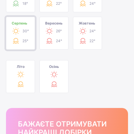
18°
22°
24°
Серпень
Вересень
Жовтень
30°
26°
24°
25°
24°
22°
Літо
Осінь
БАЖАЄТЕ ОТРИМУВАТИ
НАЙКРАЩІ ДОБІРКИ