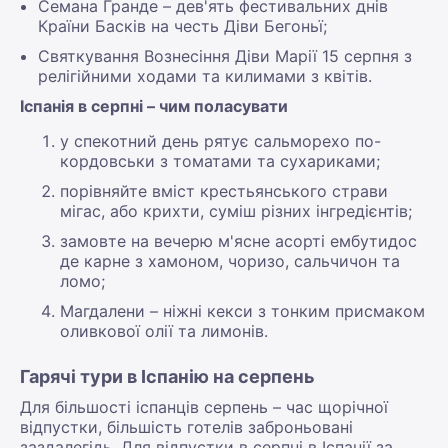
Семана Гранде – дев'ять фестивальних днів
Країни Басків на честь Діви Бегоньї;
Святкування Вознесіння Діви Марії 15 серпня з
релігійними ходами та килимами з квітів.
Іспанія в серпні – чим поласувати
у спекотний день рятує сальморехо по-
кордовськи з томатами та сухариками;
порівняйте вміст крестьянського страви
мігас, або крихти, суміш різних інгредієнтів;
замовте на вечерю м'ясне асорті ембутидос
де карне з хамоном, чоризо, сальчичон та
ломо;
Магдалени – ніжні кекси з тонким присмаком
оливкової олії та лимонів.
Гарячі тури в Іспанію на серпень
Для більшості іспанців серпень – час щорічної
відпустки, більшість готелів заброньовані
заздалегідь. Для відпустки в серпні в Іспанії за