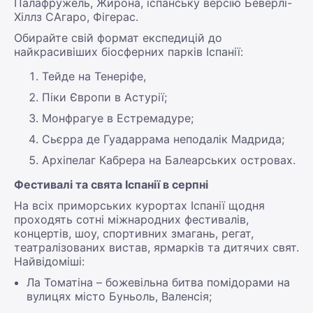
Палафружель, Жирона, іспанську версію Беверлі-
Хіллз САгаро, Фігерас.
Обирайте свій формат експедицій до
найкрасивіших біосферних парків Іспанії:
Тейде на Тенеріфе,
Піки Європи в Астурії;
Монфрагуе в Естремадуре;
Сьєрра де Гуадаррама неподалік Мадрида;
Архіпелаг Кабрера на Балеарських островах.
Фестивалі та свята Іспанії в серпні
На всіх приморських курортах Іспанії щодня
проходять сотні міжнародних фестивалів,
концертів, шоу, спортивних змагань, регат,
театралізованих вистав, ярмарків та дитячих свят.
Найвідоміші:
Ла Томатіна – божевільна битва помідорами на
вулицях місто Буньоль, Валенсія;