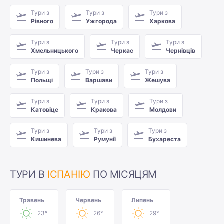
Тури з
Тури з
Тури з
Рівного
Ужгорода
Харкова
Тури з
Тури з
Тури з
Хмельницького
Черкас
Чернівців
Тури з
Тури з
Тури з
Польщі
Варшави
Жешува
Тури з
Тури з
Тури з
Катовіце
Кракова
Молдови
Тури з
Тури з
Тури з
Кишинева
Румунії
Бухареста
ТУРИ В
ІСПАНІЮ
ПО МІСЯЦЯМ
Травень
Червень
Липень
23°
26°
29°