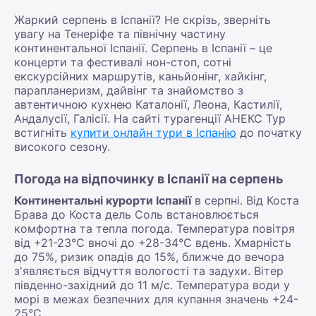
Жаркий серпень в Іспанії? Не скрізь, зверніть
увагу на Тенеріфе та північну частину
континентальної Іспанії. Серпень в Іспанії – це
концерти та фестивалі нон-стоп, сотні
екскурсійних маршрутів, каньйонінг, хайкінг,
парапланеризм, дайвінг та знайомство з
автентичною кухнею Каталонії, Леона, Кастилії,
Андалусії, Галісії. На сайті турагенції АНЕКС Тур
встигніть
купити онлайн тури в Іспанію
до початку
високого сезону.
Погода на відпочинку в Іспанії на серпень
Континентальні курорти Іспанії
в серпні. Від Коста
Брава до Коста дель Соль встановлюється
комфортна та тепла погода. Температура повітря
від +21-23°С вночі до +28-34°С вдень. Хмарність
до 75%, ризик опадів до 15%, ближче до вечора
з'являється відчуття вологості та задухи. Вітер
південно-західний до 11 м/с. Температура води у
морі в межах безпечних для купання значень +24-
25°С.