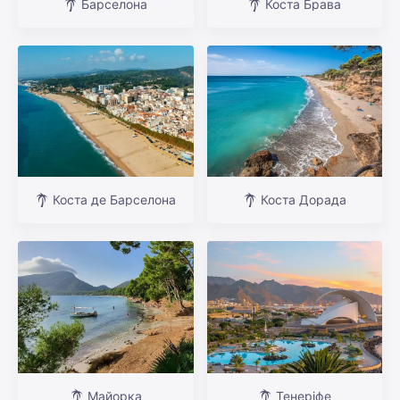
Барселона
Коста Брава
Коста де Барселона
Коста Дорада
Майорка
Тенеріфе