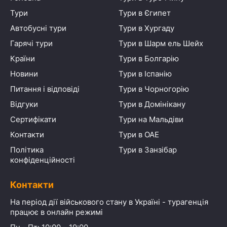
Тури
Тури в Єгипет
Автобусні тури
Тури в Хургаду
Гарячі тури
Тури в Шарм ель Шейх
Країни
Тури в Болгарію
Новини
Тури в Іспанію
Питання і відповіді
Тури в Чорногорію
Відгуки
Тури в Домінікану
Сертифікати
Тури на Мальдіви
Контакти
Тури в ОАЕ
Політика
Тури в Занзібар
конфіденційності
Контакти
На період дії військового стану в Україні - турагенція
працює в онлайн режимі