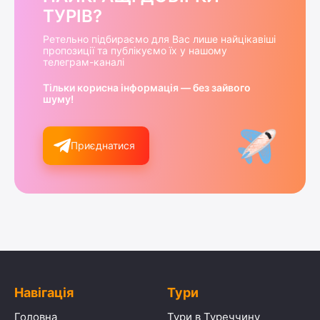
ТУРІВ?
Ретельно підбираємо для Вас лише найцікавіші
пропозиції та публікуємо їх у нашому
телеграм-каналі
Тільки корисна інформація — без зайвого
шуму!
Приєднатися
Навігація
Тури
Головна
Тури в Туреччину