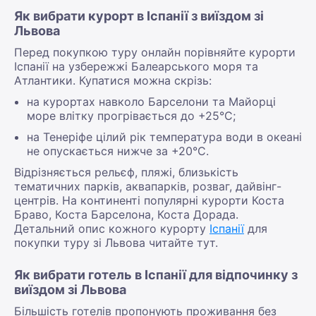
Як вибрати курорт в Іспанії з виїздом зі
Львова
Перед покупкою туру онлайн порівняйте курорти
Іспанії на узбережжі Балеарського моря та
Атлантики. Купатися можна скрізь:
на курортах навколо Барселони та Майорці
море влітку прогрівається до +25°С;
на Тенеріфе цілий рік температура води в океані
не опускається нижче за +20°С.
Відрізняється рельєф, пляжі, близькість
тематичних парків, аквапарків, розваг, дайвінг-
центрів. На континенті популярні курорти Коста
Браво, Коста Барселона, Коста Дорада.
Детальний опис кожного курорту
Іспанії
для
покупки туру зі Львова читайте тут.
Як вибрати готель в Іспанії для відпочинку з
виїздом зі Львова
Більшість готелів пропонують проживання без