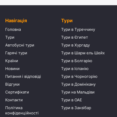
Навігація
Тури
Головна
Тури в Туреччину
Тури
Тури в Єгипет
Автобусні тури
Тури в Хургаду
Гарячі тури
Тури в Шарм ель Шейх
Країни
Тури в Болгарію
Новини
Тури в Іспанію
Питання і відповіді
Тури в Чорногорію
Відгуки
Тури в Домінікану
Сертифікати
Тури на Мальдіви
Контакти
Тури в ОАЕ
Політика
Тури в Занзібар
конфіденційності