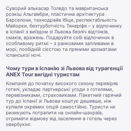
Суворий алькасар Толедо та мавританська
розкіш Альгамбри, пластична архітектура
Барселони, технодрайв Ібіци, респектабльність
Майорки, безтурботність Тенеріфе – у відпочинку
в Іспанії з виїздом зі Львова безліч відтінків,
смаків, вражень. Подаруйте собі відпочинок в
особливому ритмі – з ранковими запливами в
морі, пообідній сієстою та пряними ароматами
іспанської ночі.
Чому тури в Іспанію зі Львова від турагенції
ANEX Tour вигідні туристам
Компанія до початку високого сезону перевіряє
готелі, укладає партнерські угоди з готелями,
перевізниками, страховиками. Пакетний гарячий
тур до Іспанії зі Львова коштує дешевше, ніж
купівля окремих опцій самостійно. Туристи не
ризикують потрапити на онлайн-шахраїв,
отримати відмову від заселення в готель через
овербукінг.