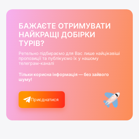
БАЖАЄТЕ ОТРИМУВАТИ
НАЙКРАЩІ ДОБІРКИ
ТУРІВ?
Ретельно підбираємо для Вас лише найцікавіші
пропозиції та публікуємо їх у нашому
телеграм-каналі
Тільки корисна інформація — без зайвого
шуму!
Приєднатися