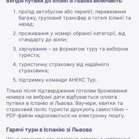
Вигідні путівки до Іспанії зі Львова включають:
проїзд автобусом або переліт, перевезення
багажу, груповий трансфер в готелі Іспанії та
назад;
проживання у номері обраної категорії, від
стандарту до вілли;
харчування – за форматом туру та вибором
туриста;
туристичну страховку від надійного
страховика;
підтримку команди АНЕКС Тур.
Тільки після підтвердження готелем бронювання
номера на вибрані дати відбувається оплата
путівки в Іспанію зі Львова. Ваучери, квитки та
страховий поліс туристи друкують самостійно –
PDF-файли надсилаються на електронну пошту.
Гарячі тури в Іспанію зі Львова
Шанс отримати сто відсотків сервісу з непоганою