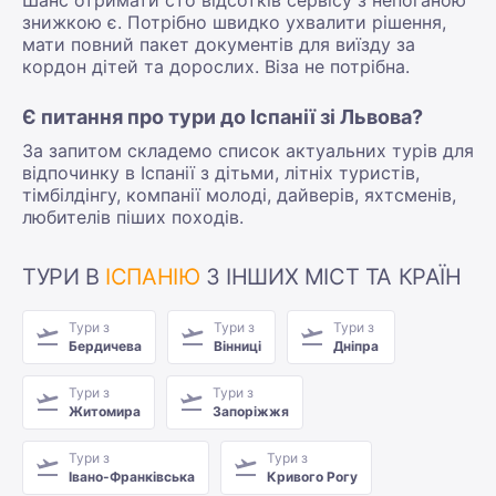
знижкою є. Потрібно швидко ухвалити рішення,
мати повний пакет документів для виїзду за
кордон дітей та дорослих. Віза не потрібна.
Є питання про тури до Іспанії зі Львова?
За запитом складемо список актуальних турів для
відпочинку в Іспанії з дітьми, літніх туристів,
тімбілдінгу, компанії молоді, дайверів, яхтсменів,
любителів піших походів.
ТУРИ В
ІСПАНІЮ
З ІНШИХ МІСТ ТА КРАЇН
Тури з
Тури з
Тури з
Бердичева
Вінниці
Дніпра
Тури з
Тури з
Житомира
Запоріжжя
Тури з
Тури з
Івано-Франківська
Кривого Рогу