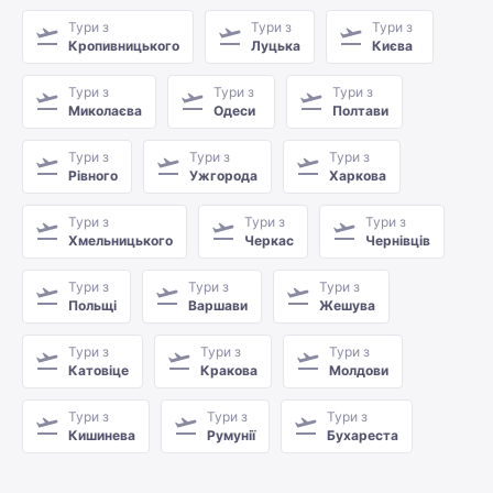
Тури з
Тури з
Тури з
Кропивницького
Луцька
Києва
Тури з
Тури з
Тури з
Миколаєва
Одеси
Полтави
Тури з
Тури з
Тури з
Рівного
Ужгорода
Харкова
Тури з
Тури з
Тури з
Хмельницького
Черкас
Чернівців
Тури з
Тури з
Тури з
Польщі
Варшави
Жешува
Тури з
Тури з
Тури з
Катовіце
Кракова
Молдови
Тури з
Тури з
Тури з
Кишинева
Румунії
Бухареста