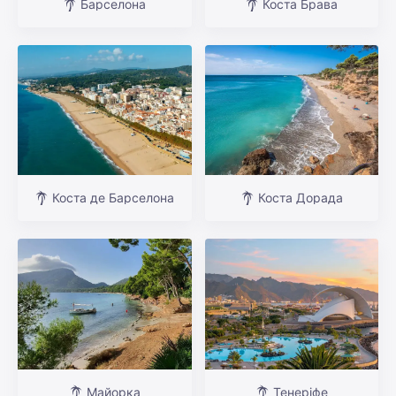
Барселона
Коста Брава
Коста де Барселона
Коста Дорада
Майорка
Тенеріфе