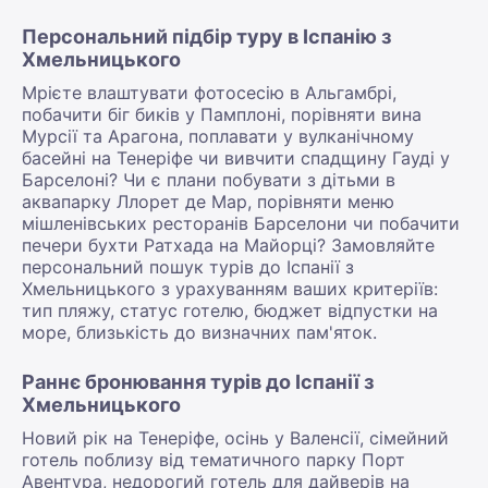
Персональний підбір туру в Іспанію з
Хмельницького
Мрієте влаштувати фотосесію в Альгамбрі,
побачити біг биків у Памплоні, порівняти вина
Мурсії та Арагона, поплавати у вулканічному
басейні на Тенеріфе чи вивчити спадщину Гауді у
Барселоні? Чи є плани побувати з дітьми в
аквапарку Ллорет де Мар, порівняти меню
мішленівських ресторанів Барселони чи побачити
печери бухти Ратхада на Майорці? Замовляйте
персональний пошук турів до Іспанії з
Хмельницького з урахуванням ваших критеріїв:
тип пляжу, статус готелю, бюджет відпустки на
море, близькість до визначних пам'яток.
Раннє бронювання турів до Іспанії з
Хмельницького
Новий рік на Тенеріфе, осінь у Валенсії, сімейний
готель поблизу від тематичного парку Порт
Авентура, недорогий готель для дайверів на