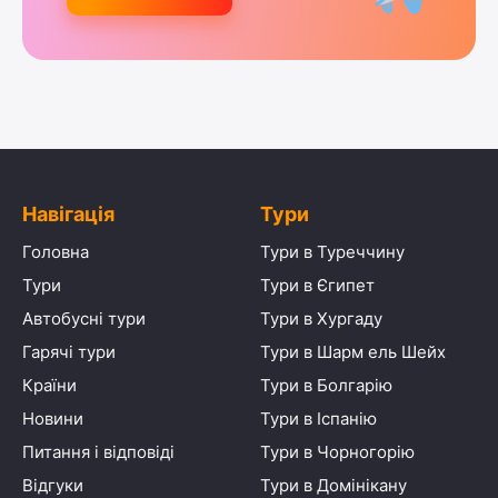
Навігація
Тури
Головна
Тури в Туреччину
Тури
Тури в Єгипет
Автобусні тури
Тури в Хургаду
Гарячі тури
Тури в Шарм ель Шейх
Країни
Тури в Болгарію
Новини
Тури в Іспанію
Питання і відповіді
Тури в Чорногорію
Відгуки
Тури в Домінікану