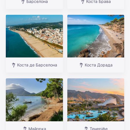
Барселона
Коста Брава
Коста де Барселона
Коста Дорада
Майорка
Тенеріфе