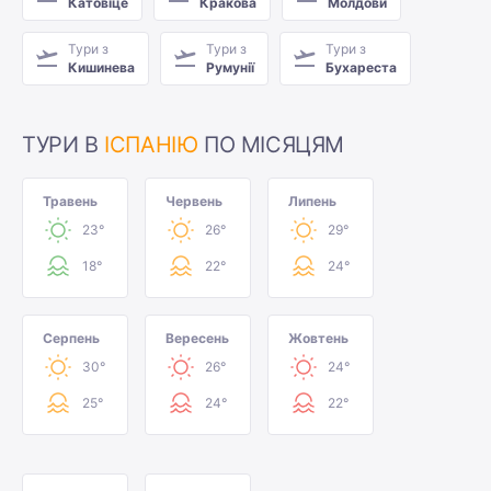
Катовіце
Кракова
Молдови
Тури з
Тури з
Тури з
Кишинева
Румунії
Бухареста
ТУРИ В
ІСПАНІЮ
ПО МІСЯЦЯМ
Травень
Червень
Липень
23°
26°
29°
18°
22°
24°
Серпень
Вересень
Жовтень
30°
26°
24°
25°
24°
22°