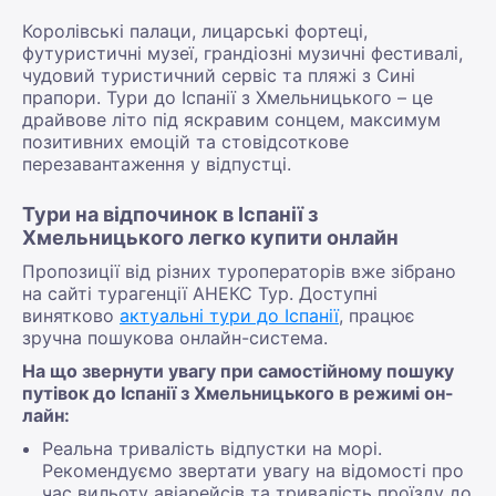
Королівські палаци, лицарські фортеці,
футуристичні музеї, грандіозні музичні фестивалі,
чудовий туристичний сервіс та пляжі з Сині
прапори. Тури до Іспанії з Хмельницького – це
драйвове літо під яскравим сонцем, максимум
позитивних емоцій та стовідсоткове
перезавантаження у відпустці.
Тури на відпочинок в Іспанії з
Хмельницького легко купити онлайн
Пропозиції від різних туроператорів вже зібрано
на сайті турагенції АНЕКС Тур. Доступні
винятково
актуальні тури до Іспанії
, працює
зручна пошукова онлайн-система.
На що звернути увагу при самостійному пошуку
путівок до Іспанії з Хмельницького в режимі он-
лайн:
Реальна тривалість відпустки на морі.
Рекомендуємо звертати увагу на відомості про
час вильоту авіарейсів та тривалість проїзду до