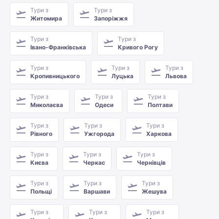
Тури з
Тури з
Житомира
Запоріжжя
Тури з
Тури з
Івано-Франківська
Кривого Рогу
Тури з
Тури з
Тури з
Кропивницького
Луцька
Львова
Тури з
Тури з
Тури з
Миколаєва
Одеси
Полтави
Тури з
Тури з
Тури з
Рівного
Ужгорода
Харкова
Тури з
Тури з
Тури з
Києва
Черкас
Чернівців
Тури з
Тури з
Тури з
Польщі
Варшави
Жешува
Тури з
Тури з
Тури з