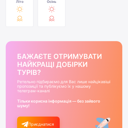
Літо
Осінь
БАЖАЄТЕ ОТРИМУВАТИ
НАЙКРАЩІ ДОБІРКИ
ТУРІВ?
Ретельно підбираємо для Вас лише найцікавіші
пропозиції та публікуємо їх у нашому
телеграм-каналі
Тільки корисна інформація — без зайвого
шуму!
Приєднатися