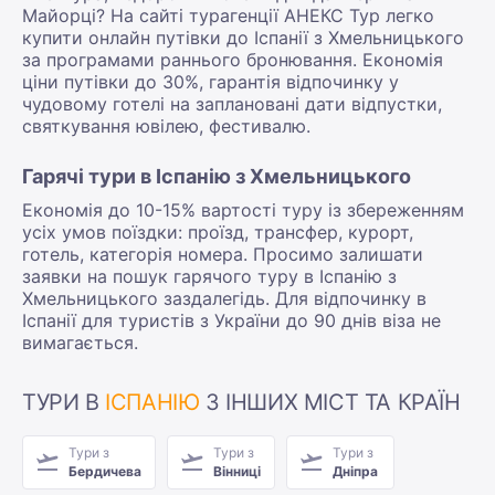
Майорці? На сайті турагенції АНЕКС Тур легко
купити онлайн путівки до Іспанії з Хмельницького
за програмами раннього бронювання. Економія
ціни путівки до 30%, гарантія відпочинку у
чудовому готелі на заплановані дати відпустки,
святкування ювілею, фестивалю.
Гарячі тури в Іспанію з Хмельницького
Економія до 10-15% вартості туру із збереженням
усіх умов поїздки: проїзд, трансфер, курорт,
готель, категорія номера. Просимо залишати
заявки на пошук гарячого туру в Іспанію з
Хмельницького заздалегідь. Для відпочинку в
Іспанії для туристів з України до 90 днів віза не
вимагається.
ТУРИ В
ІСПАНІЮ
З ІНШИХ МІСТ ТА КРАЇН
Тури з
Тури з
Тури з
Бердичева
Вінниці
Дніпра