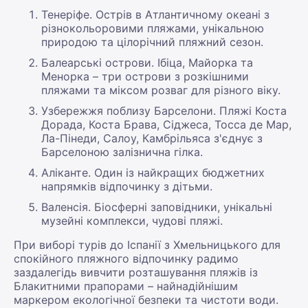
Тенеріфе. Острів в Атлантичному океані з
різнокольоровими пляжами, унікальною
природою та цілорічний пляжний сезон.
Балеарські острови. Ібіца, Майорка та
Менорка – три острови з розкішними
пляжами та міксом розваг для різного віку.
Узбережжя поблизу Барселони. Пляжі Коста
Дорада, Коста Брава, Сіджеса, Тосса де Мар,
Ла-Пінеди, Салоу, Камбрільяса з'єднує з
Барселоною залізнична гілка.
Аліканте. Один із найкращих бюджетних
напрямків відпочинку з дітьми.
Валенсія. Біосферні заповідники, унікальні
музейні комплекси, чудові пляжі.
При виборі турів до Іспанії з Хмельницького для
спокійного пляжного відпочинку радимо
заздалегідь вивчити розташування пляжів із
Блакитними прапорами – найнадійнішим
маркером екологічної безпеки та чистоти води.