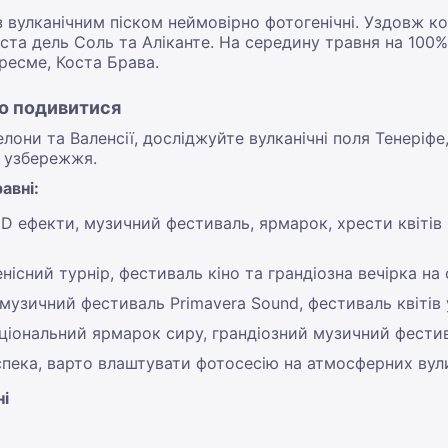
і з вулканічним піском неймовірно фотогенічні. Уздовж
та дель Соль та Аліканте. На середину травня на 100%
ресме, Коста Брава.
що подивитися
лони та Валенсії, досліджуйте вулканічні поля Тенеріфе
 узбережжя.
авні:
3D ефекти, музичний фестиваль, ярмарок, хрести квітів
енісний турнір, фестиваль кіно та грандіозна вечірка на 
 музичний фестиваль Primavera Sound, фестиваль квітів 
аціональний ярмарок сиру, грандіозний музичний фест
 спека, варто влаштувати фотосесію на атмосферних вули
ні