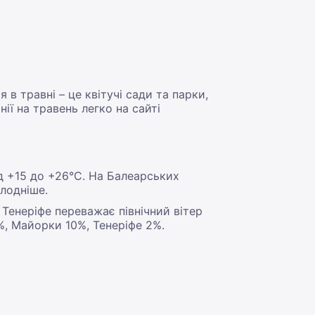
в травні – це квітучі сади та парки,
ії на травень легко на сайті
д +15 до +26°С. На Балеарських
олодніше.
 Тенеріфе переважає північний вітер
8%, Майорки 10%, Тенеріфе 2%.