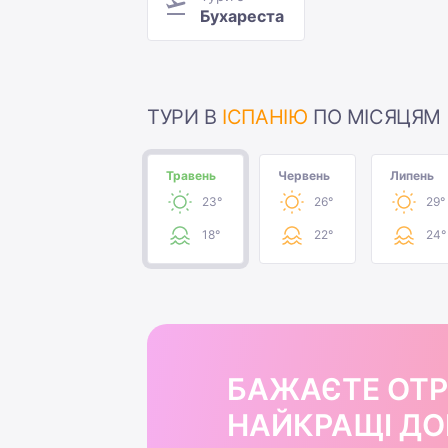
Бухареста
ТУРИ В
ІСПАНІЮ
ПО МІСЯЦЯМ
Травень
Червень
Липень
23°
26°
29°
18°
22°
24°
БАЖАЄТЕ ОТ
НАЙКРАЩІ ДОБ