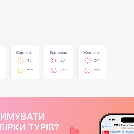
Серпень
Вересень
Жовтень
30°
26°
24°
25°
24°
22°
РИМУВАТИ
ІРКИ ТУРІВ?