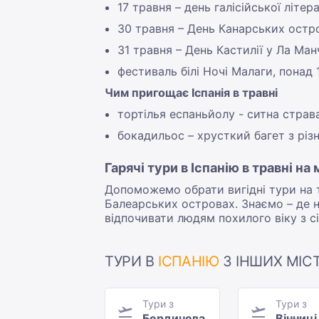
17 травня – день галісійської літе
30 травня – День Канарських остро
31 травня – День Кастилії у Ла Ман
фестиваль білі Ночі Малаги, понад
Чим пригощає Іспанія в травні
тортілья еспаньйолу - ситна страва,
бокадильос – хрусткий багет з різ
Гарячі тури в Іспанію в травні на
Допоможемо обрати вигідні тури на тр
Балеарських островах. Знаємо – де н
відпочивати людям похилого віку з сі
ТУРИ В
ІСПАНІЮ
З ІНШИХ МІСТ
Тури з
Тури з
Бердичева
Вінниці