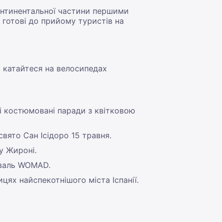
 континентальної частини першими
 готові до прийому туристів на
, катайтеся на велосипедах
 і костюмовані паради з квітковою
свято Сан Ісідоро 15 травня.
у Жироні.
иваль WOMAD.
цях найспекотнішого міста Іспанії.