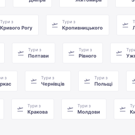
Тури з
Тури з
Т
Кривого Рогу
Кропивницького
Тури з
Тури з
Тур
Полтави
Рівного
Уж
и з
Тури з
Тури з
ркас
Чернівців
Польщі
Тури з
Тури з
Ту
Кракова
Молдови
К