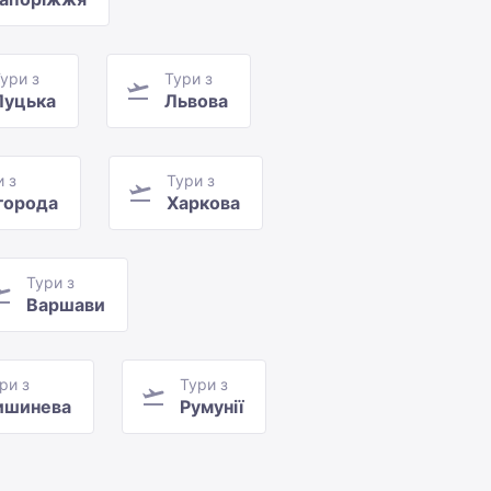
ури з
Тури з
Луцька
Львова
и з
Тури з
города
Харкова
Тури з
Варшави
ри з
Тури з
ишинева
Румунії