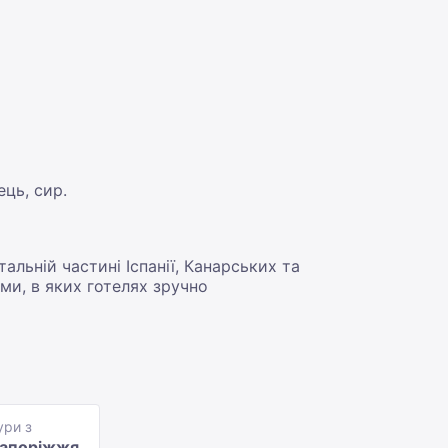
ць, сир.
альній частині Іспанії, Канарських та
ми, в яких готелях зручно
ури з
апоріжжя