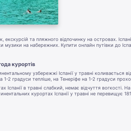
 екскурсій та пляжного відпочинку на островах. Іспанія 
и музики на набережних. Купити онлайн путівки до Іспан
огода курортів
нентальному узбережжі Іспанії у травні коливається ві
 на 1-2 градуси тепліше, на Тенеріфе на 1-2 градуси прох
 Іспанії в травні слабкий, немає відчуття вогкості. На
тинентальних курортах Іспанії у травні не перевищує 1