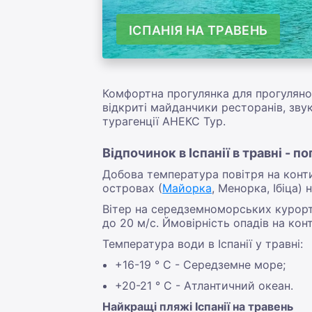
ІСПАНІЯ НА ТРАВЕНЬ
Комфортна прогулянка для прогулянок,
відкриті майданчики ресторанів, звук
турагенції АНЕКС Тур.
Відпочинок в Іспанії в травні - п
Добова температура повітря на конти
островах (
Майорка
, Менорка, Ібіца)
Вітер на середземноморських курортах
до 20 м/с. Ймовірність опадів на кон
Температура води в Іспанії у травні:
+16-19 ° С - Середземне море;
+20-21 ° С - Атлантичний океан.
Найкращі пляжі Іспанії на травень