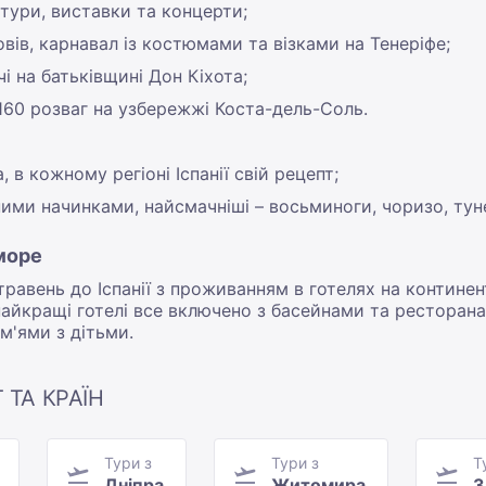
ратури, виставки та концерти;
вів, карнавал із костюмами та візками на Тенеріфе;
чі на батьківщині Дон Кіхота;
 160 розваг на узбережжі Коста-дель-Соль.
 в кожному регіоні Іспанії свій рецепт;
ними начинками, найсмачніші – восьминоги, чоризо, туне
 море
авень до Іспанії з проживанням в готелях на континент
айкращі готелі все включено з басейнами та ресторана
м'ями з дітьми.
 ТА КРАЇН
Тури з
Тури з
Т
Дніпра
Житомира
З