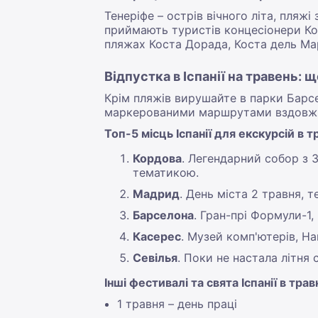
Тенеріфе – острів вічного літа, пляж
приймають туристів концесіонери Кос
пляжах Коста Дорада, Коста дель Ма
Відпустка в Іспанії на травень: 
Крім пляжів вирушайте в парки Барсе
маркерованими маршрутами вздовж
Топ-5 місць Іспанії для екскурсій в тр
Кордова
. Легендарний собор з 
тематикою.
Мадрид
. День міста 2 травня, т
Барселона
. Гран-прі Формули-1,
Касерес
. Музей комп'ютерів, Н
Севілья
. Поки не настала літня
Інші фестивалі та свята Іспанії в трав
1 травня – день праці