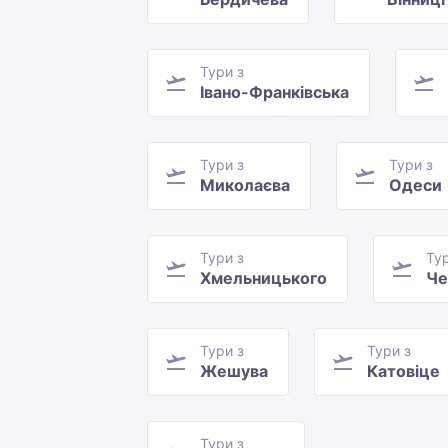
Тури з
Івано-Франківська
Тури з
Тури з
Миколаєва
Одеси
Тури з
Тур
Хмельницького
Че
Тури з
Тури з
Жешува
Катовіце
Тури з