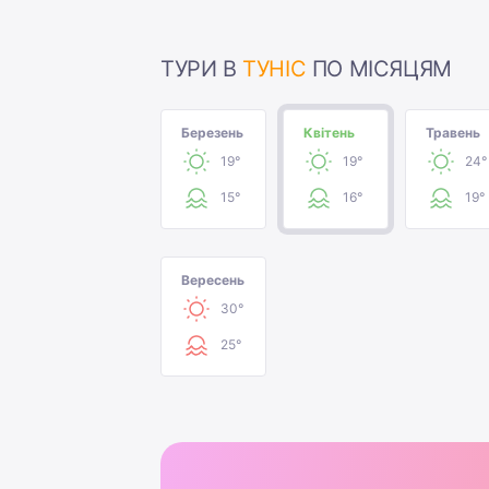
ТУРИ В
ТУНІС
ПО МІСЯЦЯМ
Березень
Квітень
Травень
19°
19°
24°
15°
16°
19°
Вересень
30°
25°