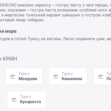
НЕСКО внесено хариссу – гостру пасту з чилі перцю, ч
бою, коржами – гостра паста розкриває особливі ноти зв
з мергесом: туніський варіант шакшуки з гострою ковб
ктовий лікер тибарин.
 на море
урів в готелі Тунісу на квітень. Легко порівняти ціни, 
А КРАЇН
Тури з
Тури з
Ту
Молдови
Кишинева
П
Тури з
Бухареста