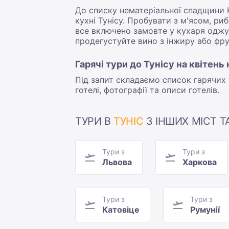
До списку нематеріальної спадщини Ю
кухні Тунісу. Пробувати з м'ясом, ри
все включено замовте у кухаря оджу 
продегустуйте вино з інжиру або фру
Гарячі тури до Тунісу на квітень
Під запит складаємо список гарячих т
готелі, фотографії та описи готелів.
ТУРИ В
ТУНІС
З ІНШИХ МІСТ Т
Тури з
Тури з
Львова
Харкова
Тури з
Тури з
Катовіце
Румунії