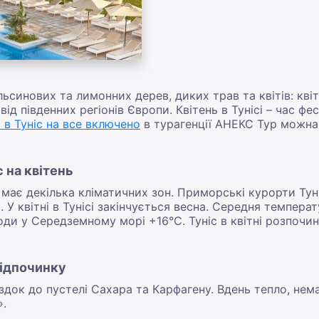
синових та лимонних дерев, диких трав та квітів: кві
ід південних регіонів Європи. Квітень в Тунісі – час фе
 в Туніс на все включено
в турагенції АНЕКС Тур можна 
с на квітень
на має декілька кліматичних зон. Приморські курорти Ту
 У квітні в Тунісі закінчується весна. Середня темпера
ди у Середземному морі +16°С. Туніс в квітні розпочи
 відпочинку
оїздок до пустелі Сахара та Карфагену. Вдень тепло, не
».