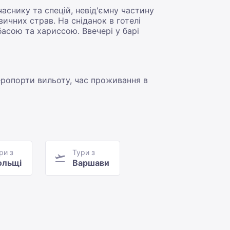
аснику та спецій, невід'ємну частину
ичних страв. На сніданок в готелі
асою та хариссою. Ввечері у барі
аеропорти вильоту, час проживання в
ри з
Тури з
ольщі
Варшави