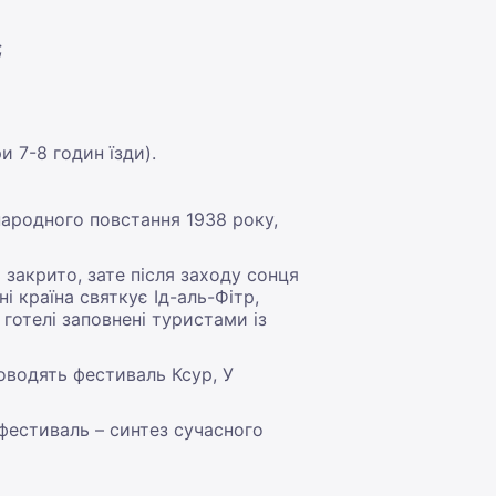
;
и 7-8 годин їзди).
ї народного повстання 1938 року,
 закрито, зате після заходу сонця
і країна святкує Ід-аль-Фітр,
 готелі заповнені туристами із
роводять фестиваль Ксур, У
фестиваль – синтез сучасного