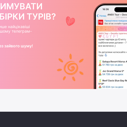
РИМУВАТИ
ІРКИ ТУРІВ?
ише найцікавіші
нашому телеграм-
ез зайвого шуму!