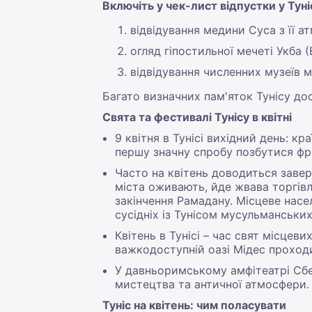
Включіть у чек-лист відпустки у Тунісі
відвідування медини Суса з її
огляд гіпостильної мечеті Укба 
відвідування численних музеїв 
Багато визначних пам'яток Тунісу дос
Свята та фестивалі Тунісу в квітні
9 квітня в Тунісі вихідний день: кр
першу значну спробу позбутися фр
Часто на квітень доводиться завер
міста оживають, йде жвава торгівля
закінчення Рамадану. Місцеве насел
сусідніх із Тунісом мусульманських
Квітень в Тунісі – час свят місцев
важкодоступній оазі Мідес проход
У давньоримському амфітеатрі Сбе
мистецтва та античної атмосфери.
Туніс на квітень: чим поласувати