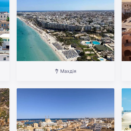
Махдія