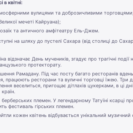
 в квітні:
 атмосферними вулицями та доброзичливими торговцями
(Великої мечеті Кайруана);
мозаїк та античного амфітеатру Ель-Джем.
тупні на шляху до пустелі Сахара (від столиці до Сахар
аїна відзначає День мучеників, згадує про трагічні поді
анцузького протекторату.
шення Рамадану. Під час посту багато ресторанів вдень
, працюють ресторани та вуличні торговці їжею. Три дн
ення веселиться, пригощає дітлахів цукерками, в ці дні
 країн.
их берберських племен. У легендарному Татуїні ксарці п
ить фестиваль гірських племен.
йтли кожен квітень відбувається унікальний музичний 