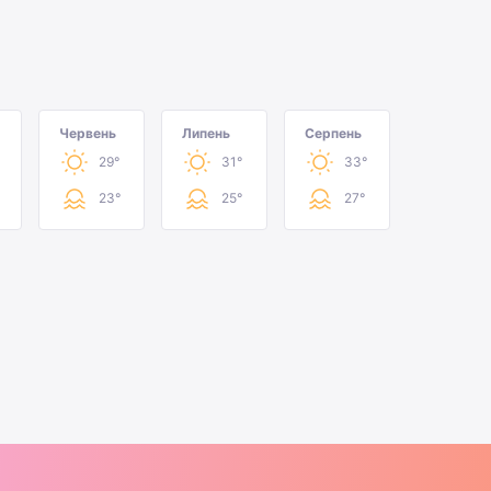
Червень
Липень
Серпень
29°
31°
33°
23°
25°
27°