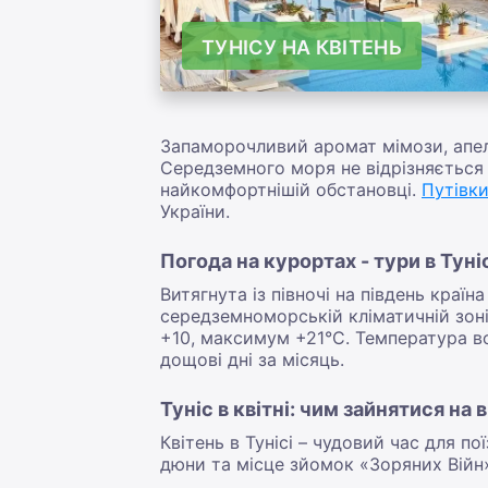
ТУНІСУ НА КВІТЕНЬ
Запаморочливий аромат мімози, апель
Середземного моря не відрізняється в
найкомфортнішій обстановці.
Путівки
України.
Погода на курортах - тури в Туні
Витягнута із півночі на південь краї
середземноморській кліматичній зоні.
+10, максимум +21°С. Температура во
дощові дні за місяць.
Туніс в квітні: чим зайнятися на
Квітень в Тунісі – чудовий час для п
дюни та місце зйомок «Зоряних Війн