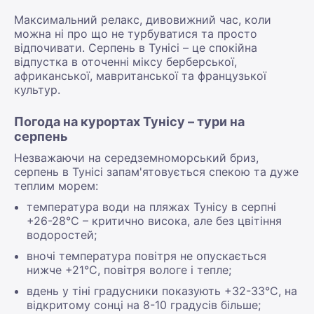
Максимальний релакс, дивовижний час, коли
можна ні про що не турбуватися та просто
відпочивати. Серпень в Тунісі – це спокійна
відпустка в оточенні міксу берберської,
африканської, мавританської та французької
культур.
Погода на курортах Тунісу – тури на
серпень
Незважаючи на середземноморський бриз,
серпень в Тунісі запам'ятовується спекою та дуже
теплим морем:
температура води на пляжах Тунісу в серпні
+26-28°С – критично висока, але без цвітіння
водоростей;
вночі температура повітря не опускається
нижче +21°С, повітря вологе і тепле;
вдень у тіні градусники показують +32-33°С, на
відкритому сонці на 8-10 градусів більше;