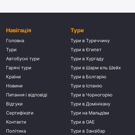
Навігація
Тури
Головна
Тури в Туреччину
Тури
Тури в Єгипет
Автобусні тури
Тури в Хургаду
Гарячі тури
Тури в Шарм ель Шейх
Країни
Тури в Болгарію
Новини
Тури в Іспанію
Питання і відповіді
Тури в Чорногорію
Відгуки
Тури в Домінікану
Сертифікати
Тури на Мальдіви
Контакти
Тури в ОАЕ
Політика
Тури в Занзібар