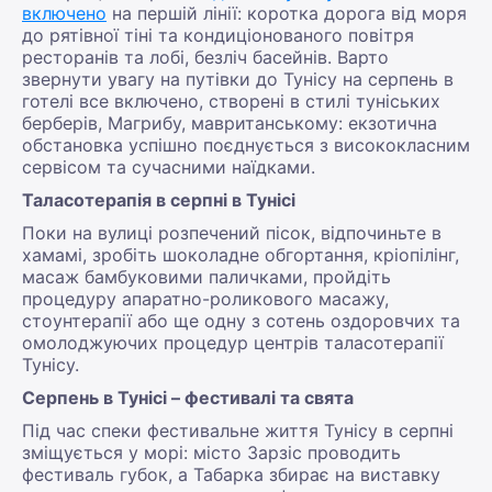
включено
на першій лінії: коротка дорога від моря
до рятівної тіні та кондиціонованого повітря
ресторанів та лобі, безліч басейнів. Варто
звернути увагу на путівки до Тунісу на серпень в
готелі все включено, створені в стилі туніських
берберів, Магрибу, мавританському: екзотична
обстановка успішно поєднується з висококласним
сервісом та сучасними наїдками.
Таласотерапія в серпні в Тунісі
Поки на вулиці розпечений пісок, відпочиньте в
хамамі, зробіть шоколадне обгортання, кріопілінг,
масаж бамбуковими паличками, пройдіть
процедуру апаратно-роликового масажу,
стоунтерапії або ще одну з сотень оздоровчих та
омолоджуючих процедур центрів таласотерапії
Тунісу.
Серпень в Тунісі – фестивалі та свята
Під час спеки фестивальне життя Тунісу в серпні
зміщується у морі: місто Зарзіс проводить
фестиваль губок, а Табарка збирає на виставку