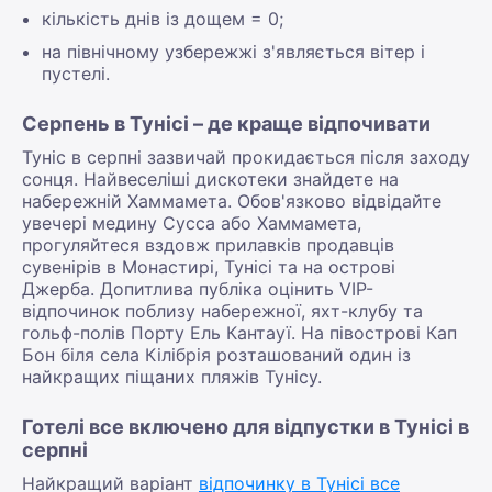
кількість днів із дощем = 0;
на північному узбережжі з'являється вітер і
пустелі.
Серпень в Тунісі – де краще відпочивати
Туніс в серпні зазвичай прокидається після заходу
сонця. Найвеселіші дискотеки знайдете на
набережній Хаммамета. Обов'язково відвідайте
увечері медину Сусса або Хаммамета,
прогуляйтеся вздовж прилавків продавців
сувенірів в Монастирі, Тунісі та на острові
Джерба. Допитлива публіка оцінить VIP-
відпочинок поблизу набережної, яхт-клубу та
гольф-полів Порту Ель Кантауї. На півострові Кап
Бон біля села Кілібрія розташований один із
найкращих піщаних пляжів Тунісу.
Готелі все включено для відпустки в Тунісі в
серпні
Найкращий варіант
відпочинку в Тунісі все