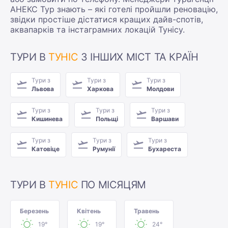
АНЕКС Тур знають – які готелі пройшли реновацію,
звідки простіше дістатися кращих дайв-спотів,
аквапарків та інстаграмних локацій Тунісу.
ТУРИ В
ТУНІС
З ІНШИХ МІСТ ТА КРАЇН
Тури з
Тури з
Тури з
Львова
Харкова
Молдови
Тури з
Тури з
Тури з
Кишинева
Польщі
Варшави
Тури з
Тури з
Тури з
Катовіце
Румунії
Бухареста
ТУРИ В
ТУНІС
ПО МІСЯЦЯМ
Березень
Квітень
Травень
19°
19°
24°