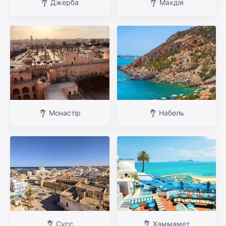
Джерба
Махдія
Монастір
Набель
Сусс
Хаммамет