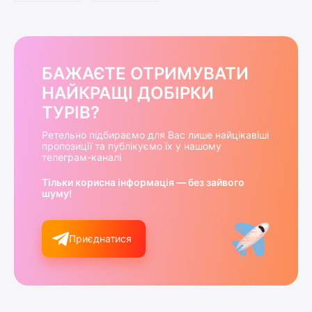
БАЖАЄТЕ ОТРИМУВАТИ
НАЙКРАЩІ ДОБІРКИ
ТУРІВ?
Ретельно підбираємо для Вас лише найцікавіші
пропозиції та публікуємо їх у нашому
телеграм-каналі
Тільки корисна інформація — без зайвого
шуму!
Приєднатися