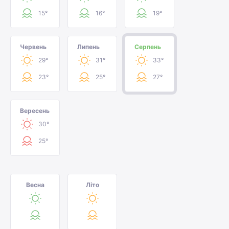
15°
16°
19°
Червень
Липень
Серпень
29°
31°
33°
23°
25°
27°
Вересень
30°
25°
Весна
Літо