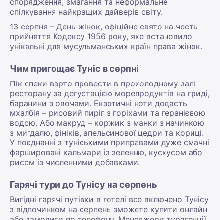
спорядження, змагання та неформальне
спілкування найкращих дайверів світу.
13 серпня – День жінок, офіційне свято на честь
прийняття Кодексу 1956 року, яке встановило
унікальні для мусульманських країн права жінок.
Чим пригощає Туніс в серпні
Пік спеки варто провести в прохолодному залі
ресторану за дегустацією морепродуктів на гриді,
баранини з овочами. Екзотичні ноти додасть
мхалбія – рисовий пиріг з горіхами та геранієвою
водою. Або макруд – коржик з манки з начинкою
з мигдалю, фініків, апельсинової цедри та кориці.
У поєднанні з туніськими приправами дуже смачні
фаршировані кальмари із зеленню, кускусом або
рисом із численними добавками.
Гарячі тури до Тунісу на серпень
Вигідні гарячі путівки в готелі все включено Тунісу
з відпочинком на серпень зможете купити онлайн
або замовити по телефону. Менеджери турагенції