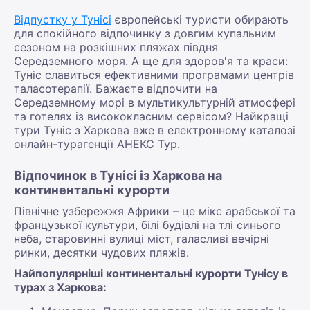
Відпустку у Тунісі
європейські туристи обирають
для спокійного відпочинку з довгим купальним
сезоном на розкішних пляжах півдня
Середземного моря. А ще для здоров'я та краси:
Туніс славиться ефективними програмами центрів
таласотерапії. Бажаєте відпочити на
Середземному морі в мультикультурній атмосфері
та готелях із висококласним сервісом? Найкращі
тури Туніс з Харкова вже в електронному каталозі
онлайн-турагенції АНЕКС Тур.
Відпочинок в Тунісі із Харкова на
континентальні курорти
Північне узбережжя Африки – це мікс арабської та
французької культури, білі будівлі на тлі синього
неба, старовинні вулиці міст, галасливі вечірні
ринки, десятки чудових пляжів.
Найпопулярніші континентальні курорти Тунісу в
турах з Харкова: