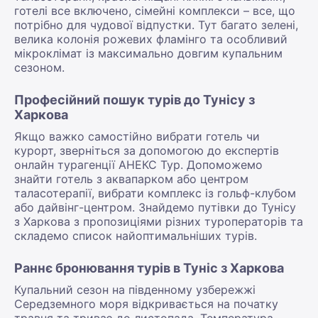
готелі все включено, сімейні комплекси – все, що
потрібно для чудової відпустки. Тут багато зелені,
велика колонія рожевих фламінго та особливий
мікроклімат із максимально довгим купальним
сезоном.
Професійний пошук турів до Тунісу з
Харкова
Якщо важко самостійно вибрати готель чи
курорт, зверніться за допомогою до експертів
онлайн турагенції АНЕКС Тур. Допоможемо
знайти готель з аквапарком або центром
таласотерапії, вибрати комплекс із гольф-клубом
або дайвінг-центром. Знайдемо путівки до Тунісу
з Харкова з пропозиціями різних туроператорів та
складемо список найоптимальніших турів.
Раннє бронювання турів в Туніс з Харкова
Купальний сезон на південному узбережжі
Середземного моря відкривається на початку
травня та триває до листопада. Температура