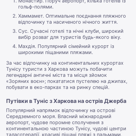
Монастир. Поруч аеропорт, кілька готелів із
гольф-полями.
Хаммамет. Оптимальне поєднання пляжного
відпочинку та насиченого нічного життя.
Сус. Сучасні готелі та нічні клуби, широкий
вибір розваг для туристів будь-якого віку.
Махдія. Популярний сімейний курорт із
широкими піщаними пляжами.
За час відпочинку на континентальних курортах
Тунісу туристи з Харкова можуть побачити
легендарні античні міста та місця зйомок
«Зоряних воєн»; покататися пустелею на джипах,
побувати в еко-парках та на ринку спецій.
Путівки в Туніс з Харкова на острів Джерба
Популярний напрямок відпочинку на острові
Середземного моря. Власний міжнародний
аеропорт, чудове поромне сполучення з
континентальною частиною Тунісу, чудові центри
таласотерапії, красиві піщані пляжі з пальмами,