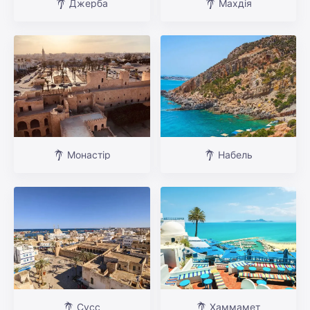
Джерба
Махдія
Монастір
Набель
Сусс
Хаммамет