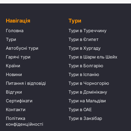
Навігація
Тури
Головна
Тури в Туреччину
Тури
Тури в Єгипет
Автобусні тури
Тури в Хургаду
Гарячі тури
Тури в Шарм ель Шейх
Країни
Тури в Болгарію
Новини
Тури в Іспанію
Питання і відповіді
Тури в Чорногорію
Відгуки
Тури в Домінікану
Сертифікати
Тури на Мальдіви
Контакти
Тури в ОАЕ
Політика
Тури в Занзібар
конфіденційності