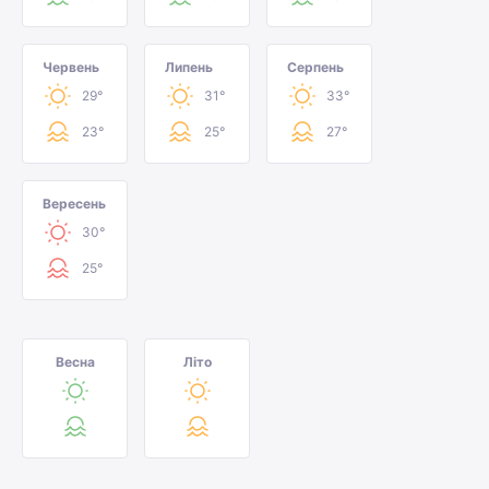
Червень
Липень
Серпень
29°
31°
33°
23°
25°
27°
Вересень
30°
25°
Весна
Літо