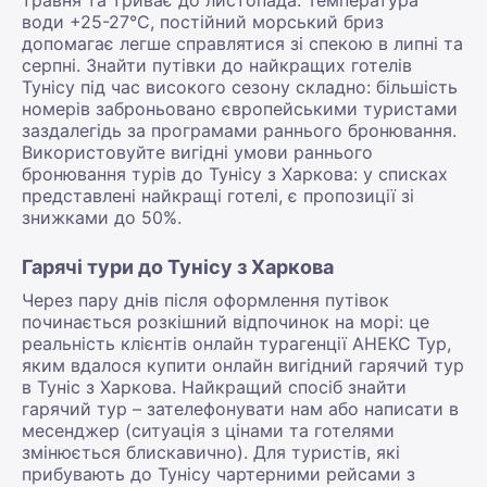
води +25-27°С, постійний морський бриз
допомагає легше справлятися зі спекою в липні та
серпні. Знайти путівки до найкращих готелів
Тунісу під час високого сезону складно: більшість
номерів заброньовано європейськими туристами
заздалегідь за програмами раннього бронювання.
Використовуйте вигідні умови раннього
бронювання турів до Тунісу з Харкова: у списках
представлені найкращі готелі, є пропозиції зі
знижками до 50%.
Гарячі тури до Тунісу з Харкова
Через пару днів після оформлення путівок
починається розкішний відпочинок на морі: це
реальність клієнтів онлайн турагенції АНЕКС Тур,
яким вдалося купити онлайн вигідний гарячий тур
в Туніс з Харкова. Найкращий спосіб знайти
гарячий тур – зателефонувати нам або написати в
месенджер (ситуація з цінами та готелями
змінюється блискавично). Для туристів, які
прибувають до Тунісу чартерними рейсами з