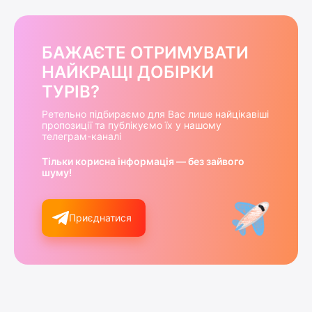
БАЖАЄТЕ ОТРИМУВАТИ
НАЙКРАЩІ ДОБІРКИ
ТУРІВ?
Ретельно підбираємо для Вас лише найцікавіші
пропозиції та публікуємо їх у нашому
телеграм-каналі
Тільки корисна інформація — без зайвого
шуму!
Приєднатися