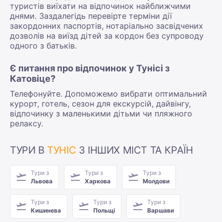
туристів виїхати на відпочинок найближчими
днями. Заздалегідь перевірте терміни дії
закордонних паспортів, нотаріально засвідчених
дозволів на виїзд дітей за кордон без супроводу
одного з батьків.
Є питання про відпочинок у Тунісі з
Катовіце?
Телефонуйте. Допоможемо вибрати оптимальний
курорт, готель, сезон для екскурсій, дайвінгу,
відпочинку з маленькими дітьми чи пляжного
релаксу.
ТУРИ В
ТУНІС
З ІНШИХ МІСТ ТА КРАЇН
Тури з
Тури з
Тури з
Львова
Харкова
Молдови
Тури з
Тури з
Тури з
Кишинева
Польщі
Варшави