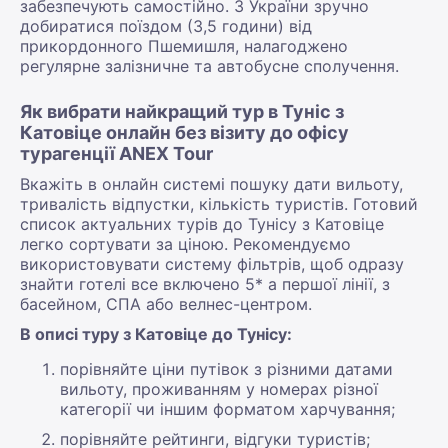
забезпечують самостійно. З України зручно
добиратися поїздом (3,5 години) від
прикордонного Пшемишля, налагоджено
регулярне залізничне та автобусне сполучення.
Як вибрати найкращий тур в Туніс з
Катовіце онлайн без візиту до офісу
турагенції ANEX Tour
Вкажіть в онлайн системі пошуку дати вильоту,
тривалість відпустки, кількість туристів. Готовий
список актуальних турів до Тунісу з Катовіце
легко сортувати за ціною. Рекомендуємо
використовувати систему фільтрів, щоб одразу
знайти готелі все включено 5* а першої лінії, з
басейном, СПА або велнес-центром.
В описі туру з Катовіце до Тунісу:
порівняйте ціни путівок з різними датами
вильоту, проживанням у номерах різної
категорії чи іншим форматом харчування;
порівняйте рейтинги, відгуки туристів;