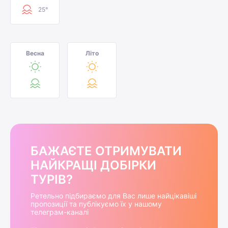
25°
Весна
Літо
БАЖАЄТЕ ОТРИМУВАТИ
НАЙКРАЩІ ДОБІРКИ
ТУРІВ?
Ретельно підбираємо для Вас лише найцікавіші
пропозиції та публікуємо їх у нашому
телеграм-каналі