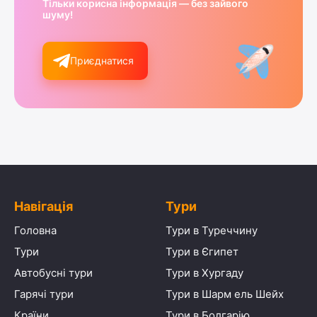
Тільки корисна інформація — без зайвого
шуму!
Приєднатися
Навігація
Тури
Головна
Тури в Туреччину
Тури
Тури в Єгипет
Автобусні тури
Тури в Хургаду
Гарячі тури
Тури в Шарм ель Шейх
Країни
Тури в Болгарію