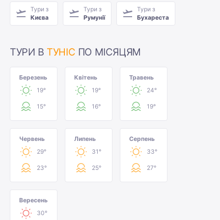
Тури з
Тури з
Тури з
Києва
Румунії
Бухареста
ТУРИ В
ТУНІС
ПО МІСЯЦЯМ
Березень
Квітень
Травень
19°
19°
24°
15°
16°
19°
Червень
Липень
Серпень
29°
31°
33°
23°
25°
27°
Вересень
30°