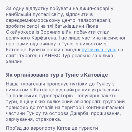
За одну відпустку побувати на джип-сафарі у
найбільшій пустелі світу, відпочити в
середземноморському центрі таласотерапії,
зробити селфі на тлі батьківщини Люка
Скайуокера із Зоряних війн, побачити сліди
величного Карфагена. І це лише частина насиченої
програми відпочинку в Тунісі з вильотом з
Катовіце. Купити онлайн вигідні
путівки в Туніс
на
сайті турагенції АНЕКС Тур реально за кілька
хвилин.
Як організовано тур в Туніс з Катовіце
Наша турагенція пропонує путівки до Тунісу з
вильотом з Катовіце від найкращих українських
та польських туроператорів. Популярні пакетні
тури, в ціну яких включений авіапереліт, груповий
трансфер до готелів на території континентальної
частини Тунісу та острова Джерба, проживання,
харчування, страховка.
Проїзд до аеропорту Катовіце туристи