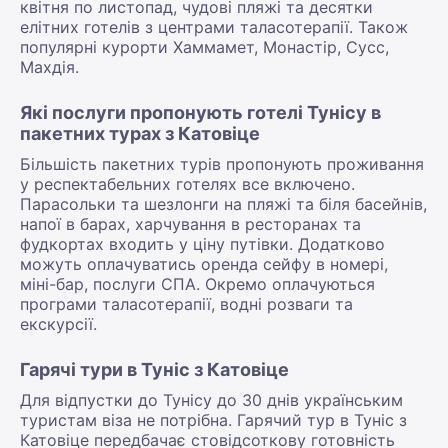
квітня по листопад, чудові пляжі та десятки
елітних готелів з центрами таласотерапії. Також
популярні курорти Хаммамет, Монастір, Сусс,
Махдія.
Які послуги пропонують готелі Тунісу в
пакетних турах з Катовіце
Більшість пакетних турів пропонують проживання
у респектабельних готелях все включено.
Парасольки та шезлонги на пляжі та біля басейнів,
напої в барах, харчування в ресторанах та
фудкортах входить у ціну путівки. Додатково
можуть оплачуватись оренда сейфу в номері,
міні-бар, послуги СПА. Окремо оплачуються
програми таласотерапії, водні розваги та
екскурсії.
Гарячі тури в Туніс з Катовіце
Для відпустки до Тунісу до 30 днів українським
туристам віза не потрібна. Гарячий тур в Туніс з
Катовіце передбачає стовідсоткову готовність