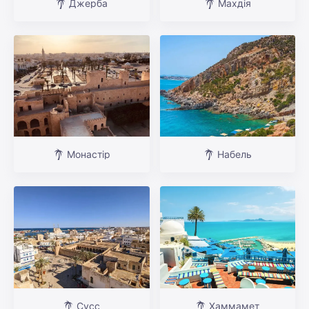
Джерба
Махдія
Монастір
Набель
Сусс
Хаммамет