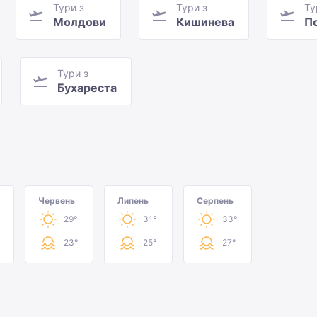
Тури з
Тури з
Ту
Молдови
Кишинева
П
Тури з
Бухареста
Червень
Липень
Серпень
29°
31°
33°
23°
25°
27°