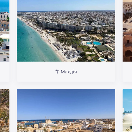
Махдія