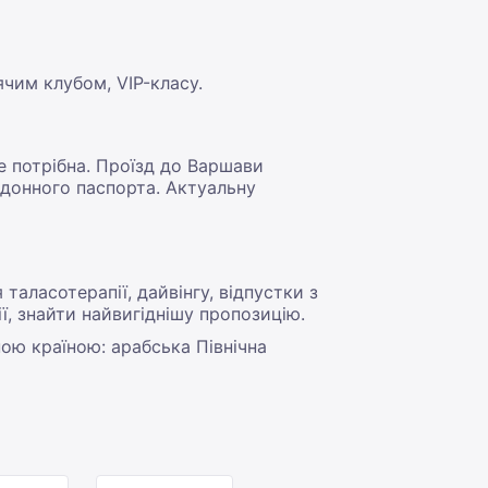
ячим клубом, VIP-класу.
е потрібна. Проїзд до Варшави
рдонного паспорта. Актуальну
таласотерапії, дайвінгу, відпустки з
ії, знайти найвигіднішу пропозицію.
ною країною: арабська Північна