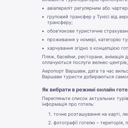
авіапереліт регулярним або чартер
груповий трансфер у Тунісі від ае
трансферу;
обов'язкове туристичне страхуван
проживання у номері, категорію т
харчування згідно з концепцією го
Пляж, басейни, ресторани, анімація д
оплачуються послуги велнес-центрів,
Аеропорт Варшави, дата та час вильо
Варшави туристи добираються самост
Як вибрати в режимі онлайн готе
Перегляньте список актуальних турів
інформація про готель:
точне розташування на карті, ле
фотографії готелю – територія, 