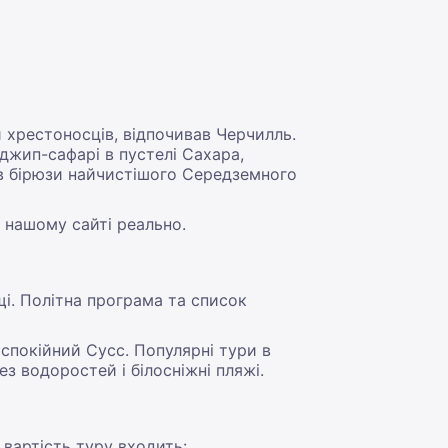
и хрестоносців, відпочивав Черчилль.
 джип-сафарі в пустелі Сахара,
ів бірюзи найчистішого Середземного
а нашому сайті реально.
щі. Політна програма та список
спокійний Сусс. Популярні тури в
з водоростей і білосніжні пляжі.
 вартість туру входить: