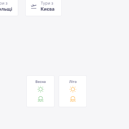
ри з
Тури з
ольщі
Києва
Весна
Літо