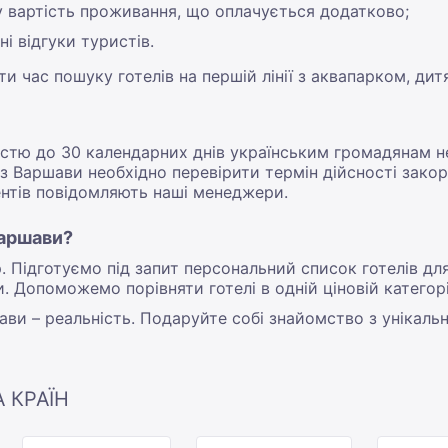
у вартість проживання, що оплачується додатково;
ні відгуки туристів.
 час пошуку готелів на першій лінії з аквапарком, дит
лістю до 30 календарних днів українським громадянам н
с з Варшави необхідно перевірити термін дійсності зако
нтів повідомляють наші менеджери.
Варшави?
Підготуємо під запит персональний список готелів для 
и. Допоможемо порівняти готелі в одній ціновій категор
шави – реальність. Подаруйте собі знайомство з унікаль
А КРАЇН