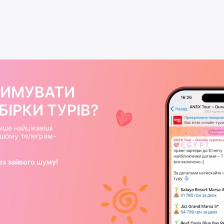
РИМУВАТИ
ІРКИ ТУРІВ?
ише найцікавіші
нашому телеграм-
ез зайвого шуму!