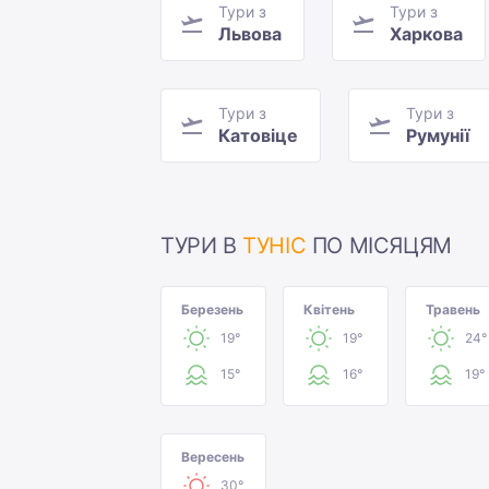
Тури з
Тури з
Львова
Харкова
Тури з
Тури з
Катовіце
Румунії
ТУРИ В
ТУНІС
ПО МІСЯЦЯМ
Березень
Квітень
Травень
19°
19°
24°
15°
16°
19°
Вересень
30°