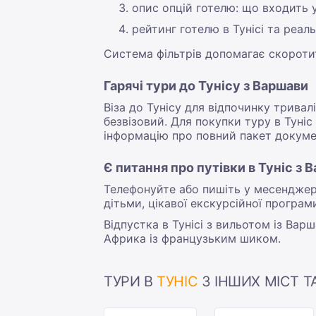
опис опцій готелю: що входить 
рейтинг готелю в Тунісі та реаль
Система фільтрів допомагає скоротити
Гарячі тури до Тунісу з Варшави
Віза до Тунісу для відпочинку трива
безвізовий. Для покупки туру в Туні
інформацію про повний пакет докуме
Є питання про путівки в Туніс з 
Телефонуйте або пишіть у месенджер. 
дітьми, цікавої екскурсійної програм
Відпустка в Тунісі з вильотом із Вар
Африка із французьким шиком.
ТУРИ В
ТУНІС
З ІНШИХ МІСТ Т