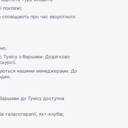
ї поклажі;
дь сповіщають про час зворотного
но.
до Тунісу з Варшави. Додатково
курсії.
рджуються нашими менеджерами. До
один.
 Варшави до Тунісу доступна
в таласотерапії, яхт-клубів;