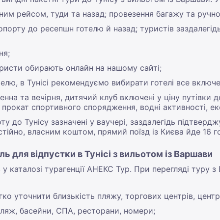
ним рейсом, туди та назад; провезення багажу та ручно
ропорту до ресепшн готелю й назад; туристів заздалегі
ня;
уристи обирають онлайн на нашому сайті;
телю, в Тунісі рекомендуємо вибирати готелі все включе
енна та вечірня, дитячий клуб включені у ціну путівки 
 прокат спортивного спорядження, водні активності, екс
ту до Тунісу зазначені у ваучері, заздалегідь підтве
ійно, власним коштом, прямий поїзд із Києва йде 16 г
ль для відпустки в Тунісі з вильотом із Варшави
 у каталозі турагенції АНЕКС Тур. При перегляді туру з
гко уточнити близькість пляжу, торгових центрів, центрі
пляж, басейни, СПА, ресторани, номери;