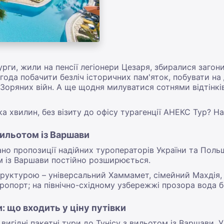
урги, жили на пенсії легіонери Цезаря, збиралися загон
года побачити безліч історичних пам'яток, побувати на
ї Зоряних війн. А ще щодня милуватися сотнями відтінк
ка хвилин, без візиту до офісу турагенції АНЕКС Тур? Н
 вильотом із Варшави
рано пропозиції надійних туроператорів України та Поль
м із Варшави постійно розширюється.
руктурою – універсальний Хаммамет, сімейний Махдія, 
ропорт; на північно-східному узбережжі прозора вода бе
: що входить у ціну путівки
игідні пакетні тури до Тунісу з вильотом із Варшави. У