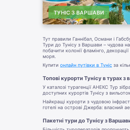
ТУНІС З ВАРШАВИ
Тут правили Ганнібал, Османи і Габсб
Тури до Тунісу з Варшави – чудова на
побачити колонії фламінго, декораці
моря.
Купити
онлайн путівки в Туніс
за кіль
Топові курорти Тунісу в турах з
У каталозі турагенції АНЕКС Тур зіб
доступних курортів Тунісу з вильото
Найкращі курорти з чудовою інфраст
готелі на острові Джерба: власний ае
Пакетні тури до Тунісу з Варшави
Більшість туроператорів пропонують в