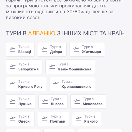
за програмою «тільки проживання» дають
можливість відпочити на 30-80% дешевше за
високий сезон.
ТУРИ В
АЛБАНІЮ
З ІНШИХ МІСТ ТА КРАЇН
Тури з
Тури з
Тури з
Вінниці
Дніпра
Житомира
Тури з
Тури з
Запоріжжя
Івано-Франківська
Тури з
Тури з
Кривого Рогу
Кропивницького
Тури з
Тури з
Тури з
Луцька
Львова
Миколаєва
Тури з
Тури з
Тури з
Одеси
Полтави
Рівного