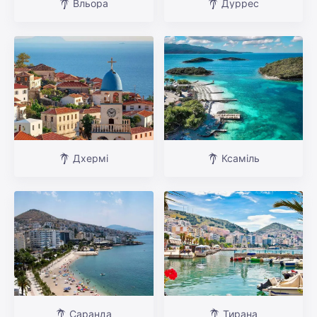
Вльора
Дуррес
Дхермі
Ксаміль
Саранда
Тирана