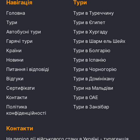
Навігація
Тури
Головна
Тури в Туреччину
Тури
Тури в Єгипет
Автобусні тури
Тури в Хургаду
Гарячі тури
Тури в Шарм ель Шейх
Країни
Тури в Болгарію
Новини
Тури в Іспанію
Питання і відповіді
Тури в Чорногорію
Відгуки
Тури в Домінікану
Сертифікати
Тури на Мальдіви
Контакти
Тури в ОАЕ
Політика
Тури в Занзібар
конфіденційності
Контакти
На період дії військового стану в Україні - турагенція