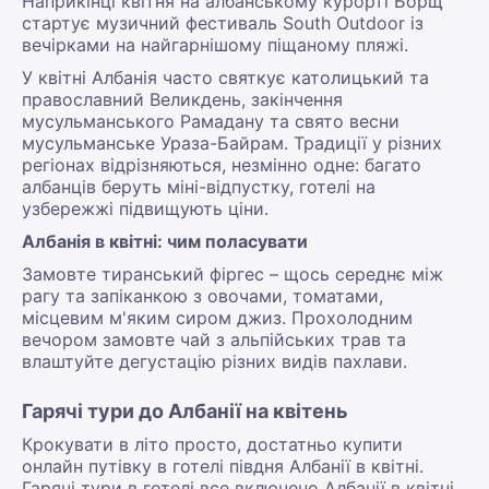
Наприкінці квітня на албанському курорті Борщ
стартує музичний фестиваль South Outdoor із
вечірками на найгарнішому піщаному пляжі.
У квітні Албанія часто святкує католицький та
православний Великдень, закінчення
мусульманського Рамадану та свято весни
мусульманське Ураза-Байрам. Традиції у різних
регіонах відрізняються, незмінно одне: багато
албанців беруть міні-відпустку, готелі на
узбережжі підвищують ціни.
Албанія в квітні: чим поласувати
Замовте тиранський фіргес – щось середнє між
рагу та запіканкою з овочами, томатами,
місцевим м'яким сиром джиз. Прохолодним
вечором замовте чай з альпійських трав та
влаштуйте дегустацію різних видів пахлави.
Гарячі тури до Албанії на квітень
Крокувати в літо просто, достатньо купити
онлайн путівку в готелі півдня Албанії в квітні.
Гарячі тури в готелі все включено Албанії в квітні