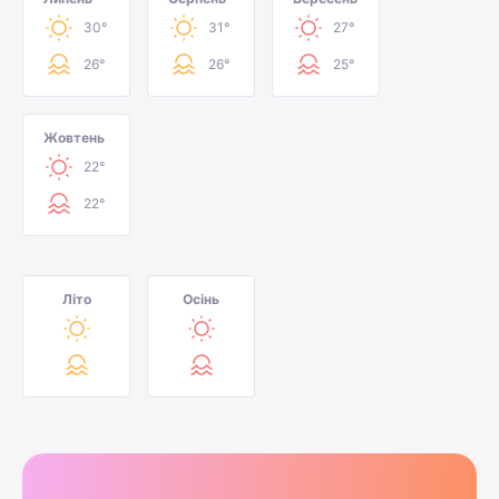
30°
31°
27°
26°
26°
25°
Жовтень
22°
22°
Літо
Осінь