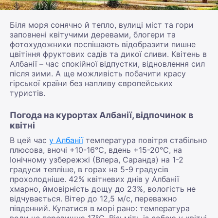
Біля моря сонячно й тепло, вулиці міст та гори
заповнені квітучими деревами, блогери та
фотохудожники поспішають відобразити пишне
цвітіння фруктових садів та дикої сливи. Квітень в
Албанії – час спокійної відпустки, відновлення сил
після зими. А ще можливість побачити красу
гірської країни без напливу європейських
туристів.
Погода на курортах Албанії, відпочинок в
квітні
В цей час
у Албанії
температура повітря стабільно
плюсова, вночі +10-16°С, вдень +15-20°С, на
Іонічному узбережжі (Влера, Саранда) на 1-2
градуси тепліше, в горах на 5-9 градусів
прохолодніше. 42% квітневих днів у Албанії
хмарно, ймовірність дощу до 23%, вологість не
відчувається. Вітер до 12,5 м/с, переважно
південний. Купатися в морі рано: температура
води не перевищує 17°С. Візьміть із собою у квітні