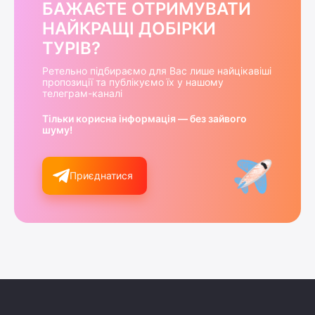
БАЖАЄТЕ ОТРИМУВАТИ
НАЙКРАЩІ ДОБІРКИ
ТУРІВ?
Ретельно підбираємо для Вас лише найцікавіші
пропозиції та публікуємо їх у нашому
телеграм-каналі
Тільки корисна інформація — без зайвого
шуму!
Приєднатися