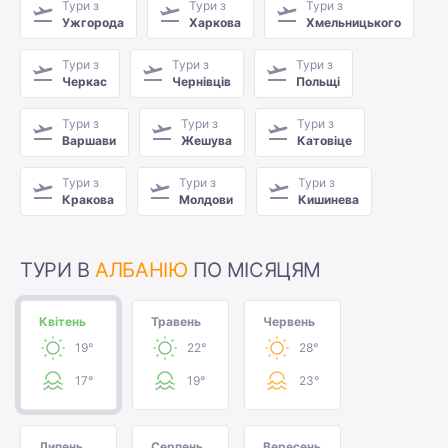
Тури з
Тури з
Тури з
Ужгорода
Харкова
Хмельницького
Тури з
Тури з
Тури з
Черкас
Чернівців
Польщі
Тури з
Тури з
Тури з
Варшави
Жешува
Катовіце
Тури з
Тури з
Тури з
Кракова
Молдови
Кишинева
ТУРИ В
АЛБАНІЮ
ПО МІСЯЦЯМ
Квітень
Травень
Червень
19°
22°
28°
17°
19°
23°
Липень
Серпень
Вересень