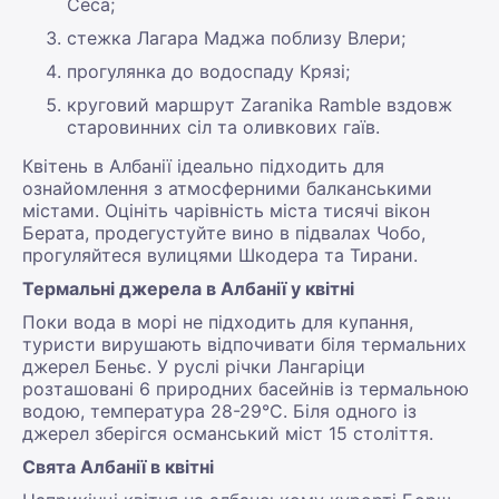
Сеса;
стежка Лагара Маджа поблизу Влери;
прогулянка до водоспаду Крязі;
круговий маршрут Zaranika Ramble вздовж
старовинних сіл та оливкових гаїв.
Квітень в Албанії ідеально підходить для
ознайомлення з атмосферними балканськими
містами. Оцініть чарівність міста тисячі вікон
Берата, продегустуйте вино в підвалах Чобо,
прогуляйтеся вулицями Шкодера та Тирани.
Термальні джерела в Албанії у квітні
Поки вода в морі не підходить для купання,
туристи вирушають відпочивати біля термальних
джерел Беньє. У руслі річки Лангаріци
розташовані 6 природних басейнів із термальною
водою, температура 28-29°С. Біля одного із
джерел зберігся османський міст 15 століття.
Свята Албанії в квітні