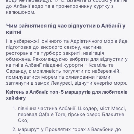
до Албанії водо та вітронепроникну куртку з
капюшоном.
Чим зайнятися під час відпустки в Албанії у
квітні
На узбережжі Іонічного та Адріатичного морів йде
підготовка до високого сезону, частина
ресторанів та турбюро закриті, навігація
обмежена. Рекомендуємо вибрати для відпустки у
квітні в Албанії південні курорти – Ксаміль та
Саранду, є можливість погуляти по набережній,
помилуватися морем та оливковими гаями,
заглянути в замок Лекуресі, відчути енергію моря.
Квітень в Албанії: топ-5 маршрутів для любителів
хайкінгу
північна частина Албанії, Шкодер, міст Мессі,
перевал Qafa e Tore, гірське озеро Блакитне
Око;
маршрут у Проклятих горах з Вальбони до