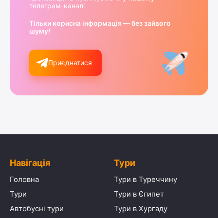
телеграм-каналі
Тільки корисна інформація — без зайвого
шуму!
Приєднатися
Навігація
Тури
Головна
Тури в Туреччину
Тури
Тури в Єгипет
Автобусні тури
Тури в Хургаду