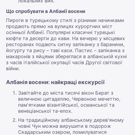
локальних вин.
Що спробувати в Албанії восени
Пироги в турецькому стилі з різними начинками
продають прямо на вулицях курортних міст
осінньої Албанії. Популярні класичні турецькі
кюфте та десерти до кави. На вечерю у місцевих
ресторанах подають ситну запіканку з баранини,
йогурту та рису – таві каси. Пастис – запіканка з
макаронів з яйцями збереглася в албанській кухні
з часів італійської окупації часів Другої світової
війни.
Албанія восени: найкращі екскурсії
Завітайте до міста тисячі вікон Берат з
величною цитаделлю, Червоною мечеттю,
пам'ятками візантійської, османської та
венеціанської та-епох.
На традиційному албанському дерев'яному
човні Чун можна вирушити в подорож
Скадарським озером, помилуватися