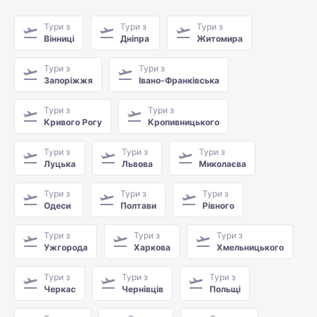
Тури з
Тури з
Тури з
Вінниці
Дніпра
Житомира
Тури з
Тури з
Запоріжжя
Івано-Франківська
Тури з
Тури з
Кривого Рогу
Кропивницького
Тури з
Тури з
Тури з
Луцька
Львова
Миколаєва
Тури з
Тури з
Тури з
Одеси
Полтави
Рівного
Тури з
Тури з
Тури з
Ужгорода
Харкова
Хмельницького
Тури з
Тури з
Тури з
Черкас
Чернівців
Польщі