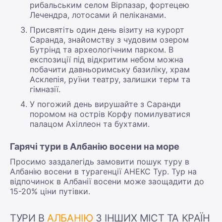
рибальським селом Вірпазар, фортецею
Лечендра, лотосами й пеліканами.
Присвятіть один день візиту на курорт
Саранда, знайомству з чудовим озером
Бутрінд та археологічним парком. В
експозиції під відкритим небом можна
побачити давньоримську базиліку, храм
Асклепія, руїни театру, залишки терм та
гімназії.
У погожий день вирушайте з Саранди
поромом на острів Корфу помилуватися
палацом Ахіллеон та бухтами.
Гарячі тури в Албанію восени на море
Просимо заздалегідь замовити пошук туру в
Албанію восени в турагенції АНЕКС Тур. Тур на
відпочинок в Албанії восени може заощадити до
15-20% ціни путівки.
ТУРИ В
АЛБАНІЮ
З ІНШИХ МІСТ ТА КРАЇН