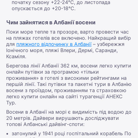
початку сезону +22-24°С, до листопада
опускається до +20-18°С.
Чим зайнятися в Албанії восени
Поки море тепле та прозоре, варто провести час
на пляжах готелів все включено. Найкращий вибір
для
пляжного відпочинку в Албанії
– узбережжя
Іонічного моря, пляжі Влери, Дермі, Саранди,
Ксаміля.
Берегова лінії Албанії 362 км, восени легко купити
онлайн путівки за програмою «тільки
проживання» в готелі з високими рейтингами на
першій лінії. Такі путівки та пакетні тури в Албанію
восени з проїздом, проживанням та страховкою
легко купити онлайн на сайті турагенції АНЕКС
Тур.
Восени в Албанії на морі є видимість під водою до
20 метрів. Дайвери вирушають досліджувати
топові Албанські дайвінг-споти:
затонулий у 1941 році госпітальний корабель По