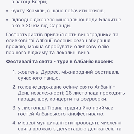
в затоці Влери;
бухту Ксаміль, є шанс побачити схилів;
підводне джерело мінеральної води Блакитне
око в 20 км від Саранди.
Гастротуристів приваблюють виноградники та
оливкові гаї Албанії восени: сезон збирання
врожаю, можна спробувати оливкову олію
першого віджиму та локальні вина.
Фестивалі та свята - тури в Албанію восени:
жовтень, Дуррес, міжнародний фестиваль
сучасного танцю.
головне державне осіннє свято Албанії –
День незалежності; 28 листопада проходять
паради, шоу, концерти та феєрверки.
у листопаді Тірана традиційно приймає
гостей Албанського кінофестивалю.
місцеві муніципалітети проводять численні
свята врожаю з дегустацією делікатесів та