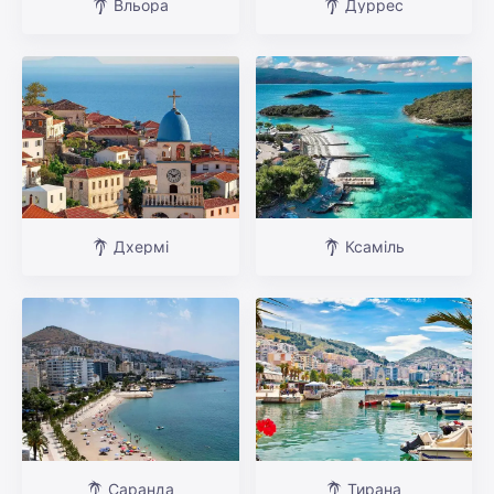
Вльора
Дуррес
Дхермі
Ксаміль
Саранда
Тирана