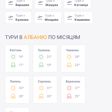
Тури з
Тури з
Тури з
Варшави
Жешува
Катовіце
Тури з
Тури з
Тури з
Кракова
Молдови
Кишинева
ТУРИ В
АЛБАНІЮ
ПО МІСЯЦЯМ
Квітень
Травень
Червень
19°
22°
28°
17°
19°
23°
Липень
Серпень
Вересень
30°
31°
27°
26°
26°
25°