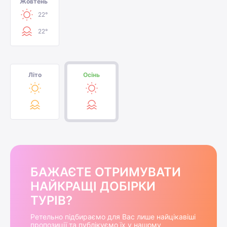
Жовтень
22°
22°
Літо
Осінь
БАЖАЄТЕ ОТРИМУВАТИ
НАЙКРАЩІ ДОБІРКИ
ТУРІВ?
Ретельно підбираємо для Вас лише найцікавіші
пропозиції та публікуємо їх у нашому