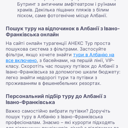
Бутринт з античним амфітеатром і руїнами
храмів. Декілька піщаних пляжів з білим
піском, саме фотогенічне місце Албанії.
Пошук туру на відпочинок в Албанії з Івано-
Франківська онлайн
На сайті онлайн турагенції АНЕКС Тур проста
пошукова система з фільтрами. Застосуйте
фільтри, якщо хочете знайти
тури в Албанію на
все включено
, з басейнами, на першій лінії, VIP-
класу. Скоротіть час пошуку путівок до Албанії з
Івано-Франківська за допомогою шкали бюджету:
легко знайти недорогі тури та путівки з
проживанням в фешенебельних резортах.
Персональний підбір туру до Албанії з
Івано-Франківська
Важко самостійно вибрати путівки? Доручіть
пошук туру в Албанію з Івано-Франківська
професіоналам. Знаємо – які курорти підходять
для відпочинку пенсіонерів, сімей з підлітками та