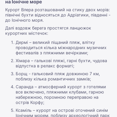
на Іонічне море
Курорт Влера розташований на стику двох морів:
північні бухти відносяться до Адріатики, південні -
до Іонічного моря.
Далі вздовж берега простягся ланцюжок
курортних містечок:
Дермі – великий піщаний пляж, влітку
проводиться кілька міжнародних музичних
фестивалів з пляжними вечірками;
Хімара – галькові пляжі, гарні бухти, чудова
відпустка в релакс форматі;
Борщ - гальковий пляж довжиною 7 км,
поблизу кілька романтичних замків;
Саранда – атмосферний курорт з готелями
все включено, пляжними клубами, гарною
набережною, поромною переправою на
острів Корфу;
Ксаміль – курорт на острові оточений синім
Іонічним морем, поблизу археологічний парк