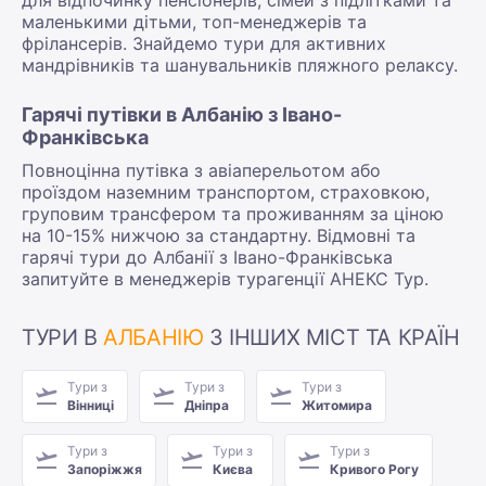
маленькими дітьми, топ-менеджерів та
фрілансерів. Знайдемо тури для активних
мандрівників та шанувальників пляжного релаксу.
Гарячі путівки в Албанію з Івано-
Франківська
Повноцінна путівка з авіаперельотом або
проїздом наземним транспортом, страховкою,
груповим трансфером та проживанням за ціною
на 10-15% нижчою за стандартну. Відмовні та
гарячі тури до Албанії з Івано-Франківська
запитуйте в менеджерів турагенції АНЕКС Тур.
ТУРИ В
АЛБАНІЮ
З ІНШИХ МІСТ ТА КРАЇН
Тури з
Тури з
Тури з
Вінниці
Дніпра
Житомира
Тури з
Тури з
Тури з
Запоріжжя
Києва
Кривого Рогу