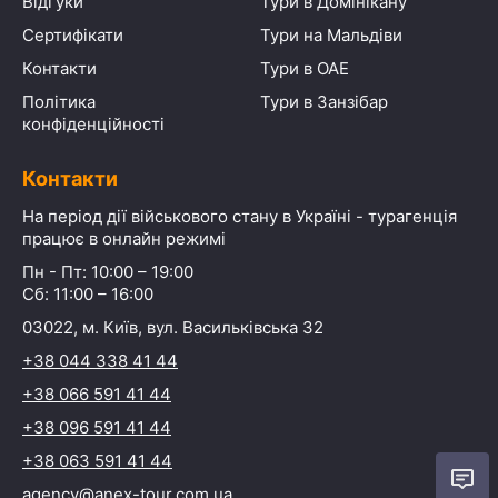
Відгуки
Тури в Домінікану
Сертифікати
Тури на Мальдіви
Контакти
Тури в ОАЕ
Політика
Тури в Занзібар
конфіденційності
Контакти
На період дії військового стану в Україні - турагенція
працює в онлайн режимі
Пн - Пт: 10:00 – 19:00
Сб: 11:00 – 16:00
03022, м. Київ, вул. Васильківська 32
+38 044 338 41 44
+38 066 591 41 44
+38 096 591 41 44
+38 063 591 41 44
agency@anex-tour.com.ua