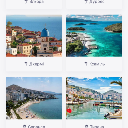
Вльора
Дуррес
Дхермі
Ксаміль
Саранда
Тирана