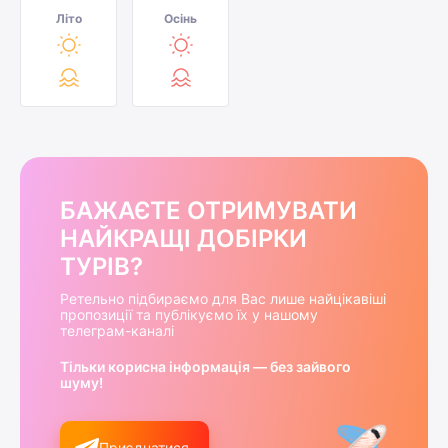
Літо
Осінь
БАЖАЄТЕ ОТРИМУВАТИ
НАЙКРАЩІ ДОБІРКИ
ТУРІВ?
Ретельно підбираємо для Вас лише найцікавіші
пропозиції та публікуємо їх у нашому
телеграм-каналі
Тільки корисна інформація — без зайвого
шуму!
Приєднатися