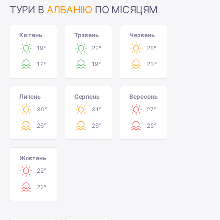
ТУРИ В
АЛБАНІЮ
ПО МІСЯЦЯМ
Квітень
Травень
Червень
19°
22°
28°
17°
19°
23°
Липень
Серпень
Вересень
30°
31°
27°
26°
26°
25°
Жовтень
22°
22°