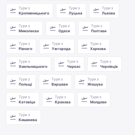
Тури з
Тури з
Тури з
Кропивницького
Луцька
Львова
Тури з
Тури з
Тури з
Миколаєва
Одеси
Полтави
Тури з
Тури з
Тури з
Рівного
Ужгорода
Харкова
Тури з
Тури з
Тури з
Хмельницького
Черкас
Чернівців
Тури з
Тури з
Тури з
Польщі
Варшави
Жешува
Тури з
Тури з
Тури з
Катовіце
Кракова
Молдови
Тури з
Кишинева