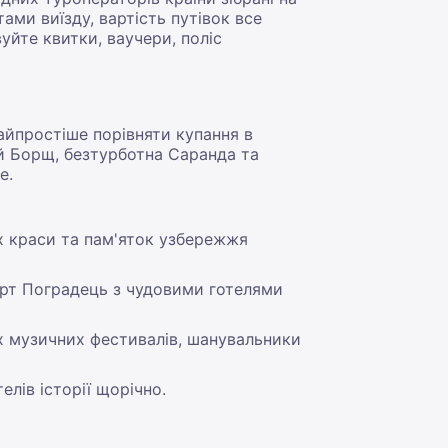
тами виїзду, вартість путівок все
уйте квитки, ваучери, поліс
айпростіше порівняти купання в
й Борщ, безтурботна Саранда та
е.
х краси та пам'яток узбережжя
орт Поградець з чудовими готелями
х музичних фестивалів, шанувальники
елів історії щорічно.