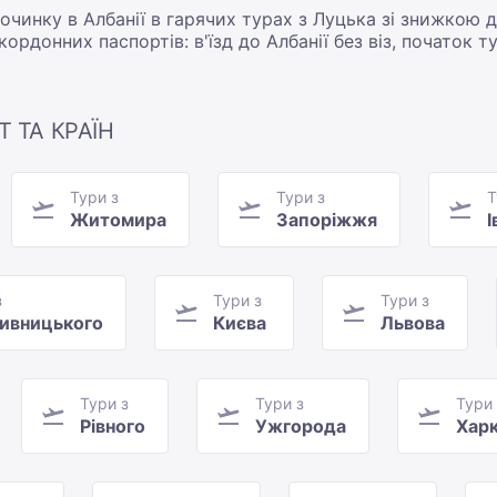
чинку в Албанії в гарячих турах з Луцька зі знижкою д
кордонних паспортів: в'їзд до Албанії без віз, початок 
Т ТА КРАЇН
Тури з
Тури з
Т
Житомира
Запоріжжя
І
з
Тури з
Тури з
ивницького
Києва
Львова
Тури з
Тури з
Тури 
Рівного
Ужгорода
Хар