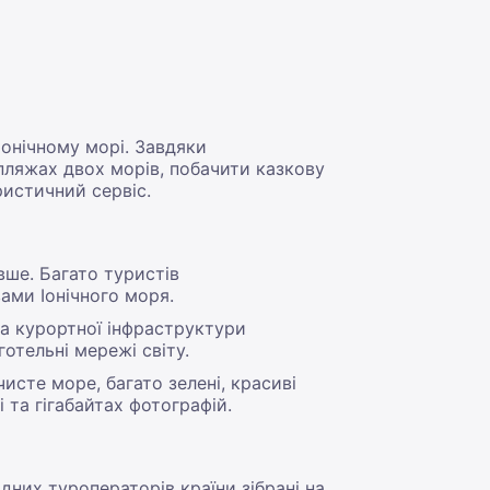
Іонічному морі. Завдяки
пляжах двох морів, побачити казкову
истичний сервіс.
ше. Багато туристів
ами Іонічного моря.
та курортної інфраструктури
отельні мережі світу.
исте море, багато зелені, красиві
 та гігабайтах фотографій.
ідних туроператорів країни зібрані на