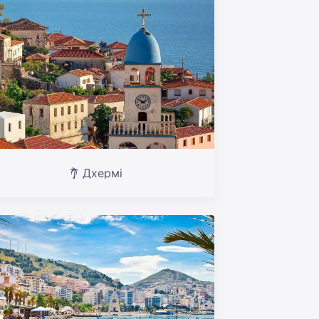
Дхермі