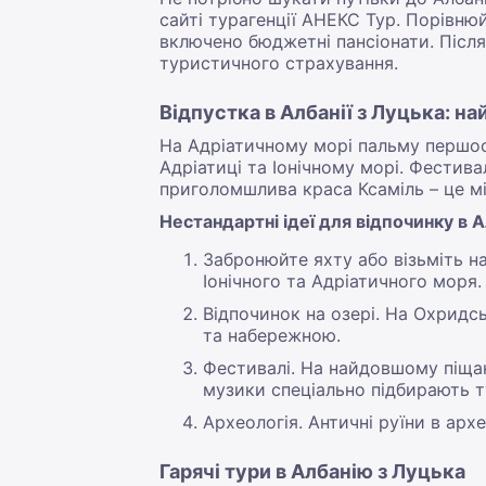
сайті турагенції АНЕКС Тур. Порівнюй
включено бюджетні пансіонати. Після
туристичного страхування.
Відпустка в Албанії з Луцька: н
На Адріатичному морі пальму першост
Адріатиці та Іонічному морі. Фести
приголомшлива краса Ксаміль – це міс
Нестандартні ідеї для відпочинку в А
Забронюйте яхту або візьміть 
Іонічного та Адріатичного моря.
Відпочинок на озері. На Охрид
та набережною.
Фестивалі. На найдовшому піща
музики спеціально підбирають ту
Археологія. Античні руїни в арх
Гарячі тури в Албанію з Луцька