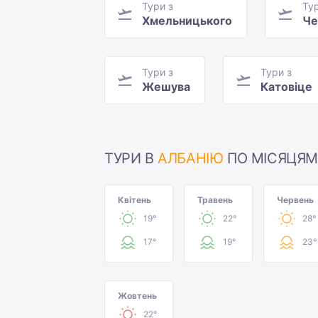
Тури з
Тур
Хмельницького
Че
Тури з
Тури з
Жешува
Катовіце
ТУРИ В
АЛБАНІЮ
ПО МІСЯЦЯ
Квітень
Травень
Червень
19°
22°
28°
17°
19°
23°
Жовтень
22°