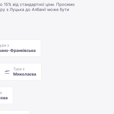
о 15% від стандартної ціни. Просимо
туру з Луцька до Албанії може бути
ури з
вано-Франківська
Тури з
Миколаєва
з
кова