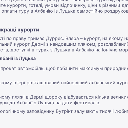
те курорти, готелі, умови відпочинку, ціни з різними да
 оплати туру в Албанію із Луцька самостійно роздруков
айкращі курорти
і по праву тримає Дуррес. Влера – курорт, на якому н
вальний курорт Дермі з найдовшим пляжем, розслаблени
та, доступні в турах з Луцька в Албанію на Іонічне мор
лбанії із Луцька
напрокат автомобіль, щоб побачити максимум природни
ському озері розташований найновіший албанський кур
ному пляжі в Дермі щороку відбувається кілька велики
ри до Албанії з Луцька на дати фестивалів.
еологічному заповіднику Бутрінт залучають тисячі любит