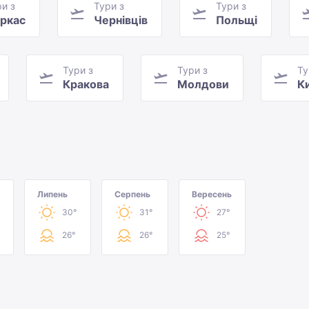
и з
Тури з
Тури з
ркас
Чернівців
Польщі
Тури з
Тури з
Ту
Кракова
Молдови
К
М
Липень
Серпень
Вересень
30°
31°
27°
26°
26°
25°