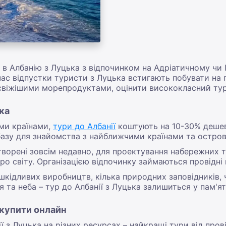
 в Албанію з Луцька з відпочинком на Адріатичному чи 
час відпустки туристи з Луцька встигають побувати на 
йсвіжішими морепродуктами, оцінити висококласний тур
ька
іми країнами,
тури до Албанії
коштують на 10-30% дешев
базу для знайомства з найближчими країнами та остров
створені зовсім недавно, для проектування набережних 
о світу. Організацією відпочинку займаються провідні г
 шкідливих виробництв, кілька природних заповідників, ч
та неба – тур до Албанії з Луцька залишиться у пам'яті
 купити онлайн
ї з Луцька на різних ресурсах – найкращі тури від пров