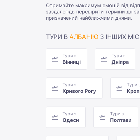
Отримайте максимум емоцій від відпо
заздалегідь перевірити терміни дії за
призначений найближчими днями.
ТУРИ В
АЛБАНІЮ
З ІНШИХ МІС
Тури з
Тури з
Вінниці
Дніпра
Тури з
Тури 
Кривого Рогу
Кроп
Тури з
Тури з
Одеси
Полтави