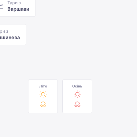
Тури з
Варшави
ри з
ишинева
Літо
Осінь