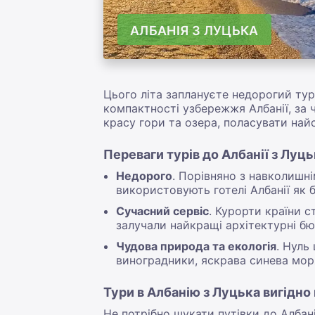
АЛБАНІЯ З ЛУЦЬКА
Цього літа заплануєте недорогий тур
компактності узбережжя Албанії, за 
красу гори та озера, поласувати на
Переваги турів до Албанії з Луц
Недорого
. Порівняно з навколишн
використовують готелі Албанії як 
Сучасний сервіс
. Курорти країни 
залучали найкращі архітектурні бюр
Чудова природа та екологія
. Нуль
виноградники, яскрава синева моря 
Тури в Албанію з Луцька вигідно
Не потрібно шукати путівки до Албані