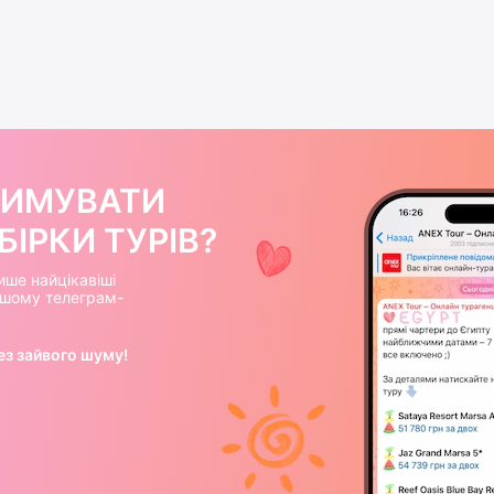
РИМУВАТИ
ІРКИ ТУРІВ?
ише найцікавіші
нашому телеграм-
ез зайвого шуму!