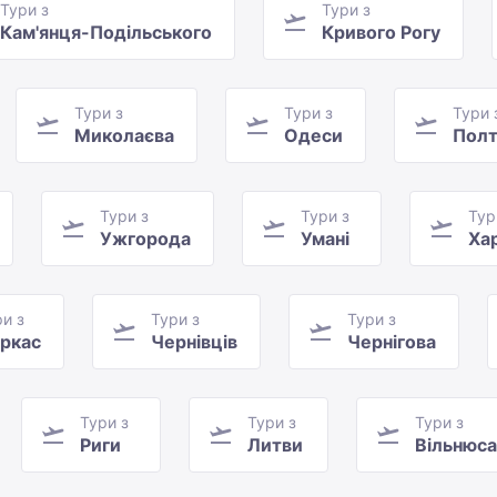
Тури з
Тури з
Кам'янця-Подільського
Кривого Рогу
Тури з
Тури з
Тури 
Миколаєва
Одеси
Полт
Тури з
Тури з
Тур
Ужгорода
Умані
Ха
и з
Тури з
Тури з
ркас
Чернівців
Чернігова
Тури з
Тури з
Тури з
Риги
Литви
Вільнюса