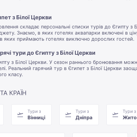
пет з Білої Церкви
влення складає персональні списки турів до Єгипту з 
жету. Знаємо, в яких готелях аквапарки включені в цін
 в яких приймають готелях виключно дорослих гостей.
рячі тури до Єгипту з Білої Церкви
Єгипту з Білої Церкви. У сезон раннього бронювання мож
і. Реальний гарячий тур в Єгипет з Білої Церкви заоща
го класу.
ТА КРАЇН
Тури з
Тури з
Тури з
Вінниці
Дніпра
Жито