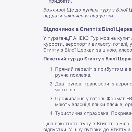
придбати.
Важливо! Ще до купівлі туру з Білої
від дати закінчення відпустки.
Відпочинок в Єгипті з Білої Церк
У турагенції АНЕКС Тур можна купити
курорти, аеропорти вильоту, готелі,
Єгипту з Білої Церкви за ціною, кла
Пакетний тур до Єгипту з Білої Церкв
Прямий переліт з прибуттям в а
ручна поклажа.
Два групові трансфери: з аероп
чартерів.
Проживання у готелі. Формат FB,
мають власні ділянки пляжів, о
Туристична страховка. Покрива
Ціна пакетного туру в Єгипет із Біло
відпустки. У ціну путівки до Єгипту 