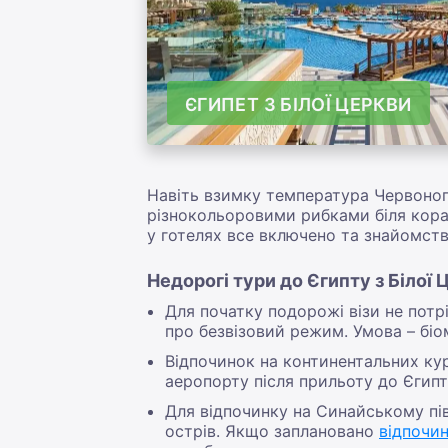
ЄГИПЕТ З БІЛОЇ ЦЕРКВИ
Навіть взимку температура Червоного
різнокольоровими рибками біля кора
у готелях все включено та знайомств
Недорогі тури до Єгипту з Білої 
Для початку подорожі візи не потрі
про безвізовий режим. Умова – біо
Відпочинок на континентальних кур
аеропорту після прильоту до Єгипт
Для відпочинку на Синайському пів
острів. Якщо заплановано
відпочи