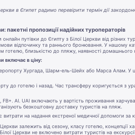
 Церкви в Єгипет радимо перевірити термін дії закордо
ви: пакетні пропозиції надійних туроператорів
 онлайн путівки до Єгипту з Білої Церкви від різних ту
 умови відпочинку та раннього бронювання. У нашому ка
сом готелю, близькістю до пляжу, наявності домашнього
и включає в ціну:
еропорту Хургада, Шарм-ель-Шейх або Марса Алам. У ц
орту до готелю і назад. Час трансферу коригується з у
 FB+. AI. UAI включають у вартість проживання харчува
рганізують безкоштовну доставку туристів на пляж.
є витрати на надання екстреної медичної допомоги за 
ї Церкви залежить від сезону, класу готелю, концепції х
з Білої Церкви не включено витрати туристів на екскурс