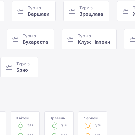
Тури з
Тури з
Варшави
Вроцлава
Тури з
Тури з
Бухареста
Клуж Напоки
Тури з
Брно
Квітень
Травень
Червень
26°
31°
32°