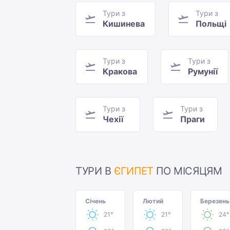
Тури з
Тури з
Кишинева
Польщі
Тури з
Тури з
Кракова
Румунії
Тури з
Тури з
Чехії
Праги
ТУРИ В
ЄГИПЕТ
ПО МІСЯЦЯМ
Січень
Лютий
Березень
21°
21°
24°