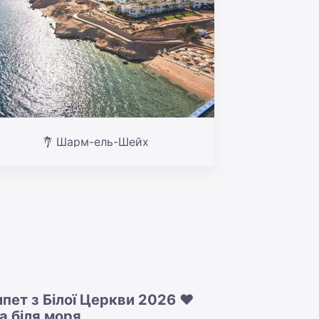
Шарм-ель-Шейх
ипет з Білої Церкви 2026 ❤️
а біля моря