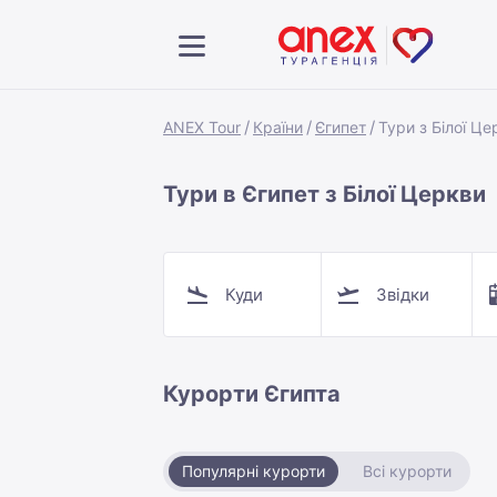
ANEX Tour
Країни
Єгипет
Тури з Білої Це
Тури в Єгипет з Білої Церкви
Куди
Звідки
Курорти Єгипта
Популярні курорти
Всі курорти