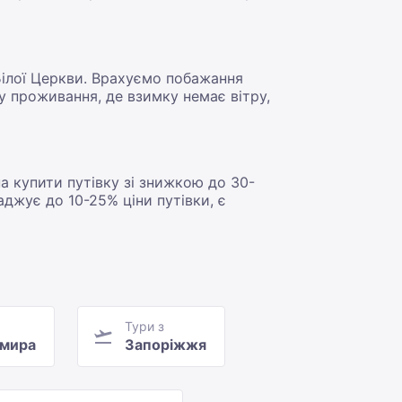
Білої Церкви. Врахуємо побажання
у проживання, де взимку немає вітру,
на купити путівку зі знижкою до 30-
джує до 10-25% ціни путівки, є
Тури з
мира
Запоріжжя