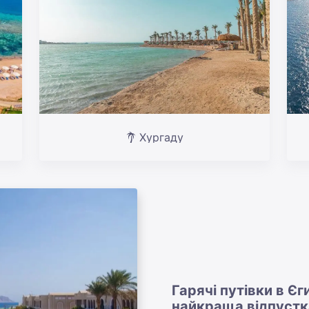
Хургаду
Гарячі путівки в Єг
найкраща відпустк