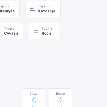
Тури з
Тури з
Жешува
Катовіце
Тури з
Тури з
Сучави
Ясси
Зима
Весна