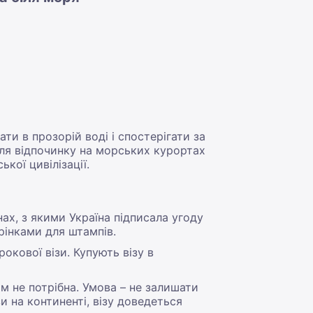
и в прозорій воді і спостерігати за
для відпочинку на морських курортах
кої цивілізації.
нах, з якими Україна підписала угоду
рінками для штампів.
кової візи. Купують візу в
м не потрібна. Умова – не залишати
зи на континенті, візу доведеться