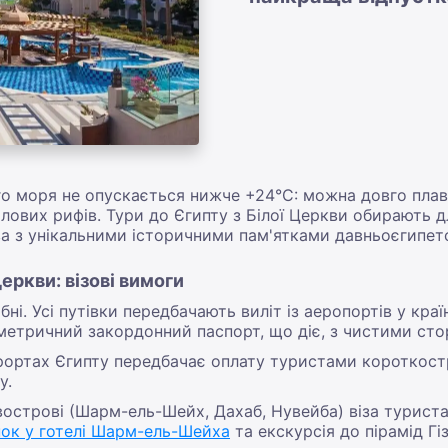
 моря не опускається нижче +24°С: можна довго плават
лових рифів. Тури до Єгипту з Білої Церкви обирають 
а з унікальними історичними пам'ятками давньоєгипетсь
Церкви: візові вимоги
бні. Усі путівки передбачають виліт із аеропортів у краї
метричний закордонний паспорт, що діє, з чистими сто
ортах Єгипту передбачає оплату туристами короткостро
у.
острові (Шарм-ель-Шейх, Дахаб, Нувейба) віза туриста
нок у готелі Шарм-ель-Шейха
та екскурсія до пірамід Гі