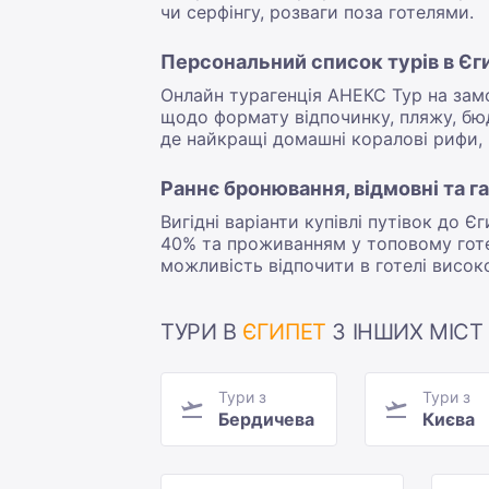
чи серфінгу, розваги поза готелями.
Персональний список турів в Єги
Онлайн турагенція АНЕКС Тур на замо
щодо формату відпочинку, пляжу, бюд
де найкращі домашні коралові рифи,
Раннє бронювання, відмовні та га
Вигідні варіанти купівлі путівок до 
40% та проживанням у топовому готел
можливість відпочити в готелі високо
ТУРИ В
ЄГИПЕТ
З ІНШИХ МІСТ 
Тури з
Тури з
Бердичева
Києва