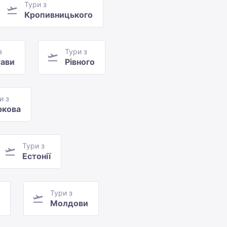
Тури з
Кропивницького
з
Тури з
ави
Рівного
и з
ркова
Тури з
Естонії
Тури з
Молдови