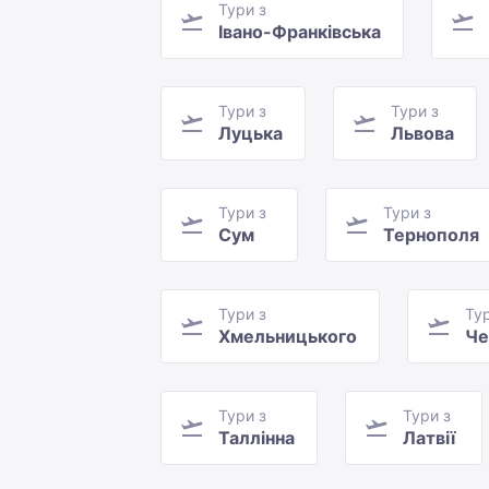
Тури з
Івано-Франківська
Тури з
Тури з
Луцька
Львова
Тури з
Тури з
Сум
Тернополя
Тури з
Тур
Хмельницького
Че
Тури з
Тури з
Таллінна
Латвії