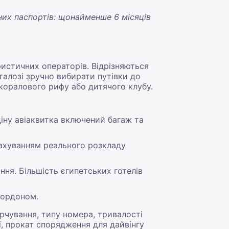
нних паспортів: щонайменше 6 місяців
ристичних операторів. Відрізняються
талозі зручно вибирати путівки до
 коралового рифу або дитячого клубу.
іну авіаквитка включений багаж та
рахуванням реального розкладу
ння. Більшість єгипетських готелів
кордоном.
арчування, типу номера, тривалості
ії, прокат спорядження для дайвінгу