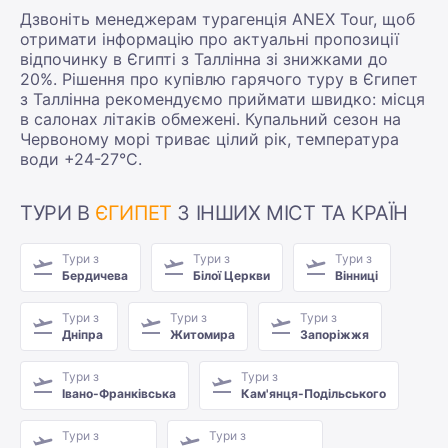
Дзвоніть менеджерам турагенція ANEX Tour, щоб
отримати інформацію про актуальні пропозиції
відпочинку в Єгипті з Таллінна зі знижками до
20%. Рішення про купівлю гарячого туру в Єгипет
з Таллінна рекомендуємо приймати швидко: місця
в салонах літаків обмежені. Купальний сезон на
Червоному морі триває цілий рік, температура
води +24-27°С.
ТУРИ В
ЄГИПЕТ
З ІНШИХ МІСТ ТА КРАЇН
Тури з
Тури з
Тури з
Бердичева
Білої Церкви
Вінниці
Тури з
Тури з
Тури з
Дніпра
Житомира
Запоріжжя
Тури з
Тури з
Івано-Франківська
Кам'янця-Подільського
Тури з
Тури з