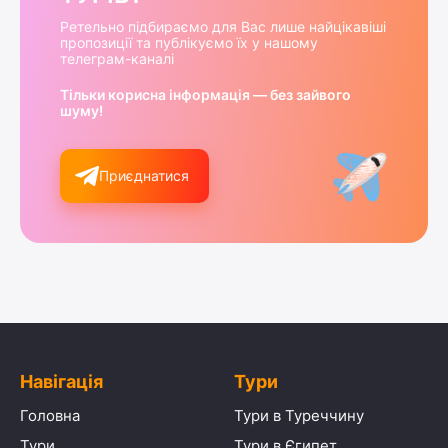
Ретельно підбираємо для Вас лише найцікавіші
пропозиції та публікуємо їх у нашому
телеграм-каналі
Тільки корисна інформація — без зайвого
шуму!
Приєднатися
Навігація
Тури
Головна
Тури в Туреччину
Тури
Тури в Єгипет