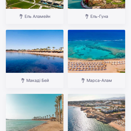
Ель Аламейн
Ель-Гуна
Макаді Бей
Марса-Алам