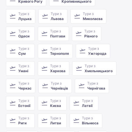
Кривого Рогу
Кропивницького
Тури з
Тури з
Тури з
Луцька
Львова
Миколаєва
Тури з
Тури з
Тури з
Одеси
Полтави
Рівного
Тури з
Тури з
Тури з
Сум
Тернополя
Ужгорода
Тури з
Тури з
Тури з
Умані
Харкова
Хмельницького
Тури з
Тури з
Тури з
Черкас
Чернівців
Чернігова
Тури з
Тури з
Тури з
Естонії
Києва
Латвії
Тури з
Тури з
Тури з
Риги
Литви
Вільнюса