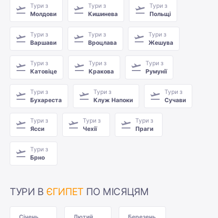
Тури з
Тури з
Тури з
Молдови
Кишинева
Польщі
Тури з
Тури з
Тури з
Варшави
Вроцлава
Жешува
Тури з
Тури з
Тури з
Катовіце
Кракова
Румунії
Тури з
Тури з
Тури з
Бухареста
Клуж Напоки
Сучави
Тури з
Тури з
Тури з
Ясси
Чехії
Праги
Тури з
Брно
ТУРИ В
ЄГИПЕТ
ПО МІСЯЦЯМ
Січень
Лютий
Березень