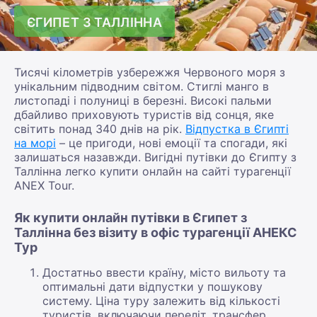
ЄГИПЕТ З ТАЛЛІННА
Тисячі кілометрів узбережжя Червоного моря з
унікальним підводним світом. Стиглі манго в
листопаді і полуниці в березні. Високі пальми
дбайливо приховують туристів від сонця, яке
світить понад 340 днів на рік.
Відпустка в Єгипті
на морі
– це пригоди, нові емоції та спогади, які
залишаться назавжди. Вигідні путівки до Єгипту з
Таллінна легко купити онлайн на сайті турагенції
ANEX Tour.
Як купити онлайн путівки в Єгипет з
Таллінна без візиту в офіс турагенції АНЕКС
Тур
Достатньо ввести країну, місто вильоту та
оптимальні дати відпустки у пошукову
систему. Ціна туру залежить від кількості
туристів, включаючи переліт, трансфер,