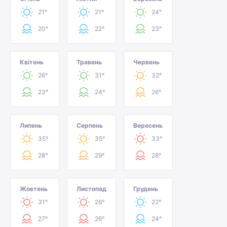
21°
21°
24°
20°
22°
23°
Квітень
Травень
Червень
26°
31°
32°
23°
24°
26°
Липень
Серпень
Вересень
35°
35°
33°
28°
29°
28°
Жовтень
Листопад
Грудень
31°
26°
22°
27°
26°
24°