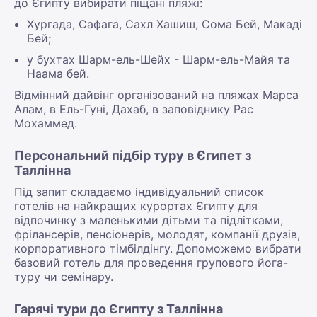
до Єгипту вибирати піщані пляжі:
Хургада, Сафага, Сахл Хашиш, Сома Бей, Макаді
Бей;
у бухтах Шарм-ель-Шейх - Шарм-ель-Майя та
Наама бей.
Відмінний дайвінг організований на пляжах Марса
Алам, в Ель-Гуні, Дахаб, в заповіднику Рас
Мохаммед.
Персональний підбір туру в Єгипет з
Таллінна
Під запит складаємо індивідуальний список
готелів на найкращих курортах Єгипту для
відпочинку з маленькими дітьми та підлітками,
фрілансерів, пенсіонерів, молодят, компанії друзів,
корпоративного тімбілдінгу. Допоможемо вибрати
базовий готель для проведення групового йога-
туру чи семінару.
Гарячі тури до Єгипту з Таллінна