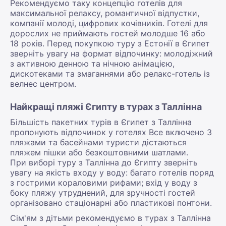
Рекомендуємо таку концепцію готелів для
максимальної релаксу, романтичної відпустки,
компанії молоді, цифрових кочівників. Готелі для
дорослих не приймають гостей молодше 16 або
18 років. Перед покупкою туру з Естонії в Єгипет
зверніть увагу на формат відпочинку: молодіжний
з активною денною та нічною анімацією,
дискотеками та змаганнями або релакс-готель із
велнес центром.
Найкращі пляжі Єгипту в турах з Таллінна
Більшість пакетних турів в Єгипет з Таллінна
пропонують відпочинок у готелях Все включено З
пляжами та басейнами туристи дістаються
пляжем пішки або безкоштовними шатлами.
При виборі туру з Таллінна до Єгипту зверніть
увагу на якість входу у воду: багато готелів поряд
з гострими кораловими рифами; вхід у воду з
боку пляжу утруднений, для зручності гостей
організовано стаціонарні або пластикові понтони.
Сім'ям з дітьми рекомендуємо в турах з Таллінна