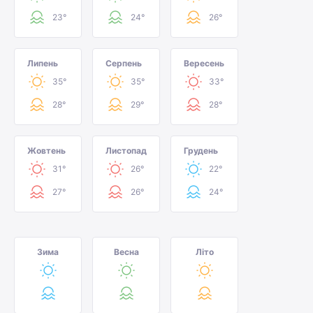
23°
24°
26°
Липень
Серпень
Вересень
35°
35°
33°
28°
29°
28°
Жовтень
Листопад
Грудень
31°
26°
22°
27°
26°
24°
Зима
Весна
Літо