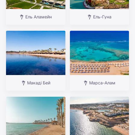
Ель Аламейн
Ель-Гуна
Макаді Бей
Марса-Алам