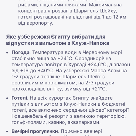
рифами, піщаними пляжами. Максимальна
концентрація розваг в Шарм-ель-Шейху,
готелі розташовані на відстані від 1 до 12 км
від аеропорту.
Яке узбережжя Єгипту вибрати для
відпустки з вильотом з Клуж-Напока
Погода
. Температура води в Червоному морі
стабільно вища за +24°С. Середньорічна
температура повітря в Хургаді +24,6°С, діапазон
від +19 до +40°С. На узбережжі Марса Алам на
1-2 градуси тепліше. Шарм ель Шейх з
особливим мікрокліматом, на 2-3 градуси
прохолодніше влітку, взимку від +21°С.
Готелі
. На всіх курортах Єгипту знайдете
путівки з вильотом з Клуж-Напоки в бюджетні
готелі, все включено середньої цінової категорії
і фешенебельні резорти з великою територією,
гольф-полями, казино, аквапарками.
Вечірні прогулянки
. Приємно ввечері