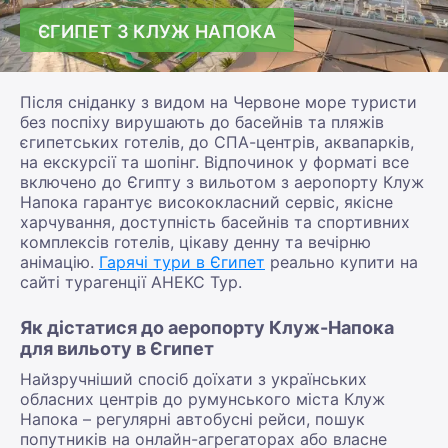
ЄГИПЕТ З КЛУЖ НАПОКА
Після сніданку з видом на Червоне море туристи
без поспіху вирушають до басейнів та пляжів
єгипетських готелів, до СПА-центрів, аквапарків,
на екскурсії та шопінг. Відпочинок у форматі все
включено до Єгипту з вильотом з аеропорту Клуж
Напока гарантує висококласний сервіс, якісне
харчування, доступність басейнів та спортивних
комплексів готелів, цікаву денну та вечірню
анімацію.
Гарячі тури в Єгипет
реально купити на
сайті турагенції АНЕКС Тур.
Як дістатися до аеропорту Клуж-Напока
для вильоту в Єгипет
Найзручніший спосіб доїхати з українських
обласних центрів до румунського міста Клуж
Напока – регулярні автобусні рейси, пошук
попутників на онлайн-агрегаторах або власне