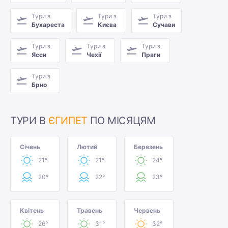
Тури з
Тури з
Тури з
Бухареста
Києва
Сучави
Тури з
Тури з
Тури з
Ясси
Чехії
Праги
Тури з
Брно
ТУРИ В
ЄГИПЕТ
ПО МІСЯЦЯМ
Січень
Лютий
Березень
21°
21°
24°
20°
22°
23°
Квітень
Травень
Червень
26°
31°
32°