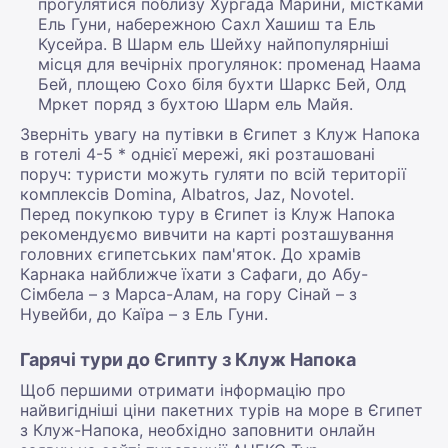
прогулятися поблизу Хургада Марини, містками
Ель Гуни, набережною Сахл Хашиш та Ель
Кусейра. В Шарм ель Шейху найпопулярніші
місця для вечірніх прогулянок: променад Наама
Бей, площею Сохо біля бухти Шаркс Бей, Олд
Мркет поряд з бухтою Шарм ель Майя.
Зверніть увагу на путівки в Єгипет з Клуж Напока
в готелі 4-5 * однієї мережі, які розташовані
поруч: туристи можуть гуляти по всій території
комплексів Domina, Albatros, Jaz, Novotel.
Перед покупкою туру в Єгипет із Клуж Напока
рекомендуємо вивчити на карті розташування
головних єгипетських пам'яток. До храмів
Карнака найближче їхати з Сафаги, до Абу-
Сімбела – з Марса-Алам, на гору Сінай – з
Нувейби, до Каїра – з Ель Гуни.
Гарячі тури до Єгипту з Клуж Напока
Щоб першими отримати інформацію про
найвигідніші ціни пакетних турів на море в Єгипет
з Клуж-Напока, необхідно заповнити онлайн