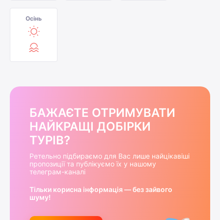
Осінь
БАЖАЄТЕ ОТРИМУВАТИ
НАЙКРАЩІ ДОБІРКИ
ТУРІВ?
Ретельно підбираємо для Вас лише найцікавіші
пропозиції та публікуємо їх у нашому
телеграм-каналі
Тільки корисна інформація — без зайвого
шуму!