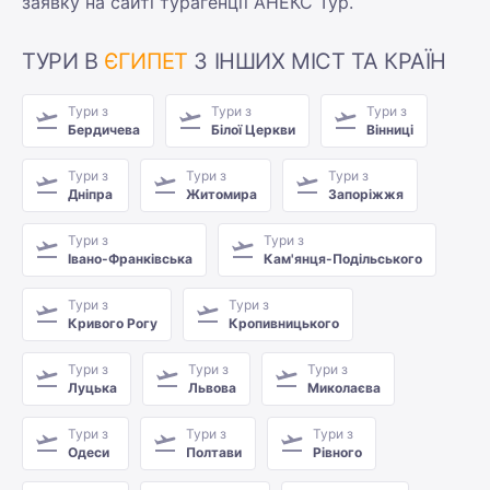
заявку на сайті турагенції АНЕКС Тур.
ТУРИ В
ЄГИПЕТ
З ІНШИХ МІСТ ТА КРАЇН
Тури з
Тури з
Тури з
Бердичева
Білої Церкви
Вінниці
Тури з
Тури з
Тури з
Дніпра
Житомира
Запоріжжя
Тури з
Тури з
Івано-Франківська
Кам'янця-Подільського
Тури з
Тури з
Кривого Рогу
Кропивницького
Тури з
Тури з
Тури з
Луцька
Львова
Миколаєва
Тури з
Тури з
Тури з
Одеси
Полтави
Рівного