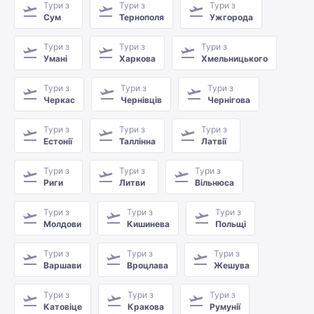
Тури з
Тури з
Тури з
Сум
Тернополя
Ужгорода
Тури з
Тури з
Тури з
Умані
Харкова
Хмельницького
Тури з
Тури з
Тури з
Черкас
Чернівців
Чернігова
Тури з
Тури з
Тури з
Естонії
Таллінна
Латвії
Тури з
Тури з
Тури з
Риги
Литви
Вільнюса
Тури з
Тури з
Тури з
Молдови
Кишинева
Польщі
Тури з
Тури з
Тури з
Варшави
Вроцлава
Жешува
Тури з
Тури з
Тури з
Катовіце
Кракова
Румунії