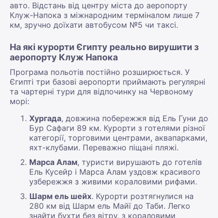
авто. Відстань від центру міста до аеропорту
Клуж-Напока з міжнародним терміналом лише 7
км, зручно доїхати автобусом №5 чи таксі.
На які курорти Єгипту реально вирушити з
аеропорту Клуж Напока
Програма польотів постійно розширюється. У
Єгипті три базові аеропорти приймають регулярні
та чартерні тури для відпочинку на Червоному
морі:
Хургада
, довжина побережжя від Ель Гуни до
Бур Сафаги 89 км. Курорти з готелями різної
категорії, торговими центрами, аквапарками,
яхт-клубами. Переважно піщані пляжі.
Марса Алам
, туристи вирушають до готелів
Ель Кусейр і Марса Алам уздовж красивого
узбережжя з живими кораловими рифами.
Шарм ель шейх
. Курорти розтягнулися на
280 км від Шарм ель Майї до Таби. Легко
знайти бухти без вітру, з кораловими