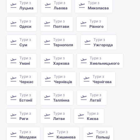
Тури з
Тури з
Тури з
Луцька
Львова
Миколаєва
Тури з
Тури з
Тури з
Одеси
Полтави
Рівного
Тури з
Тури з
Тури з
Сум
Тернополя
Ужгорода
Тури з
Тури з
Тури з
Умані
Харкова
Хмельницького
Тури з
Тури з
Тури з
Черкас
Чернівців
Чернігова
Тури з
Тури з
Тури з
Естонії
Таллінна
Латвії
Тури з
Тури з
Тури з
Риги
Литви
Києва
Тури з
Тури з
Тури з
Молдови
Кишинева
Польщі