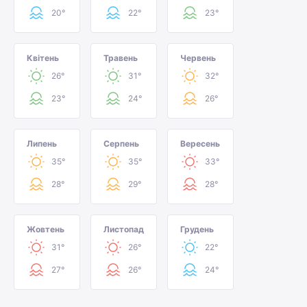
20°
22°
23°
Квітень
Травень
Червень
26°
31°
32°
23°
24°
26°
Липень
Серпень
Вересень
35°
35°
33°
28°
29°
28°
Жовтень
Листопад
Грудень
31°
26°
22°
27°
26°
24°