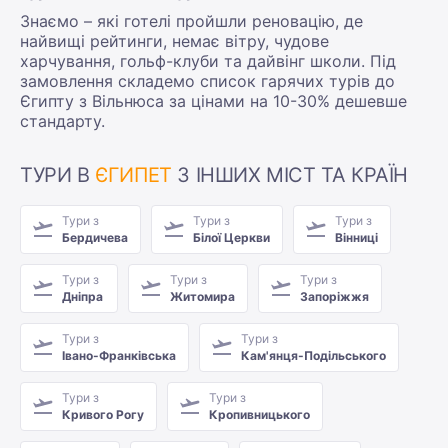
Знаємо – які готелі пройшли реновацію, де
найвищі рейтинги, немає вітру, чудове
харчування, гольф-клуби та дайвінг школи. Під
замовлення складемо список гарячих турів до
Єгипту з Вільнюса за цінами на 10-30% дешевше
стандарту.
ТУРИ В
ЄГИПЕТ
З ІНШИХ МІСТ ТА КРАЇН
Тури з
Тури з
Тури з
Бердичева
Білої Церкви
Вінниці
Тури з
Тури з
Тури з
Дніпра
Житомира
Запоріжжя
Тури з
Тури з
Івано-Франківська
Кам'янця-Подільського
Тури з
Тури з
Кривого Рогу
Кропивницького