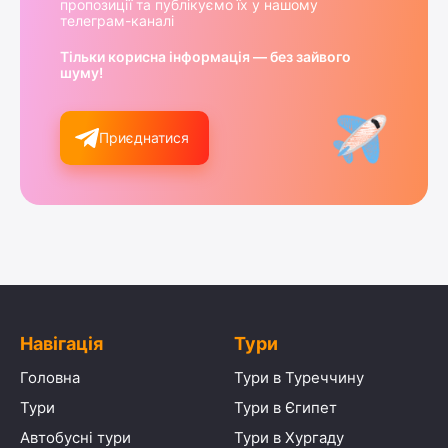
пропозиції та публікуємо їх у нашому
телеграм-каналі
Тільки корисна інформація — без зайвого
шуму!
Приєднатися
Навігація
Тури
Головна
Тури в Туреччину
Тури
Тури в Єгипет
Автобусні тури
Тури в Хургаду