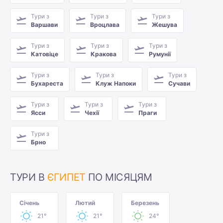
Тури з
Тури з
Тури з
Варшави
Вроцлава
Жешува
Тури з
Тури з
Тури з
Катовіце
Кракова
Румунії
Тури з
Тури з
Тури з
Бухареста
Клуж Напоки
Сучави
Тури з
Тури з
Тури з
Ясси
Чехії
Праги
Тури з
Брно
ТУРИ В
ЄГИПЕТ
ПО МІСЯЦЯМ
Січень
Лютий
Березень
21°
21°
24°