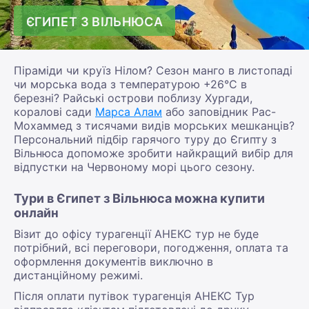
ЄГИПЕТ З ВІЛЬНЮСА
Піраміди чи круїз Нілом? Сезон манго в листопаді
чи морська вода з температурою +26°С в
березні? Райські острови поблизу Хургади,
коралові сади
Марса Алам
або заповідник Рас-
Мохаммед з тисячами видів морських мешканців?
Персональний підбір гарячого туру до Єгипту з
Вільнюса допоможе зробити найкращий вибір для
відпустки на Червоному морі цього сезону.
Тури в Єгипет з Вільнюса можна купити
онлайн
Візит до офісу турагенції АНЕКС тур не буде
потрібний, всі переговори, погодження, оплата та
оформлення документів виключно в
дистанційному режимі.
Після оплати путівок турагенція АНЕКС Тур