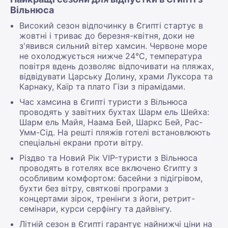
Вільнюса
Високий сезон відпочинку в Єгипті стартує в
жовтні і триває до березня-квітня, доки не
з'явився сильний вітер хамсин. Червоне море
не охолоджується нижче 24°С, температура
повітря вдень дозволяє відпочивати на пляжах,
відвідувати Царську Долину, храми Луксора та
Карнаку, Каїр та плато Гізи з пірамідами.
Час хамсина в Єгипті туристи з Вільнюса
проводять у завітних бухтах Шарм ель Шейха:
Шарм ель Майя, Наама Бей, Шаркс Бей, Рас-
Умм-Сід. На решті пляжів готелі встановлюють
спеціальні екрани проти вітру.
Різдво та Новий Рік VIP-туристи з Вільнюса
проводять в готелях все включено Єгипту з
особливим комфортом: басейни з підігрівом,
бухти без вітру, святкові програми з
концертами зірок, тренінги з йоги, ретрит-
семінари, курси серфінгу та дайвінгу.
Літній сезон в Єгипті гарантує найнижчі ціни на