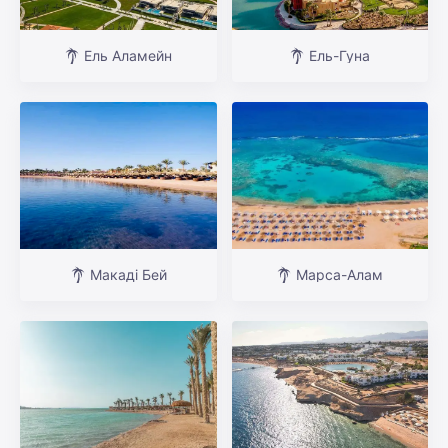
Ель Аламейн
Ель-Гуна
Макаді Бей
Марса-Алам