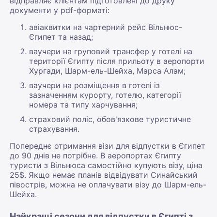
відправляє клієнтам підготовлені до друку
документи у pdf-форматі:
авіаквитки на чартерний рейс Вільнюс-
Єгипет та назад;
ваучери на груповий трансфер у готелі на
території Єгипту після прильоту в аеропорти
Хургади, Шарм-ель-Шейха, Марса Алам;
ваучери на розміщення в готелі із
зазначенням курорту, готелю, категорії
номера та типу харчування;
страховий поліс, обов'язкове туристичне
страхування.
Попереднє отримання візи для відпустки в Єгипет
до 90 днів не потрібне. В аеропортах Єгипту
туристи з Вільнюса самостійно купують візу, ціна
25$. Якщо немає планів відвідувати Синайський
півострів, можна не оплачувати візу до Шарм-ель-
Шейха.
Найкращі сезони для відпустки в Єгипті з