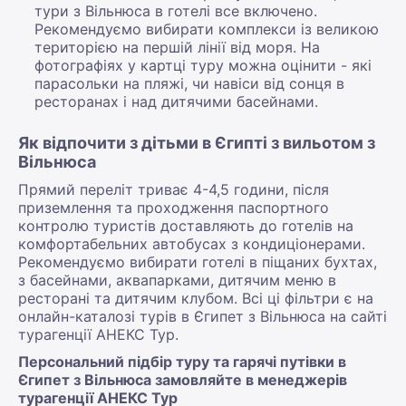
тури з Вільнюса в готелі все включено.
Рекомендуємо вибирати комплекси із великою
територією на першій лінії від моря. На
фотографіях у картці туру можна оцінити - які
парасольки на пляжі, чи навіси від сонця в
ресторанах і над дитячими басейнами.
Як відпочити з дітьми в Єгипті з вильотом з
Вільнюса
Прямий переліт триває 4-4,5 години, після
приземлення та проходження паспортного
контролю туристів доставляють до готелів на
комфортабельних автобусах з кондиціонерами.
Рекомендуємо вибирати готелі в піщаних бухтах,
з басейнами, аквапарками, дитячим меню в
ресторані та дитячим клубом. Всі ці фільтри є на
онлайн-каталозі турів в Єгипет з Вільнюса на сайті
турагенції АНЕКС Тур.
Персональний підбір туру та гарячі путівки в
Єгипет з Вільнюса замовляйте в менеджерів
турагенції АНЕКС Тур