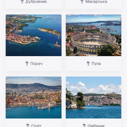
Дубровник
Макарська
Пореч
Пула
Спліт
Шибеник