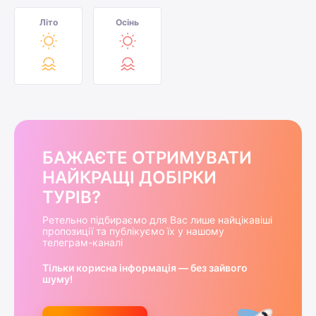
Літо
Осінь
БАЖАЄТЕ ОТРИМУВАТИ
НАЙКРАЩІ ДОБІРКИ
ТУРІВ?
Ретельно підбираємо для Вас лише найцікавіші
пропозиції та публікуємо їх у нашому
телеграм-каналі
Тільки корисна інформація — без зайвого
шуму!