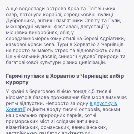
А ще водоспади острова Крка та Плітвіцьких
озер, потонули кораблі, середньовічні вулиці
Дубровника, античні пам'ятники Спліту та Пули,
міжнародні музичні фестивалі, дегустації у
місцевих виноробнях, обід у
середземноморському стилі на березі Адріатики,
казкової краси села. Тури в Хорватію з Чернівців
не просто знімають стрес та відновлюють сили.
Це унікальний досвід синергії чудової природи та
багатовікової культури різних цивілізацій.
Гарячі путівки в Хорватію з Чернівців: вибір
курорту
У країні з береговою лінією понад 4,5 тисячі
кілометрів базове проживання біля моря визначає
ритм відпустки. Непросто за одну
відпустку в
Хорватії
оцінити вроду тисячі островів, восьми
національних природних парків, сотні
приморських міст зі слідами античних,
візантійських, османських, венеціанських,
австрійських пам'яток архітектури.