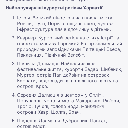
Найпопулярніші курортні регіони Хорватії:
Істрія. Великий півострів на півночі, міста
Ровінь, Пула, Поріч, є піщані пляжі, чудова
інфраструктура для відпочинку з дітьми.
Кварнер. Курортний регіон на стику Істрії та
гірського масиву Горський Котар знаменитий
природними заповідниками Плітвіцькі Озера,
Паклениця, Північний Велебіт.
Північна Далмація. Найнасиченіше
фестивальне життя, курорти Задар, Шибеник,
Муртер, острів Паг, дайвінг на островах
Корнати, водоспади національного парку на
острові Крка.
Середня Далмація з центром у Спліті.
Популярні курорти міста Макарської Рів'єри,
Трогір, Тучепі, голова Вода. Найближчі
острови Хвар, Шолта, Брач.
Південна Далмація. Дубровник, Цавтат,
острів Млет.