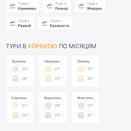
Тури з
Тури з
Тури з
Кишинева
Польщі
Жешува
Тури з
Тури з
Румунії
Бухареста
ТУРИ В
ХОРВАТІЮ
ПО МІСЯЦЯМ
Травень
Червень
Липень
24°
27°
31°
18°
22°
24°
Серпень
Вересень
Жовтень
31°
28°
22°
24°
23°
21°