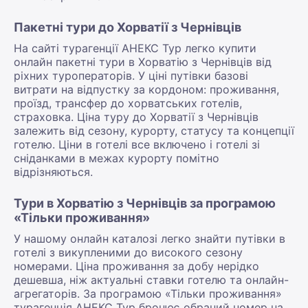
Пакетні тури до Хорватії з Чернівців
На сайті турагенції АНЕКС Тур легко купити
онлайн пакетні тури в Хорватію з Чернівців від
ріхних туроператорів. У ціні путівки базові
витрати на відпустку за кордоном: проживання,
проїзд, трансфер до хорватських готелів,
страховка. Ціна туру до Хорватії з Чернівців
залежить від сезону, курорту, статусу та концепції
готелю. Ціни в готелі все включено і готелі зі
сніданками в межах курорту помітно
відрізняються.
Тури в Хорватію з Чернівців за програмою
«Тільки проживання»
У нашому онлайн каталозі легко знайти путівки в
готелі з викупленими до високого сезону
номерами. Ціна проживання за добу нерідко
дешевша, ніж актуальні ставки готелю та онлайн-
агрегаторів. За програмою «Тільки проживання»
турагенція АНЕКС Тур бронює обраний номер на