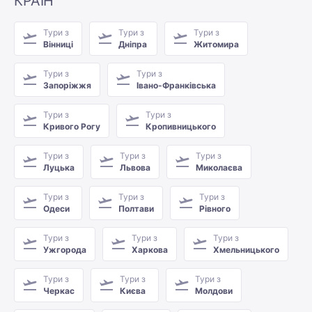
КРАЇН
Тури з
Тури з
Тури з
Вінниці
Дніпра
Житомира
Тури з
Тури з
Запоріжжя
Івано-Франківська
Тури з
Тури з
Кривого Рогу
Кропивницького
Тури з
Тури з
Тури з
Луцька
Львова
Миколаєва
Тури з
Тури з
Тури з
Одеси
Полтави
Рівного
Тури з
Тури з
Тури з
Ужгорода
Харкова
Хмельницького
Тури з
Тури з
Тури з
Черкас
Києва
Молдови