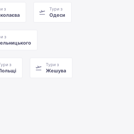
и з
Тури з
колаєва
Одеси
и з
ельницького
Тури з
Тури з
Польщі
Жешува