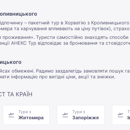
Кропивницького
дпочинку – пакетний тур в Хорватію з Кропивницького.
омера та харчування впливають на ціну путівок), страхо
и проживання». Туристи самостійно знаходять способи п
енції АНЕКС Тур відповідає за бронювання та стовідсо
ницького
йсах обмежені. Радимо заздалегідь замовляти пошук га
и інформацію про вигідні ціни, акції та знижки.
Т ТА КРАЇН
Тури з
Тури з
Т
Житомира
Запоріжжя
І