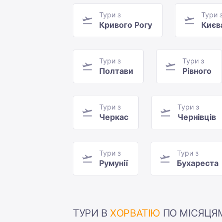
Тури з
Тури 
Кривого Рогу
Києв
Тури з
Тури з
Полтави
Рівного
Тури з
Тури з
Черкас
Чернівців
Тури з
Тури з
Румунії
Бухареста
ТУРИ В
ХОРВАТІЮ
ПО МІСЯЦЯ