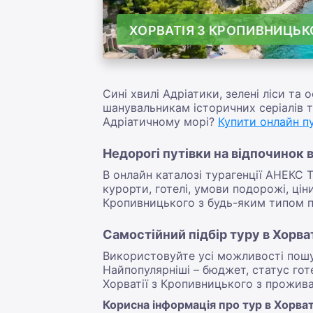
ХОРВАТІЯ З КРОПИВНИЦЬК
Сині хвилі Адріатики, зелені ліси та
шанувальникам історичних серіалів та
Адріатичному морі?
Купити онлайн пу
Недорогі путівки на відпочинок 
В онлайн каталозі турагенції АНЕКС Т
курорти, готелі, умови подорожі, цін
Кропивницького з будь-яким типом пр
Самостійний підбір туру в Хорв
Використовуйте усі можливості пошу
Найпопулярніші – бюджет, статус гот
Хорватії з Кропивницького з прожива
Корисна інформація про тур в Хорва