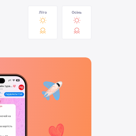
Літо
Осінь