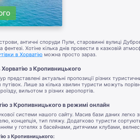
ОГО
 острови, античні споруди Пули, старовинні вулиці Дубро
 фентезі. Хотіне кілька днів провести в казковій атмос
тівки в Хорватію
можна просто зараз.
в Хорватію з Кропивницького
ур представлені актуальні пропозиції різних туристичн
и путівок. Лише за кілька хвилин туристи можуть порівн
оїзду, вильотом з різних аеропортів.
атію з Кропивницького в режимі онлайн
кової системи нашого сайту. Масив бази даних легко з
елю, концепція, тип пляжу. Додатково туристи сортують
нням у готелях з басейнами, дитячими клубами, велнес
тію з Кропивницького: