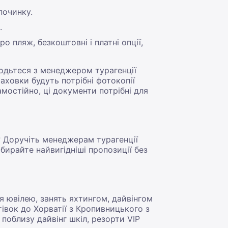
починку.
.
о пляж, безкоштовні і платні опції,
годьтеся з менеджером турагенції
аховки будуть потрібні фотокопії
мостійно, ці документи потрібні для
? Доручіть менеджерам турагенції
бирайте найвигідніші пропозиції без
я ювілею, занять яхтингом, дайвінгом
івок до Хорватії з Кропивницького з
 поблизу дайвінг шкіл, резорти VIP