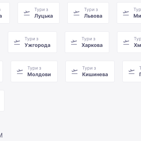
з
Тури з
Тури з
Тур
а
Луцька
Львова
Ми
Тури з
Тури з
Тур
Ужгорода
Харкова
Хм
Тури з
Тури з
Молдови
Кишинева
М