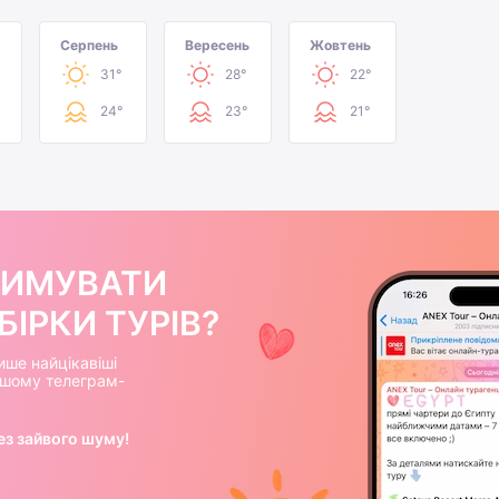
Серпень
Вересень
Жовтень
31°
28°
22°
24°
23°
21°
РИМУВАТИ
ІРКИ ТУРІВ?
ише найцікавіші
нашому телеграм-
ез зайвого шуму!