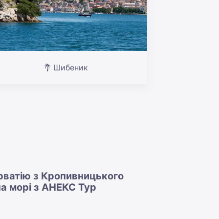
Шибеник
орватію з Кропивницького
на морі з АНЕКС Тур