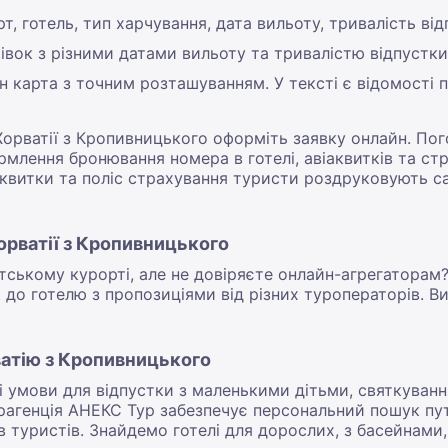
т, готель, тип харчування, дата вильоту, тривалість від
івок з різними датами вильоту та тривалістю відпустки
н карта з точним розташуванням. У тексті є відомості пр
Хорватії з Кропивницького оформіть заявку онлайн. По
млення бронювання номера в готелі, авіаквитків та стр
аквитки та поліс страхування туристи роздруковують са
орватії з Кропивницького
тському курорті, але не довіряєте онлайн-агрегаторам
до готелю з пропозиціями від різних туроператорів. Ви
ватію з Кропивницького
і умови для відпустки з маленькими дітьми, святкуванн
рагенція АНЕКС Тур забезпечує персональний пошук пут
 туристів. Знайдемо готелі для дорослих, з басейнами,