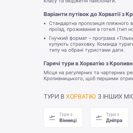
класу та бюджетні пансіонати.
Варіанти путівок до Хорватії з 
Стандартна пропозиція пляжного ві
проїзд, проживання в готелі (тип н
Гнучкий формат – програма «Тільк
купують страховку. Команда тураг
типу на обрані туристами дати.
Гарячі тури в Хорватію з Кропив
Місця на регулярних та чартерних ре
Кропивницького, щоб першими отримат
ТУРИ В
ХОРВАТІЮ
З ІНШИХ МІС
Тури з
Тури з
Вінниці
Дніпра