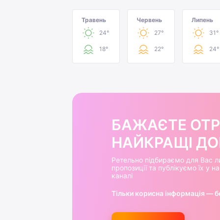
Травень
Червень
Липень
24°
27°
31°
18°
22°
24°
БАЖАЄТЕ ОТ
НАЙКРАЩІ ДОБ
Ретельно підбираємо для Вас л
пропозиції та публікуємо їх у 
каналі
Тільки корисна інформація — б