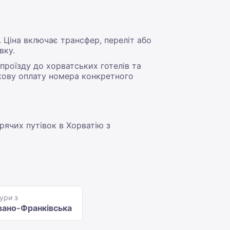
 Ціна включає трансфер, переліт або
вку.
роїзду до хорватських готелів та
ткову оплату номера конкретного
рячих путівок в Хорватію з
ури з
вано-Франківська